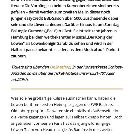
freuen: Die Vorhänge in beiden Kurvenbereichen sind bereits
gefallen – damit werden zum zweiten Mal in dieser noch
jungen easyCredit BBL-Saison über 5000 Zuschauende dabei
sein und die Löwen anfeuern. Darüber hinaus ist am Sonntag
Balungile Gumede („Balu“) zu Gast. Sie ist seit zehn Jahren in
Hamburg bei dem weltbekannten Musical „Der König der
Löwen“ als Löwenkönigin Sarabi zu sehen und wird in der
Halbzeitpause bekannte Lieder aus dem Musical aufs Parkett
zaubern.
Tickets sind über den
Onlineshop
, in der Konzertkasse Schloss-
Arkaden sowie über die Ticket-Hotline unter 0531-7017288
erhältlich.
Was so eine großartige Kulisse ausmachen kann, haben die
Löwen bei ihrem ersten Heimspiel gegen die EWE Baskets
Oldenburg gespürt. Da waren sie ebenfalls als Außenseiter in
die Partie gegangen und lagen zur Halbzeit knapp hinten. Doch
angetrieben von seinen Fans hat das #jungwildhungrige
Löwen-Team von Headcoach Jesús Ramírez in der zweiten