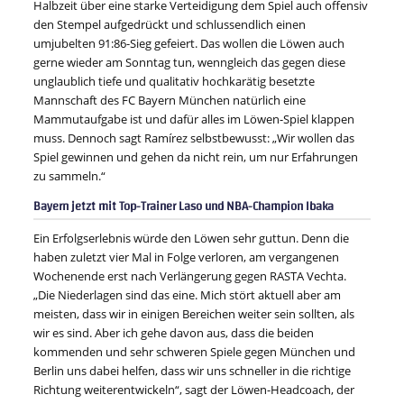
Halbzeit über eine starke Verteidigung dem Spiel auch offensiv
den Stempel aufgedrückt und schlussendlich einen
umjubelten 91:86-Sieg gefeiert. Das wollen die Löwen auch
gerne wieder am Sonntag tun, wenngleich das gegen diese
unglaublich tiefe und qualitativ hochkarätig besetzte
Mannschaft des FC Bayern München natürlich eine
Mammutaufgabe ist und dafür alles im Löwen-Spiel klappen
muss. Dennoch sagt Ramírez selbstbewusst: „Wir wollen das
Spiel gewinnen und gehen da nicht rein, um nur Erfahrungen
zu sammeln.“
Bayern jetzt mit Top-Trainer Laso und NBA-Champion Ibaka
Ein Erfolgserlebnis würde den Löwen sehr guttun. Denn die
haben zuletzt vier Mal in Folge verloren, am vergangenen
Wochenende erst nach Verlängerung gegen RASTA Vechta.
„Die Niederlagen sind das eine. Mich stört aktuell aber am
meisten, dass wir in einigen Bereichen weiter sein sollten, als
wir es sind. Aber ich gehe davon aus, dass die beiden
kommenden und sehr schweren Spiele gegen München und
Berlin uns dabei helfen, dass wir uns schneller in die richtige
Richtung weiterentwickeln“, sagt der Löwen-Headcoach, der