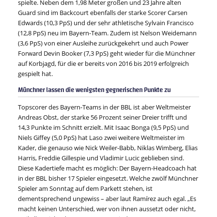
spielte. Neben dem 1,98 Meter großen und 23 Jahre alten
Guard sind im Backcourt ebenfalls der starke Scorer Carsen
Edwards (10,3 PpS) und der sehr athletische Sylvain Francisco
(12,8 PpS) neu im Bayern-Team. Zudem ist Nelson Weidemann
(3,6 PpS) von einer Ausleihe zurückgekehrt und auch Power
Forward Devin Booker (7,3 PpS) geht wieder für die Münchner
auf Korbjagd, für die er bereits von 2016 bis 2019 erfolgreich
gespielt hat.
Münchner lassen die wenigsten gegnerischen Punkte zu
Topscorer des Bayern-Teams in der BBL ist aber Weltmeister
Andreas Obst, der starke 56 Prozent seiner Dreier trifft und
14,3 Punkte im Schnitt erzielt. Mit Isaac Bonga (9,5 PpS) und
Niels Giffey (5,0 PpS) hat Laso zwei weitere Weltmeister im
Kader, die genauso wie Nick Weiler-Babb, Niklas Wimberg, Elias
Harris, Freddie Gillespie und Vladimir Lucic geblieben sind.
Diese Kadertiefe macht es möglich: Der Bayern-Headcoach hat
in der BBL bisher 17 Spieler eingesetzt. Welche zwölf Münchner
Spieler am Sonntag auf dem Parkett stehen, ist
dementsprechend ungewiss – aber laut Ramírez auch egal. „Es
macht keinen Unterschied, wer von ihnen aussetzt oder nicht,