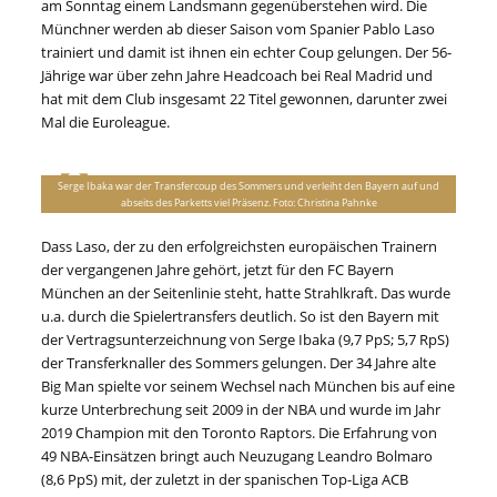
am Sonntag einem Landsmann gegenüberstehen wird. Die
Münchner werden ab dieser Saison vom Spanier Pablo Laso
trainiert und damit ist ihnen ein echter Coup gelungen. Der 56-
Jährige war über zehn Jahre Headcoach bei Real Madrid und
hat mit dem Club insgesamt 22 Titel gewonnen, darunter zwei
Mal die Euroleague.
Serge Ibaka war der Transfercoup des Sommers und verleiht den Bayern auf und
abseits des Parketts viel Präsenz. Foto: Christina Pahnke
Dass Laso, der zu den erfolgreichsten europäischen Trainern
der vergangenen Jahre gehört, jetzt für den FC Bayern
München an der Seitenlinie steht, hatte Strahlkraft. Das wurde
u.a. durch die Spielertransfers deutlich. So ist den Bayern mit
der Vertragsunterzeichnung von Serge Ibaka (9,7 PpS; 5,7 RpS)
der Transferknaller des Sommers gelungen. Der 34 Jahre alte
Big Man spielte vor seinem Wechsel nach München bis auf eine
kurze Unterbrechung seit 2009 in der NBA und wurde im Jahr
2019 Champion mit den Toronto Raptors. Die Erfahrung von
49 NBA-Einsätzen bringt auch Neuzugang Leandro Bolmaro
(8,6 PpS) mit, der zuletzt in der spanischen Top-Liga ACB