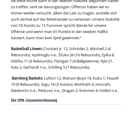
sie diese Würfe dann in der zweiten Halbzeit begonnen haben
zu treffen, sind sie davongezogen. Offensiv haben wir es
immer wieder versucht, allein die Last zu tragen, anstelle sich
auch einmal auf das Miteinander zu verlassen. Unsere Statistik
von 10 Assists zu 13 Turnover spricht Bände für unsere
Offense und wenn man 61 Punkte in der zweiten Hälfte
kassiert, kann man kein Spiel gewinnen.“
Basketball Löwen:
Crockett Jr. 12, Schröder 2, Mitchell 2 (6
Rebounds), Aydinoglu n.e., Ščuka 26 (10 Rebounds), Zylka 8,
Velička 11 (6 Rebounds), Flanigan 7 (4 Ballgewinne), Njie 21,
Kalu 2, Gerhardt n.e., Schilling 5 (7 Rebounds).
Bamberg Baskets:
Lofton 12, Watson-Boye 19, Kuku 1, Feazell
19 (9 Rebounds), Segu 16 (3 Assists), Wohlrath 4, Horvath,
Diederichs n.e., Petkovic n.e., Dragan 2, Krimmer 4, Höllerl n.e..
Die DYN-Zusammenfassung