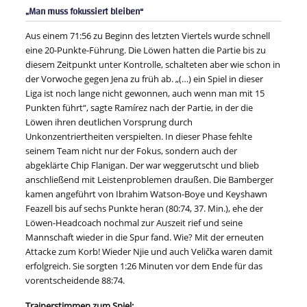
„Man muss fokussiert bleiben“
Aus einem 71:56 zu Beginn des letzten Viertels wurde schnell
eine 20-Punkte-Führung. Die Löwen hatten die Partie bis zu
diesem Zeitpunkt unter Kontrolle, schalteten aber wie schon in
der Vorwoche gegen Jena zu früh ab. „(…) ein Spiel in dieser
Liga ist noch lange nicht gewonnen, auch wenn man mit 15
Punkten führt“, sagte Ramírez nach der Partie, in der die
Löwen ihren deutlichen Vorsprung durch
Unkonzentriertheiten verspielten. In dieser Phase fehlte
seinem Team nicht nur der Fokus, sondern auch der
abgeklärte Chip Flanigan. Der war weggerutscht und blieb
anschließend mit Leistenproblemen draußen. Die Bamberger
kamen angeführt von Ibrahim Watson-Boye und Keyshawn
Feazell bis auf sechs Punkte heran (80:74, 37. Min.), ehe der
Löwen-Headcoach nochmal zur Auszeit rief und seine
Mannschaft wieder in die Spur fand. Wie? Mit der erneuten
Attacke zum Korb! Wieder Njie und auch Velička waren damit
erfolgreich. Sie sorgten 1:26 Minuten vor dem Ende für das
vorentscheidende 88:74.
Trainerstimmen zum Spiel: