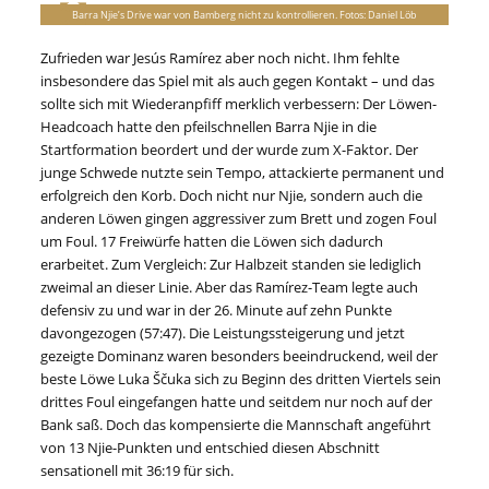
Barra Njie’s Drive war von Bamberg nicht zu kontrollieren. Fotos: Daniel Löb
Zufrieden war Jesús Ramírez aber noch nicht. Ihm fehlte
insbesondere das Spiel mit als auch gegen Kontakt – und das
sollte sich mit Wiederanpfiff merklich verbessern: Der Löwen-
Headcoach hatte den pfeilschnellen Barra Njie in die
Startformation beordert und der wurde zum X-Faktor. Der
junge Schwede nutzte sein Tempo, attackierte permanent und
erfolgreich den Korb. Doch nicht nur Njie, sondern auch die
anderen Löwen gingen aggressiver zum Brett und zogen Foul
um Foul. 17 Freiwürfe hatten die Löwen sich dadurch
erarbeitet. Zum Vergleich: Zur Halbzeit standen sie lediglich
zweimal an dieser Linie. Aber das Ramírez-Team legte auch
defensiv zu und war in der 26. Minute auf zehn Punkte
davongezogen (57:47). Die Leistungssteigerung und jetzt
gezeigte Dominanz waren besonders beeindruckend, weil der
beste Löwe Luka Ščuka sich zu Beginn des dritten Viertels sein
drittes Foul eingefangen hatte und seitdem nur noch auf der
Bank saß. Doch das kompensierte die Mannschaft angeführt
von 13 Njie-Punkten und entschied diesen Abschnitt
sensationell mit 36:19 für sich.