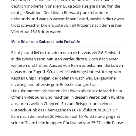
deutlich monierte. Vor allem Luka Ščuka zeigte daraufhin die
richtige Reaktion. Der Löwen-Forward punktete, holte
Rebounds und war ein wesentlicher Grund, weshalb die Löwen
trotz schwacher Dreierquote von elf Prozent nach dem ersten
Viertel auf 16:18 dran waren.
Mehr Drive zum Korb und mehr Freiwürfe
Richtig rund lief es trotzdem noch nicht, was ein 2:8-Fehlstart
in die zweiten zehn Minuten verdeutlichte. Doch nach einer
weiteren und frühen Auszeit von Ramírez bekamen die Löwen
etwas mehr Zugriff. Ščuka erhielt wichtige Unterstützung von
Kapitän Chip Flanigan, der defensiv wach war, Ballgewinne
erzwang und offensiv gute Entscheidungen traf.
Hinzukommend arbeiteten die Löwen als Kollektiv stark beim
Offensiv-Rebound und machten in diesem Viertel zehn Punkte
aus ihren zweiten Chancen. So zum Beispiel durch einen
Putback-Dunk des überragenden Luka Ščuka zum 26:31. Er
kam nach den ersten 20 Minuten auf 16 Punkte und ging mit
seinem Team beim knappen Rückstand von 35:37 in die Pause.