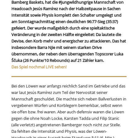
Bamberg Baskets, hat die #jungwildhungrige Mannschaft von
Headcoach Jesús Ramírez nach der Halbzeitpause in Sachen
Intensität sowie Physis komplett den Schalter umgelegt und
am Sonntagnachmittag einen deutlichen 96:77-Sieg (35:37)
gefeiert. Der wurde maßgeblich durch eine spieltaktische
Veränderung in der zweiten Hälfte eingeleitet: Da lautete die
Devise, den Korb mehr und energischer zu attackieren. Das hat
insbesondere Barra Njie mit seinem starken Drive
übernommen, der neben dem überragenden Topscorer Luka
Ščuka (26 Punkte/10 Rebounds) auf 21 Zähler kam.
Das Spiel nochmal LIVE sehen!
Bei den Löwen war anfangs reichlich Sand im Getriebe und das
war laut Jesús Ramírez zum Teil der Nervosität seiner
Mannschaft geschuldet. Die machte sich neben Ballverlusten in
vergebenen Würfen und Korblegern bemerkbar, selbst wenn
sie offen bzw. frei waren. Aber auch defensiv waren die Löwen
gegen die ohne Noah Locke, Karsten Tadda und Filip Stanic
(alle verletzt) angetretenen Bamberger noch nicht zur Stelle.
Da fehlten die Intensität und Physis, was der Löwen-
Headcoach in einer Auszeit beim Stand von 5:11 (6. Min.)