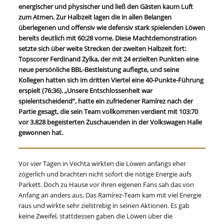
energischer und physischer und ließ den Gästen kaum Luft
zum Atmen. Zur Halbzeit lagen die in allen Belangen
überlegenen und offensiv wie defensiv stark spielenden Löwen
bereits deutlich mit 60:28 vorne. Diese Machtdemonstration
setzte sich über weite Strecken der zweiten Halbzeit fort:
Topscorer Ferdinand Zylka, der mit 24 erzielten Punkten eine
neue persönliche BBL-Bestleistung auflegte, und seine
Kollegen hatten sich im dritten Viertel eine 40-Punkte-Führung
erspielt (76:36). „Unsere Entschlossenheit war
spielentscheidend“, hatte ein zufriedener Ramírez nach der
Partie gesagt, die sein Team vollkommen verdient mit 103:70
vor 3.828 begeisterten Zuschauenden in der Volkswagen Halle
gewonnen hat.
Vor vier Tagen in Vechta wirkten die Löwen anfangs eher
zögerlich und brachten nicht sofort die nötige Energie aufs
Parkett. Doch zu Hause vor ihren eigenen Fans sah das von
Anfang an anders aus. Das Ramírez-Team kam mit viel Energie
raus und wirkte sehr zielstrebig in seinen Aktionen. Es gab
keine Zweifel, stattdessen gaben die Löwen über die