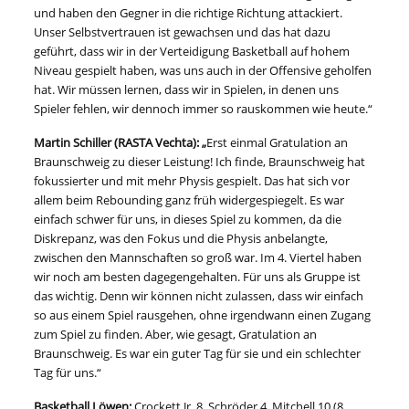
und haben den Gegner in die richtige Richtung attackiert.
Unser Selbstvertrauen ist gewachsen und das hat dazu
geführt, dass wir in der Verteidigung Basketball auf hohem
Niveau gespielt haben, was uns auch in der Offensive geholfen
hat. Wir müssen lernen, dass wir in Spielen, in denen uns
Spieler fehlen, wir dennoch immer so rauskommen wie heute.“
Martin Schiller (RASTA Vechta):
„
Erst einmal Gratulation an
Braunschweig zu dieser Leistung! Ich finde, Braunschweig hat
fokussierter und mit mehr Physis gespielt. Das hat sich vor
allem beim Rebounding ganz früh widergespiegelt. Es war
einfach schwer für uns, in dieses Spiel zu kommen, da die
Diskrepanz, was den Fokus und die Physis anbelangte,
zwischen den Mannschaften so groß war. Im 4. Viertel haben
wir noch am besten dagegengehalten. Für uns als Gruppe ist
das wichtig. Denn wir können nicht zulassen, dass wir einfach
so aus einem Spiel rausgehen, ohne irgendwann einen Zugang
zum Spiel zu finden. Aber, wie gesagt, Gratulation an
Braunschweig. Es war ein guter Tag für sie und ein schlechter
Tag für uns.“
Basketball Löwen:
Crockett Jr. 8, Schröder 4, Mitchell 10 (8