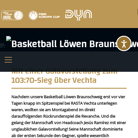
Ba
Mit einer Galavorstellung zum
103:70-Sieg über Vechta
Nachdem unsere Basketball Löwen Braunschweig erst vor vier
Tagen knapp im Spitzenspiel bei RASTA Vechta unterlegen
waren, wollten sie am Montagabend im direkt
darauffolgenden Rückrundenspiel die Revanche. Und die
gelang der Mannschaft von Headcoach Jesús Ramírez mit einer
unglaublichen Galavorstellung! Seine Mannschaft dominierte
ab der ersten Sekunde den Gegner, spielte wesentlich