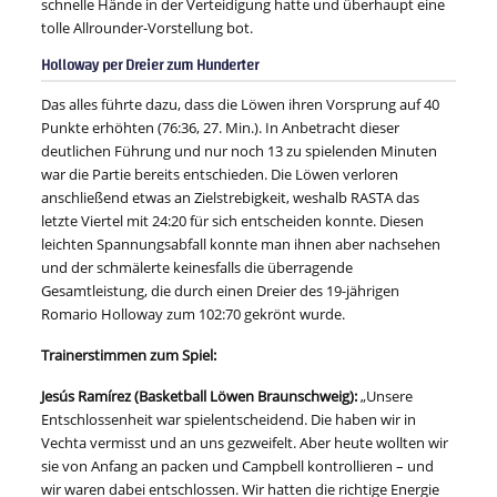
schnelle Hände in der Verteidigung hatte und überhaupt eine
tolle Allrounder-Vorstellung bot.
Holloway per Dreier zum Hunderter
Das alles führte dazu, dass die Löwen ihren Vorsprung auf 40
Punkte erhöhten (76:36, 27. Min.). In Anbetracht dieser
deutlichen Führung und nur noch 13 zu spielenden Minuten
war die Partie bereits entschieden. Die Löwen verloren
anschließend etwas an Zielstrebigkeit, weshalb RASTA das
letzte Viertel mit 24:20 für sich entscheiden konnte. Diesen
leichten Spannungsabfall konnte man ihnen aber nachsehen
und der schmälerte keinesfalls die überragende
Gesamtleistung, die durch einen Dreier des 19-jährigen
Romario Holloway zum 102:70 gekrönt wurde.
Trainerstimmen zum Spiel:
Jesús Ramírez (Basketball Löwen Braunschweig):
„Unsere
Entschlossenheit war spielentscheidend. Die haben wir in
Vechta vermisst und an uns gezweifelt. Aber heute wollten wir
sie von Anfang an packen und Campbell kontrollieren – und
wir waren dabei entschlossen. Wir hatten die richtige Energie