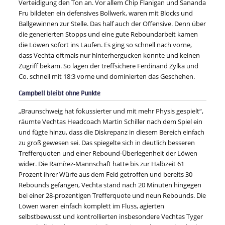
Verteidigung den Ton an. Vor allem Chip Flanigan und Sananda
Fru bildeten ein defensives Bollwerk, waren mit Blocks und
Ballgewinnen zur Stelle. Das half auch der Offensive. Denn über
die generierten Stopps und eine gute Reboundarbeit kamen
die Löwen sofort ins Laufen. Es ging so schnell nach vorne,
dass Vechta oftmals nur hinterhergucken konnte und keinen
Zugriff bekam. So lagen der treffsichere Ferdinand Zylka und
Co. schnell mit 18:3 vorne und dominierten das Geschehen.
Campbell bleibt ohne Punkte
„Braunschweig hat fokussierter und mit mehr Physis gespielt“,
räumte Vechtas Headcoach Martin Schiller nach dem Spiel ein
und fügte hinzu, dass die Diskrepanz in diesem Bereich einfach
zu groß gewesen sei. Das spiegelte sich in deutlich besseren
Trefferquoten und einer Rebound-Überlegenheit der Löwen
wider. Die Ramírez-Mannschaft hatte bis zur Halbzeit 61
Prozent ihrer Würfe aus dem Feld getroffen und bereits 30
Rebounds gefangen, Vechta stand nach 20 Minuten hingegen
bei einer 28-prozentigen Trefferquote und neun Rebounds. Die
Löwen waren einfach komplett im Fluss, agierten
selbstbewusst und kontrollierten insbesondere Vechtas Tyger