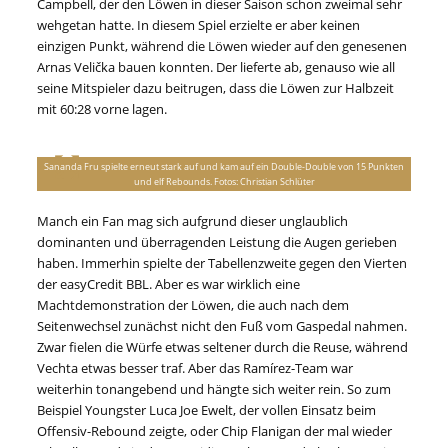
Campbell, der den Löwen in dieser Saison schon zweimal sehr
wehgetan hatte. In diesem Spiel erzielte er aber keinen
einzigen Punkt, während die Löwen wieder auf den genesenen
Arnas Velička bauen konnten. Der lieferte ab, genauso wie all
seine Mitspieler dazu beitrugen, dass die Löwen zur Halbzeit
mit 60:28 vorne lagen.
Sananda Fru spielte erneut stark auf und kam auf ein Double-Double von 15 Punkten
und elf Rebounds. Fotos: Christian Schlüter
Manch ein Fan mag sich aufgrund dieser unglaublich
dominanten und überragenden Leistung die Augen gerieben
haben. Immerhin spielte der Tabellenzweite gegen den Vierten
der easyCredit BBL. Aber es war wirklich eine
Machtdemonstration der Löwen, die auch nach dem
Seitenwechsel zunächst nicht den Fuß vom Gaspedal nahmen.
Zwar fielen die Würfe etwas seltener durch die Reuse, während
Vechta etwas besser traf. Aber das Ramírez-Team war
weiterhin tonangebend und hängte sich weiter rein. So zum
Beispiel Youngster Luca Joe Ewelt, der vollen Einsatz beim
Offensiv-Rebound zeigte, oder Chip Flanigan der mal wieder