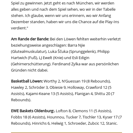
Spiel zu gewinnen. Jetzt geht es nach München, wir werden
alles geben und nach dem Spiel sehen, wo wir in der Tabelle
stehen. Ich glaube, wenn wir uns erinnern, wo wir Anfang
Dezember standen, haben wir uns die Chance auf die Play-Ins
verdient.“
Am Rande der Bande:
Bei den Löwen fehlten weiterhin verletzt
beziehungsweise angeschlagen: Barra Njie
(Glutealmuskulatur), Luka Ščuka (Sprunggelenk), Philipp
Hartwich (Fuß), LJ Ewelt (Knie) und Esli Edigin
(Gehirnerschütterung). Ferdinand Zylka war aus persönlichen
Gründen nicht dabei.
Basketball Löwen:
Worthy 2, N’Guessan 19 (8 Rebounds),
Hawley 2, Schröder 3, Obiesie 9, Holloway, Crawford 12 (5
Assists), Kajami-Keane 13 (5 Assists), Flanigan 4, Shittu 20 (7
Rebounds).
EWE Baskets Oldenburg:
.
Lofton 8, Clemons 11 (5 Assists),
Fobbs 18 (6 Assists), Hounnou, Tucker 7, Tischler 13, Kyser 17 (7
Rebounds), Hinrichs 6, Helwig 1, Schroeder, Zubcic 12, Stanic.