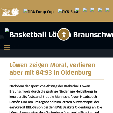
Barrierefreihei
Löwen zeigen Moral, verlieren
aber mit 84:93 in Oldenburg
Nachdem der sportliche Abstieg der Basketball Löwen
Braunschweig durch die gestrige Niederlage Heidelbergs in
Jena bereits feststand, trat die Mannschaft von Headcoach
Ramón Díaz am Freitagabend zum letzten Auswärtsspiel der
easyCredit BBL-Saison bei den EWE Baskets Oldenburg an. Die
Löwen begegneten den Gastgebern über weite Strecken auf