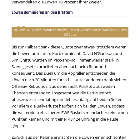
verwandelten die Löwen 70 Prozent ihrer Zweier.
Löwen dominieren an den Brettern
Simi Shittu (20 Punkte) machte ebenso wie David N’Guessan (19) ein starkes Spiel. Fotos:
Ulf Duda
Bis zur Halbzeit sank diese Quote zwar etwas, trotzdem waren
die Löwen unter dem Korb dominant. David N’Guessan und
Simi Shittu wurden im Pick-and-Roll immer wieder stark in
Szene gesetzt, arbeiteten aber auch beim Rebound
konsequent. Das Duell um die Abpraller entschieden die
Löwen nach 20 Minuten für sich – unter anderem dank sieben
Offensiv-Rebounds, aus denen acht Punkte aus zweiten
Chancen entstanden. Insgesamt war die Partie jedoch
phasenweise sehr fahrig und fehleranfällig auf beiden Seiten.
Vor allem die Ballverluste häuften sich bei den Löwen, sodass
die weiterhin treffsicheren EWE Baskets mehrfach zu einfachen
Punkten kamen und mit einer 48:42-Führung in die Pause
gingen.
Zurück aus der Kabine erwischten die Löwen einen schlechten