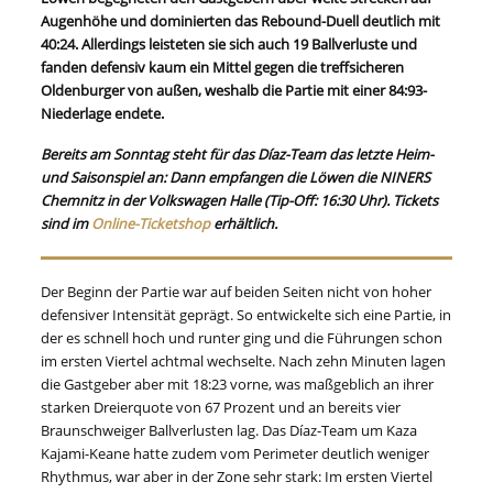
Augenhöhe und dominierten das Rebound-Duell deutlich mit
40:24. Allerdings leisteten sie sich auch 19 Ballverluste und
fanden defensiv kaum ein Mittel gegen die treffsicheren
Oldenburger von außen, weshalb die Partie mit einer 84:93-
Niederlage endete.
Bereits am Sonntag steht für das Díaz-Team das letzte Heim-
und Saisonspiel an: Dann empfangen die Löwen die NINERS
Chemnitz in der Volkswagen Halle (Tip-Off: 16:30 Uhr). Tickets
sind im
Online-Ticketshop
erhältlich.
Der Beginn der Partie war auf beiden Seiten nicht von hoher
defensiver Intensität geprägt. So entwickelte sich eine Partie, in
der es schnell hoch und runter ging und die Führungen schon
im ersten Viertel achtmal wechselte. Nach zehn Minuten lagen
die Gastgeber aber mit 18:23 vorne, was maßgeblich an ihrer
starken Dreierquote von 67 Prozent und an bereits vier
Braunschweiger Ballverlusten lag. Das Díaz-Team um Kaza
Kajami-Keane hatte zudem vom Perimeter deutlich weniger
Rhythmus, war aber in der Zone sehr stark: Im ersten Viertel