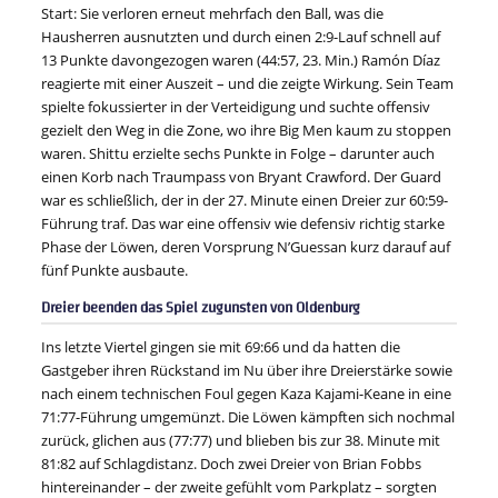
Start: Sie verloren erneut mehrfach den Ball, was die
Hausherren ausnutzten und durch einen 2:9-Lauf schnell auf
13 Punkte davongezogen waren (44:57, 23. Min.) Ramón Díaz
reagierte mit einer Auszeit – und die zeigte Wirkung. Sein Team
spielte fokussierter in der Verteidigung und suchte offensiv
gezielt den Weg in die Zone, wo ihre Big Men kaum zu stoppen
waren. Shittu erzielte sechs Punkte in Folge – darunter auch
einen Korb nach Traumpass von Bryant Crawford. Der Guard
war es schließlich, der in der 27. Minute einen Dreier zur 60:59-
Führung traf. Das war eine offensiv wie defensiv richtig starke
Phase der Löwen, deren Vorsprung N’Guessan kurz darauf auf
fünf Punkte ausbaute.
Dreier beenden das Spiel zugunsten von Oldenburg
Ins letzte Viertel gingen sie mit 69:66 und da hatten die
Gastgeber ihren Rückstand im Nu über ihre Dreierstärke sowie
nach einem technischen Foul gegen Kaza Kajami-Keane in eine
71:77-Führung umgemünzt. Die Löwen kämpften sich nochmal
zurück, glichen aus (77:77) und blieben bis zur 38. Minute mit
81:82 auf Schlagdistanz. Doch zwei Dreier von Brian Fobbs
hintereinander – der zweite gefühlt vom Parkplatz – sorgten