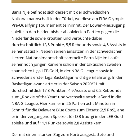
Barra Njie befindet sich derzeit mit der schwedischen
Nationalmannschaft in der Türkei, wo diese am FIBA Olympic
Pre-Qualifying Tournament teilnimmt. Der Löwen-Neuzugang
spielte in den beiden bisher absolvierten Partien gegen die
Niederlande sowie Kroatien und verbuchte dabei
durchschnittlich 13,5 Punkte, 5,5 Rebounds sowie 4,5 Assists in
seiner Statistik. Neben seinen Einsätzen in der schwedischen
Herren-Nationalmannschaft sammelte Barra Njie im Laufe
seiner noch jungen Karriere schon in der taktischen zweiten
spanischen Liga LEB Gold, in der NBA G-League sowie in
Schwedens erster Liga Basketligan wichtige Erfahrung. In der
Basketligan avancierte er in der Saison 2020/21 mit
durchschnittlich 17,8 Punkten, 4,9 Assists und 6,2 Rebounds
zum „Rookie of the Year“ und wechselte anschließend in die
NBA G-League. Hier kam er in 26 Partien acht Minuten im
Schnitt für die Delaware Blue Coats zum Einsatz (2,5 PpS), ehe
er in der vergangenen Spielzeit für ISB Iraurgi in der LEB Gold
spielte und auf 11,1 Punkte sowie 2,8 Assists kam.
Der mit einem starken Zug zum Korb ausgestattete und