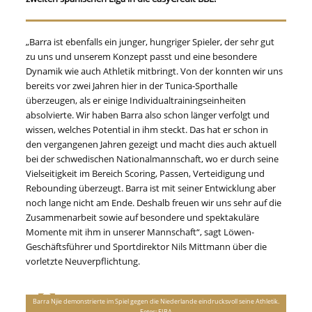
„Barra ist ebenfalls ein junger, hungriger Spieler, der sehr gut
zu uns und unserem Konzept passt und eine besondere
Dynamik wie auch Athletik mitbringt. Von der konnten wir uns
bereits vor zwei Jahren hier in der Tunica-Sporthalle
überzeugen, als er einige Individualtrainingseinheiten
absolvierte. Wir haben Barra also schon länger verfolgt und
wissen, welches Potential in ihm steckt. Das hat er schon in
den vergangenen Jahren gezeigt und macht dies auch aktuell
bei der schwedischen Nationalmannschaft, wo er durch seine
Vielseitigkeit im Bereich Scoring, Passen, Verteidigung und
Rebounding überzeugt. Barra ist mit seiner Entwicklung aber
noch lange nicht am Ende. Deshalb freuen wir uns sehr auf die
Zusammenarbeit sowie auf besondere und spektakuläre
Momente mit ihm in unserer Mannschaft“, sagt Löwen-
Geschäftsführer und Sportdirektor Nils Mittmann über die
vorletzte Neuverpflichtung.
Barra Njie demonstrierte im Spiel gegen die Niederlande eindrucksvoll seine Athletik.
Fotos: FIBA