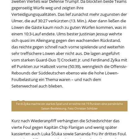
zweiten Viertels war Defense Trumpf. Da blockten beide Teams
gegenseitig Würfe weg und zeigten ihre
Verteidigungsqualitäten. Das lief zunächst mehr zugunsten der
Ulmer, die auf 30:27 verkürzten (13. Min.). Aber dann ließen die
Löwen die Gäste kaum noch zu guten Würfen kommen, was in
einem 10:3-Lauf endete. Ulms bester Justinian Jessup wehrte
sich quasi im Alleingang gegen den wachsenden Rückstand,
das reichte gegen schnell nach vorne spielende und weiterhin
sehr treffsichere Löwen aber nicht aus. Die lagen angeführt
vom starken Guard-Duo TJ Crockett Jr. und Ferdinand Zylka mit
elf Punkten zur Halbzeit vorne (50:39), wenngleich die Offensiv-
Rebounds der Süddeutschen ebenso wie die hohe Löwen-
Foulbelastung ein Thema waren – und nach dem
Seitenwechsel auch blieben.
Ferdi Zylka machte ein starkes Spiel und erreichte mit 19 Punkten eine persönliche
Saison-Bestleistung. Foto: Christian Schlüter
Kurz nach Wiederanpfiff verhängten die Schiedsrichter das
vierte Foul gegen Kapitän Chip Flanigan und wenig später
kassierten auch Luka Ščuka sowie Sananda Fru ihr drittes Foul.