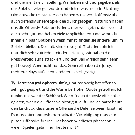
und die mentale Einstellung. Wir haben nicht aufgegeben, als
das Spiel schwieriger wurde und sich etwas mehr in Richtung
Ulm entwickelte. Stattdessen haben wir sowohl offensiv als
auch defensiv unsere Spielidee durchgezogen. Natürlich haben
uns die Offensiv-Rebounds der Ulmer weh getan, aber sie sind
auch sehr gut und haben viele Möglichkeiten. Und wenn du
ihnen ein paar Optionen wegnimmst, finden sie andere, um im
Spiel zu bleiben. Deshalb sind sie so gut. Trotzdem bin ich
natürlich sehr zufrieden mit der Leistung. Wir haben die
Pressverteidigung attackiert und den Ball wirklich sehr, sehr
gut bewegt. Aber nicht nur das: Generell haben die Jungs
mehrere Plays auf einem anderen Level gezeigt.“
Ty Harrelson (ratiopharm ulm):
„Braunschweig hat offensiv
sehr gut gespielt und die Würfe bei hoher Quote getroffen. Ich
denke, das war der Schlüssel. Wir müssen defensiv effizienter
agieren, wenn die Offensive nicht gut läuft und ich hatte heute
den Eindruck, dass unsere Offense die Defense beeinflusst hat.
Es muss aber andersherum sein, die Verteidigung muss zur
guten Offensive führen. Das haben wir dieses Jahr schon in
vielen Spielen getan, nur heute nicht.“