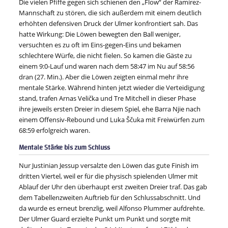
Die vielen Pfiffe gegen sich schienen den „Flow“ der Ramírez-
Mannschaft zu stören, die sich außerdem mit einem deutlich
erhöhten defensiven Druck der Ulmer konfrontiert sah. Das
hatte Wirkung: Die Löwen bewegten den Ball weniger,
versuchten es zu oft im Eins-gegen-Eins und bekamen
schlechtere Würfe, die nicht fielen. So kamen die Gäste zu
einem 9:0-Lauf und waren nach dem 58:47 im Nu auf 58:56
dran (27. Min.). Aber die Löwen zeigten einmal mehr ihre
mentale Stärke. Während hinten jetzt wieder die Verteidigung
stand, trafen Arnas Velička und Tre Mitchell in dieser Phase
ihre jeweils ersten Dreier in diesem Spiel, ehe Barra Njie nach
einem Offensiv-Rebound und Luka Ščuka mit Freiwürfen zum
68:59 erfolgreich waren.
Mentale Stärke bis zum Schluss
Nur Justinian Jessup versalzte den Löwen das gute Finish im
dritten Viertel, weil er für die physisch spielenden Ulmer mit
Ablauf der Uhr den überhaupt erst zweiten Dreier traf. Das gab
dem Tabellenzweiten Auftrieb für den Schlussabschnitt. Und
da wurde es erneut brenzlig, weil Alfonso Plummer aufdrehte.
Der Ulmer Guard erzielte Punkt um Punkt und sorgte mit