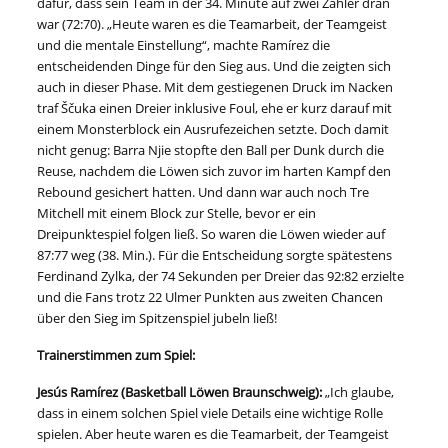
dafür, dass sein Team in der 34. Minute auf zwei Zähler dran
war (72:70). „Heute waren es die Teamarbeit, der Teamgeist
und die mentale Einstellung“, machte Ramírez die
entscheidenden Dinge für den Sieg aus. Und die zeigten sich
auch in dieser Phase. Mit dem gestiegenen Druck im Nacken
traf Ščuka einen Dreier inklusive Foul, ehe er kurz darauf mit
einem Monsterblock ein Ausrufezeichen setzte. Doch damit
nicht genug: Barra Njie stopfte den Ball per Dunk durch die
Reuse, nachdem die Löwen sich zuvor im harten Kampf den
Rebound gesichert hatten. Und dann war auch noch Tre
Mitchell mit einem Block zur Stelle, bevor er ein
Dreipunktespiel folgen ließ. So waren die Löwen wieder auf
87:77 weg (38. Min.). Für die Entscheidung sorgte spätestens
Ferdinand Zylka, der 74 Sekunden per Dreier das 92:82 erzielte
und die Fans trotz 22 Ulmer Punkten aus zweiten Chancen
über den Sieg im Spitzenspiel jubeln ließ!
Trainerstimmen zum Spiel:
Jesús Ramírez (Basketball Löwen Braunschweig):
„Ich glaube,
dass in einem solchen Spiel viele Details eine wichtige Rolle
spielen. Aber heute waren es die Teamarbeit, der Teamgeist