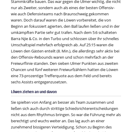
Stammkräfte bauen. Das war gegen die Ulmer wichtig, die nicht
nur als Zweiter, sondern auch als eines der besten Offensiv-
wie auch Defensivteams nach Braunschweig gekommen
waren. Doch darauf waren die Löwen vorbereitet, die von
Beginn an fokussiert agierten, den Ball laufen ließen und in der
umkämpften Partie sehr gut trafen. Nach dem 5:6 schalteten
Barra Njie & Co. in den Turbo und schlossen über ihr schnelles
Umschaltspiel mehrfach erfolgreich ab. Auf 25:15 waren die
Löwen den Gästen enteilt (8. Min.), die allerdings sehr aktiv bei
den Offensiv-Rebounds waren und schon mehrfach an der
Freiwurflinie standen. Den sieben Ulmer Punkten aus zweiten
Chancen und fünf weiteren Freiwurfzählern hatten die Löwen
eine 73-prozentige Trefferquote aus dem Feld und bereits
sechs Assists entgegenzusetzen.
Löwen ziehen an und davon
Sie spielten von Anfang an besser als Team zusammen und
ließen sich auch durch strittige Schiedsrichterentscheidungen
nicht aus dem Rhythmus bringen. So war die Führung mehr als
berechtigt und wuchs weiter an. Das lag auch an einer
zunehmend bissigeren Verteidigung. Schon zu Beginn des