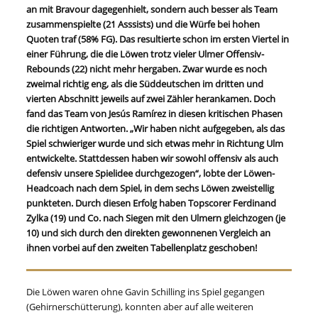
an mit Bravour dagegenhielt, sondern auch besser als Team
zusammenspielte (21 Asssists) und die Würfe bei hohen
Quoten traf (58% FG). Das resultierte schon im ersten Viertel in
einer Führung, die die Löwen trotz vieler Ulmer Offensiv-
Rebounds (22) nicht mehr hergaben. Zwar wurde es noch
zweimal richtig eng, als die Süddeutschen im dritten und
vierten Abschnitt jeweils auf zwei Zähler herankamen. Doch
fand das Team von Jesús Ramírez in diesen kritischen Phasen
die richtigen Antworten. „Wir haben nicht aufgegeben, als das
Spiel schwieriger wurde und sich etwas mehr in Richtung Ulm
entwickelte. Stattdessen haben wir sowohl offensiv als auch
defensiv unsere Spielidee durchgezogen“, lobte der Löwen-
Headcoach nach dem Spiel, in dem sechs Löwen zweistellig
punkteten. Durch diesen Erfolg haben Topscorer Ferdinand
Zylka (19) und Co. nach Siegen mit den Ulmern gleichzogen (je
10) und sich durch den direkten gewonnenen Vergleich an
ihnen vorbei auf den zweiten Tabellenplatz geschoben!
Die Löwen waren ohne Gavin Schilling ins Spiel gegangen
(Gehirnerschütterung), konnten aber auf alle weiteren