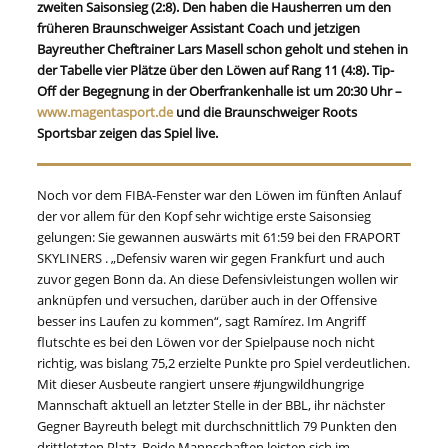
zweiten Saisonsieg (2:8). Den haben die Hausherren um den
früheren Braunschweiger Assistant Coach und jetzigen
Bayreuther Cheftrainer Lars Masell schon geholt und stehen in
der Tabelle vier Plätze über den Löwen auf Rang 11 (4:8). Tip-
Off der Begegnung in der Oberfrankenhalle ist um 20:30 Uhr –
www.magentasport.de
und die Braunschweiger Roots
Sportsbar zeigen das Spiel live.
Noch vor dem FIBA-Fenster war den Löwen im fünften Anlauf
der vor allem für den Kopf sehr wichtige erste Saisonsieg
gelungen: Sie gewannen auswärts mit 61:59 bei den FRAPORT
SKYLINERS . „Defensiv waren wir gegen Frankfurt und auch
zuvor gegen Bonn da. An diese Defensivleistungen wollen wir
anknüpfen und versuchen, darüber auch in der Offensive
besser ins Laufen zu kommen“, sagt Ramírez. Im Angriff
flutschte es bei den Löwen vor der Spielpause noch nicht
richtig, was bislang 75,2 erzielte Punkte pro Spiel verdeutlichen.
Mit dieser Ausbeute rangiert unsere #jungwildhungrige
Mannschaft aktuell an letzter Stelle in der BBL, ihr nächster
Gegner Bayreuth belegt mit durchschnittlich 79 Punkten den
drittletzten Platz. Beide Mannschaften leisten sich im