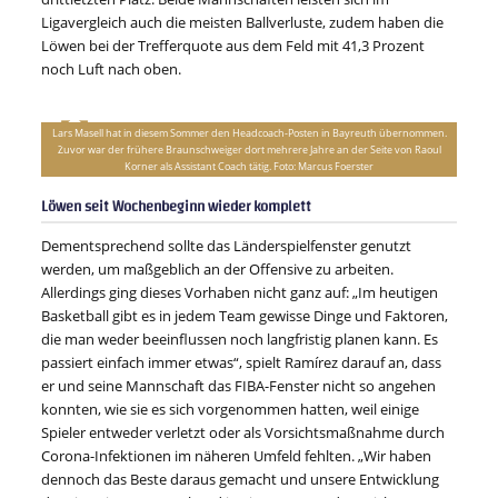
Ligavergleich auch die meisten Ballverluste, zudem haben die
Löwen bei der Trefferquote aus dem Feld mit 41,3 Prozent
noch Luft nach oben.
Lars Masell hat in diesem Sommer den Headcoach-Posten in Bayreuth übernommen.
Zuvor war der frühere Braunschweiger dort mehrere Jahre an der Seite von Raoul
Korner als Assistant Coach tätig. Foto: Marcus Foerster
Löwen seit Wochenbeginn wieder komplett
Dementsprechend sollte das Länderspielfenster genutzt
werden, um maßgeblich an der Offensive zu arbeiten.
Allerdings ging dieses Vorhaben nicht ganz auf: „Im heutigen
Basketball gibt es in jedem Team gewisse Dinge und Faktoren,
die man weder beeinflussen noch langfristig planen kann. Es
passiert einfach immer etwas“, spielt Ramírez darauf an, dass
er und seine Mannschaft das FIBA-Fenster nicht so angehen
konnten, wie sie es sich vorgenommen hatten, weil einige
Spieler entweder verletzt oder als Vorsichtsmaßnahme durch
Corona-Infektionen im näheren Umfeld fehlten. „Wir haben
dennoch das Beste daraus gemacht und unsere Entwicklung