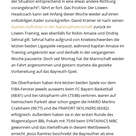
der Situation entsprechend in eine etwas andere Richtung
vorangebracht“, fährt er fort. Das Positive: Der Löwen-
Headcoach kann seit Anfang dieser Woche wieder auf einen
vollzähligen Kader zurückgreifen. David Krämer ist nach seinen
starken Auftritten in der Nationalmannschaft
zurück im
Löwen-Training, was ebenfalls für Robin Amaize und Ondrej
Sehnal gilt. Sehnal hatte aufgrund von Kniebeschwerden die
letzten beiden Ligaspiele verpasst, während Kapitän Amaize im
Training umgeknickt war und deshalb in der vergangenen
Woche pausierte. Doch seit Montag hat die Mannschaft wieder
an Fahrt angenommen und gestern startete die gezielte
Vorbereitung auf das Bayreuth-Spiel.
Die Oberfranken haben ihre letzten beiden Spiele vor dem
FIBA-Fenster jeweils auswärts beim FC Bayern Basketball
(68:81) und bei ratiopharm ulm (73:88) verloren, waren auf
heimischem Parkett aber schon gegen die HAKRO Merlins
Crailsheim (99:77) und die FRAPORT SKYLINERS (83:82)
erfolgreich. Außerdem haben sie in der ersten Runde des
MagentaSport BBL Pokals mit 75:69 beim SYNTAINICS MBC
gewonnen und das Viertelfinale in diesem Wettbewerb
erreicht. Jesús Ramírez beschreibt die Bayreuther als eine