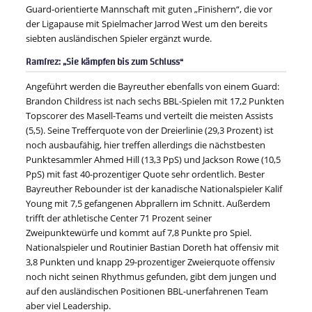
Guard-orientierte Mannschaft mit guten „Finishern“, die vor
der Ligapause mit Spielmacher Jarrod West um den bereits
siebten ausländischen Spieler ergänzt wurde.
Ramírez: „Sie kämpfen bis zum Schluss“
Angeführt werden die Bayreuther ebenfalls von einem Guard:
Brandon Childress ist nach sechs BBL-Spielen mit 17,2 Punkten
Topscorer des Masell-Teams und verteilt die meisten Assists
(5,5). Seine Trefferquote von der Dreierlinie (29,3 Prozent) ist
noch ausbaufähig, hier treffen allerdings die nächstbesten
Punktesammler Ahmed Hill (13,3 PpS) und Jackson Rowe (10,5
PpS) mit fast 40-prozentiger Quote sehr ordentlich. Bester
Bayreuther Rebounder ist der kanadische Nationalspieler Kalif
Young mit 7,5 gefangenen Abprallern im Schnitt. Außerdem
trifft der athletische Center 71 Prozent seiner
Zweipunktewürfe und kommt auf 7,8 Punkte pro Spiel.
Nationalspieler und Routinier Bastian Doreth hat offensiv mit
3,8 Punkten und knapp 29-prozentiger Zweierquote offensiv
noch nicht seinen Rhythmus gefunden, gibt dem jungen und
auf den ausländischen Positionen BBL-unerfahrenen Team
aber viel Leadership.