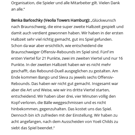
Organisation, die Spieler und alle Mitarbeiter gilt. Vielen Dank
an alle.“
Benka Barloschky (Veolia Towers Hamburg):
„Glückwunsch
nach Braunschweig, die eine super zweite Halbzeit gespielt und
damit auch verdient gewonnen haben. Wir haben in der ersten
Halbzeit sehr viel richtig gemacht, gut ins Spiel gefunden.
Schon da war aber ersichtlich, wie entscheidend die
Braunschweiger Offensiv-Rebounds im Spiel sind. Fünf im
ersten Viertel für 21 Punkte, zwei im zweiten Viertel und nur 16
Punkte. In der zweiten Halbzeit haben wir es nicht mehr
geschafft, das Rebound-Duell ausgeglichen zu gestalten. Am
Ende kommen Bango und Sleva zu jeweils sechs Offensiv-
Rebounds. Das haben wir nicht gut gemacht. Insgesamt war
aber die Art und Weise, wie wir ins dritte Viertel starten,
entscheidend. Wir haben über drei, vier Minuten völlig den
Kopf verloren, die Bälle weggeschmissen und es nicht
hinbekommen, gegenzuhalten. Das kostet uns das Spiel.
Dennoch bin ich zufrieden mit der Einstellung. Wir haben zu
acht angefangen, nach dem Ausscheiden von Yoeli Childs zu
siebt das Spiel beendet.“