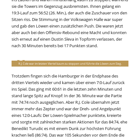
sie die Towers im Gegenzug ausbremsten. Ihnen gelang ein
19:3-Lauf zum 56:52 (26. Min.), der auch die Zuschauer von den
Sitzen riss. Die Stimmung in der Volkswagen Halle war super
und gab den Löwen einen zusätzlichen Push. Die waren jetzt
aber auch bei den Offensiv-Rebound eine Macht und konnten
sich erneut auf einen Dustin Sleva in Topform verlassen, der
nach 30 Minuten bereits bei 17 Punkten stand.
R.J. Cole war im letzten Viertel kaum zu stoppen und führte die Löwen zum Sieg.
Trotzdem fingen sich die Hamburger in der Endphase des
dritten Viertels wieder und kamen über einen 7:0-Lauf zurück
ins Spiel. Das ging mit 60:61 in die letzten zehn Minuten und
stand lange Spitz auf Knopf: In der 36. Minute war die Partie
mit 74:74 noch ausgeglichen. Aber R.J. Cole übernahm jetzt
immer mehr das Zepter und war der Dreh- und Angelpunkt
eines 12:0-Laufs: Der Löwen-Spielmacher punktete, kreierte
und sorgte mit zahlreichen starken Aktionen für das 84:74, ehe
Benedikt Turudic es mit einem Dunk zur höchsten Führung
krachen ließ (86:74). Das war 105 Sekunden vor dem Ende die