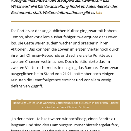
Autogrammstunde in den Stadtpark zum „Heinrich – das
Wirtshaus“ ein! Die Veranstaltung findet im Außenbereich des
Restaurants statt. Weitere Informationen gibt es
hier.
Die Partie vor der unglaublichen Kulisse ging zwar mit hohem
Tempo, aber vor allem ausbaufähiger Zweierquote der Löwen
los. Die Gäste waren zudem wacher und präziser in ihren
Aktionen. Das konnten die Löwen im ersten Viertel noch durch
ihre fünf Offensiv-Rebounds und sechs erzielte Punkte aus
zweiten Chancen wettmachen. Doch funktionierte das im
zweiten Viertel nicht mehr. In das ging das Ramírez-Team zwar
ausgeglichen beim Stand von 21:21, hatte aber nach einigen
Minuten die Teamfoulgrenze erreicht und vor allem wenig
defensiven Zugriff.
Hamburgs Center Jonas Wohlfarth-Bottermann stellte die Löwen in der ersten Halbzeit
vor Probleme. Fotos: Christian Schlüter
„In der ersten Halbzeit waren wir nachlässig, einen Schritt zu
langsam und sind den Hamburgern immer hinterhergelaufen“,