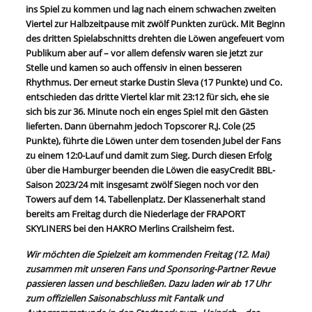
ins Spiel zu kommen und lag nach einem schwachen zweiten
Viertel zur Halbzeitpause mit zwölf Punkten zurück. Mit Beginn
des dritten Spielabschnitts drehten die Löwen angefeuert vom
Publikum aber auf – vor allem defensiv waren sie jetzt zur
Stelle und kamen so auch offensiv in einen besseren
Rhythmus. Der erneut starke Dustin Sleva (17 Punkte) und Co.
entschieden das dritte Viertel klar mit 23:12 für sich, ehe sie
sich bis zur 36. Minute noch ein enges Spiel mit den Gästen
lieferten. Dann übernahm jedoch Topscorer R.J. Cole (25
Punkte), führte die Löwen unter dem tosenden Jubel der Fans
zu einem 12:0-Lauf und damit zum Sieg. Durch diesen Erfolg
über die Hamburger beenden die Löwen die easyCredit BBL-
Saison 2023/24 mit insgesamt zwölf Siegen noch vor den
Towers auf dem 14. Tabellenplatz. Der Klassenerhalt stand
bereits am Freitag durch die Niederlage der FRAPORT
SKYLINERS bei den HAKRO Merlins Crailsheim fest.
Wir möchten die Spielzeit
am kommenden Freitag (12. Mai)
zusammen mit unseren Fans und Sponsoring-Partner Revue
passieren lassen und beschließen. Dazu laden wir ab 17 Uhr
zum offiziellen Saisonabschluss mit
Fantalk und