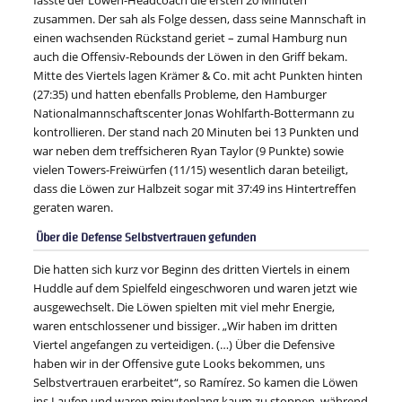
fasste der Löwen-Headcoach die ersten 20 Minuten
zusammen. Der sah als Folge dessen, dass seine Mannschaft in
einen wachsenden Rückstand geriet – zumal Hamburg nun
auch die Offensiv-Rebounds der Löwen in den Griff bekam.
Mitte des Viertels lagen Krämer & Co. mit acht Punkten hinten
(27:35) und hatten ebenfalls Probleme, den Hamburger
Nationalmannschaftscenter Jonas Wohlfarth-Bottermann zu
kontrollieren. Der stand nach 20 Minuten bei 13 Punkten und
war neben dem treffsicheren Ryan Taylor (9 Punkte) sowie
vielen Towers-Freiwürfen (11/15) wesentlich daran beteiligt,
dass die Löwen zur Halbzeit sogar mit 37:49 ins Hintertreffen
geraten waren.
Über die Defense Selbstvertrauen gefunden
Die hatten sich kurz vor Beginn des dritten Viertels in einem
Huddle auf dem Spielfeld eingeschworen und waren jetzt wie
ausgewechselt. Die Löwen spielten mit viel mehr Energie,
waren entschlossener und bissiger. „Wir haben im dritten
Viertel angefangen zu verteidigen. (…) Über die Defensive
haben wir in der Offensive gute Looks bekommen, uns
Selbstvertrauen erarbeitet“, so Ramírez. So kamen die Löwen
ins Laufen und waren minutenlang kaum zu stoppen, während