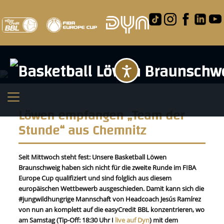
Barrierefreihei
Löwen empfangen „Team der
Stunde“ aus Chemnitz
Seit Mittwoch steht fest: Unsere Basketball Löwen
Braunschweig haben sich nicht für die zweite Runde im FIBA
Europe Cup qualifiziert und sind folglich aus diesem
europäischen Wettbewerb ausgeschieden. Damit kann sich die
#jungwildhungrige Mannschaft von Headcoach Jesús Ramírez
von nun an komplett auf die easyCredit BBL konzentrieren, wo
am Samstag (Tip-Off: 18:30 Uhr I
live auf Dyn
) mit dem