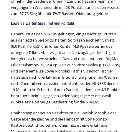
ohnehin der Leader der Chemnitzer und hat sein Team am
vergangenen Wochenende mit 28 Punkten und sieben Assists
zum 87:78-Sieg über die EWE Baskets Oldenburg geführt.
Löwen erwarten Spiel mit viel Kontakt
Generell ist es den NINERS gelungen, einige wichtige Stützen
aus der letzten Saison zu halten. So tragen auch Jeff Garrett
(9,0 PpS; 7,0 RpS) und Jonas Richter (4,3 PpS) weiterhin das
orangene Trikot. Aber es gibt auch Neuzugänge, die sich gut
integriert zu haben scheinen. Das sind unter anderem Big Man
Olivier Nkamhoua (12,4 PpS) als auch Victor Bailey Jr. (12,0 PpS)
und der ehemalige Löwe Nicholas Tischler. „Nicho“ Tischler
hatte sich nach drei Jahren in Braunschweig für einen Wechsel
nach Chemnitz entschieden und steht bei den NINERS derzeit
19 Minuten im Schnitt auf dem Parkett, in denen er 4,3 Punkte
beisteuert. Beim Sieg gegen Oldenburg zeigte er mit zwölf
Punkte seine bisherige Bestleistung für die NINERS.
Unabhängig der neuen Gesichter ist die Spielphilosophie der
Gäste aber die gleiche und die Handschrift von Rodrigo
Pastore deutlich zu sehen: „Chemnitz ist eine erfahrene
Mannschaft und hat ihrer Spielweise entsprechend rekrutiert.