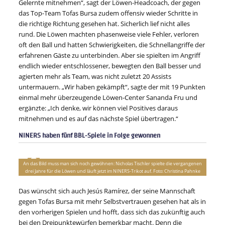
Gelernte mitnehmen“, sagt der Löwen-Headcoach, der gegen
das Top-Team Tofas Bursa zudem offensiv wieder Schritte in
die richtige Richtung gesehen hat. Sicherlich lief nicht alles
rund. Die Löwen machten phasenweise viele Fehler, verloren
oft den Ball und hatten Schwierigkeiten, die Schnellangriffe der
erfahrenen Gäste zu unterbinden. Aber sie spielten im Angriff
endlich wieder entschlossener, bewegten den Ball besser und
agierten mehr als Team, was nicht zuletzt 20 Assists
untermauern. „Wir haben gekämpft“, sagte der mit 19 Punkten
einmal mehr überzeugende Löwen-Center Sananda Fru und
ergänzte: „Ich denke, wir können viel Positives daraus
mitnehmen und es auf das nächste Spiel übertragen.“
NINERS haben fünf BBL-Spiele in Folge gewonnen
An das Bild muss man sich noch gewöhnen: Nicholas Tischler spielte die vergangenen
drei Jahre für die Löwen und läuft jetzt im NINERS-Trikot auf. Foto: Christina Pahnke
Das wünscht sich auch Jesús Ramírez, der seine Mannschaft
gegen Tofas Bursa mit mehr Selbstvertrauen gesehen hat als in
den vorherigen Spielen und hofft, dass sich das zukünftig auch
bei den Dreipunktewürfen bemerkbar macht. Denn die