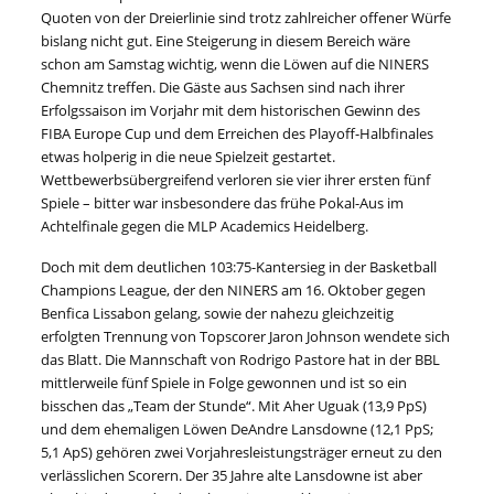
Quoten von der Dreierlinie sind trotz zahlreicher offener Würfe
bislang nicht gut. Eine Steigerung in diesem Bereich wäre
schon am Samstag wichtig, wenn die Löwen auf die NINERS
Chemnitz treffen. Die Gäste aus Sachsen sind nach ihrer
Erfolgssaison im Vorjahr mit dem historischen Gewinn des
FIBA Europe Cup und dem Erreichen des Playoff-Halbfinales
etwas holperig in die neue Spielzeit gestartet.
Wettbewerbsübergreifend verloren sie vier ihrer ersten fünf
Spiele – bitter war insbesondere das frühe Pokal-Aus im
Achtelfinale gegen die MLP Academics Heidelberg.
Doch mit dem deutlichen 103:75-Kantersieg in der Basketball
Champions League, der den NINERS am 16. Oktober gegen
Benfica Lissabon gelang, sowie der nahezu gleichzeitig
erfolgten Trennung von Topscorer Jaron Johnson wendete sich
das Blatt. Die Mannschaft von Rodrigo Pastore hat in der BBL
mittlerweile fünf Spiele in Folge gewonnen und ist so ein
bisschen das „Team der Stunde“. Mit Aher Uguak (13,9 PpS)
und dem ehemaligen Löwen DeAndre Lansdowne (12,1 PpS;
5,1 ApS) gehören zwei Vorjahresleistungsträger erneut zu den
verlässlichen Scorern. Der 35 Jahre alte Lansdowne ist aber