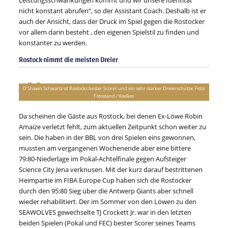
Leistungsschwankungen kommt und wir unsere Identität
nicht konstant abrufen“, so der Assistant Coach. Deshalb ist er
auch der Ansicht, dass der Druck im Spiel gegen die Rostocker
vor allem darin besteht , den eigenen Spielstil zu finden und
konstanter zu werden.
Rostock nimmt die meisten Dreier
D’Shawn Schwartz ist Rostocks bester Scorer und ein sehr starker Dreierschütze. Foto:
Fotostand / Voelker
Da scheinen die Gäste aus Rostock, bei denen Ex-Löwe Robin
Amaize verletzt fehlt, zum aktuellen Zeitpunkt schon weiter zu
sein. Die haben in der BBL von drei Spielen eins gewonnen,
mussten am vergangenen Wochenende aber eine bittere
79:80-Niederlage im Pokal-Achtelfinale gegen Aufsteiger
Science City Jena verknusen. Mit der kurz darauf bestrittenen
Heimpartie im FIBA Europe Cup haben sich die Rostocker
durch den 95:80 Sieg über die Antwerp Giants aber schnell
wieder rehabilitiert. Der im Sommer von den Löwen zu den
SEAWOLVES gewechselte TJ Crockett Jr. war in den letzten
beiden Spielen (Pokal und FEC) bester Scorer seines Teams