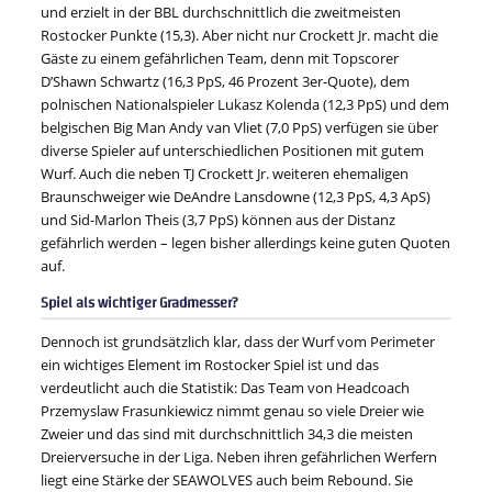
und erzielt in der BBL durchschnittlich die zweitmeisten
Rostocker Punkte (15,3). Aber nicht nur Crockett Jr. macht die
Gäste zu einem gefährlichen Team, denn mit Topscorer
D’Shawn Schwartz (16,3 PpS, 46 Prozent 3er-Quote), dem
polnischen Nationalspieler Lukasz Kolenda (12,3 PpS) und dem
belgischen Big Man Andy van Vliet (7,0 PpS) verfügen sie über
diverse Spieler auf unterschiedlichen Positionen mit gutem
Wurf. Auch die neben TJ Crockett Jr. weiteren ehemaligen
Braunschweiger wie DeAndre Lansdowne (12,3 PpS, 4,3 ApS)
und Sid-Marlon Theis (3,7 PpS) können aus der Distanz
gefährlich werden – legen bisher allerdings keine guten Quoten
auf.
Spiel als wichtiger Gradmesser?
Dennoch ist grundsätzlich klar, dass der Wurf vom Perimeter
ein wichtiges Element im Rostocker Spiel ist und das
verdeutlicht auch die Statistik: Das Team von Headcoach
Przemyslaw Frasunkiewicz nimmt genau so viele Dreier wie
Zweier und das sind mit durchschnittlich 34,3 die meisten
Dreierversuche in der Liga. Neben ihren gefährlichen Werfern
liegt eine Stärke der SEAWOLVES auch beim Rebound. Sie