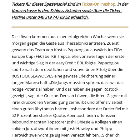
Tickets für dieses Spitzenspiel sind im
Ticket-Onlineshop
, in der
Konzertkasse in den Schloss-Arkaden sowie über die Ticket-
Hotline unter 040 319 747 69 52 erhältlich.
Die Löwen kommen aus einer erfolgreichen Woche, wenn sie
morgen gegen die Gäste aus Thessaloniki antreten. Zuerst
gewann das Team von Kostas Papazoglou auswärts im FIBA
Europe Cup (FEC) bei KB Trepca, ehe vor zwei Tagen der erste
und wichtige Sieg in der easyCredit BBL folgte. Papazoglou
spürte nach dem deutlichen und souveränen Erfolg über die
ROSTOCK SEAWOLVES eine gewisse Erleichterung seiner
jungen Mannschaft. „Die Jungs mussten spüren, dass wir das
nötige Potenzial haben. Und das haben sie gegen Rostock
gezeigt“, sagt der Grieche. Der sah Löwen, die ihren Gegner mit
ihrer druckvollen Verteidigung zermürbt und offensiv selbst
einen guten Rhythmus hatten. Insbesondere der Dreier fiel mit
52 Prozent bei starker Quote. Aber auch beim offensiven
Rebound machten Topscorer Joshi Obiesie & Kollegen einen
soliden Job, obwohl ihnen mit Josh Hawley und Philipp
Hartwich zwei wichtige Big Men verletzt fehlten.
„
Sicherlich