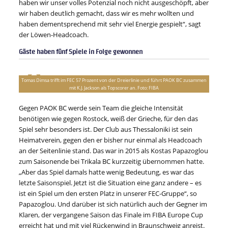
haben wir unser volles Potenzial noch nicht ausgeschöpft, aber
wir haben deutlich gemacht, dass wir es mehr wollten und
haben dementsprechend mit sehr viel Energie gespielt“, sagt
der Löwen-Headcoach.
Gäste haben fünf Spiele in Folge gewonnen
Tomas Dimsa trifft im FEC 57 Prozent von der Dreierlinie und führt PAOK BC zusammen
mit K.J. Jackson als Topscorer an. Foto: FIBA
Gegen PAOK BC werde sein Team die gleiche Intensität
benötigen wie gegen Rostock, weiß der Grieche, für den das
Spiel sehr besonders ist. Der Club aus Thessaloniki ist sein
Heimatverein, gegen den er bisher nur einmal als Headcoach
an der Seitenlinie stand. Das war in 2015 als Kostas Papazoglou
zum Saisonende bei Trikala BC kurzzeitig übernommen hatte.
„Aber das Spiel damals hatte wenig Bedeutung, es war das
letzte Saisonspiel. Jetzt ist die Situation eine ganz andere – es
ist ein Spiel um den ersten Platz in unserer FEC-Gruppe“, so
Papazoglou. Und darüber ist sich natürlich auch der Gegner im
Klaren, der vergangene Saison das Finale im FIBA Europe Cup
erreicht hat und mit viel Rückenwind in Braunschweig anreist.