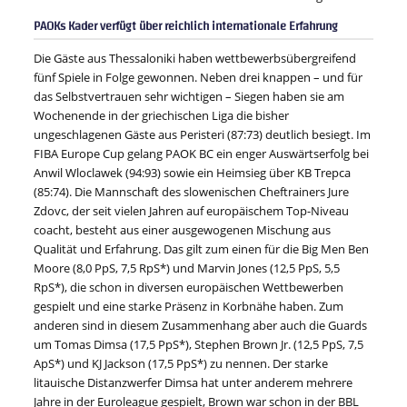
PAOKs Kader verfügt über reichlich internationale Erfahrung
Die Gäste aus Thessaloniki haben wettbewerbsübergreifend
fünf Spiele in Folge gewonnen. Neben drei knappen – und für
das Selbstvertrauen sehr wichtigen – Siegen haben sie am
Wochenende in der griechischen Liga die bisher
ungeschlagenen Gäste aus Peristeri (87:73) deutlich besiegt. Im
FIBA Europe Cup gelang PAOK BC ein enger Auswärtserfolg bei
Anwil Wloclawek (94:93) sowie ein Heimsieg über KB Trepca
(85:74). Die Mannschaft des slowenischen Cheftrainers Jure
Zdovc, der seit vielen Jahren auf europäischem Top-Niveau
coacht, besteht aus einer ausgewogenen Mischung aus
Qualität und Erfahrung. Das gilt zum einen für die Big Men Ben
Moore (8,0 PpS, 7,5 RpS*) und Marvin Jones (12,5 PpS, 5,5
RpS*), die schon in diversen europäischen Wettbewerben
gespielt und eine starke Präsenz in Korbnähe haben. Zum
anderen sind in diesem Zusammenhang aber auch die Guards
um Tomas Dimsa (17,5 PpS*), Stephen Brown Jr. (12,5 PpS, 7,5
ApS*) und KJ Jackson (17,5 PpS*) zu nennen. Der starke
litauische Distanzwerfer Dimsa hat unter anderem mehrere
Jahre in der Euroleague gespielt, Brown war schon in der BBL