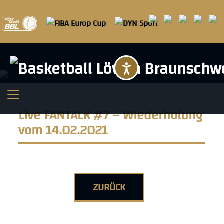
Barrierefreihei
Live FANTALK #7 – Wiederholung
vom 14.02.2021
ZURÜCK