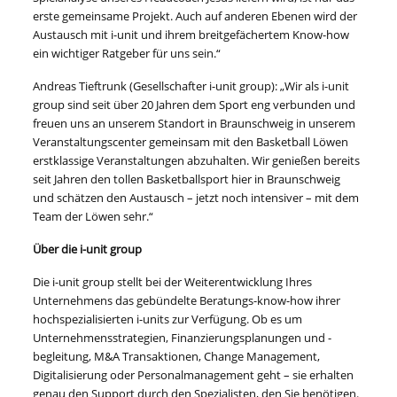
erste gemeinsame Projekt. Auch auf anderen Ebenen wird der
Austausch mit i-unit und ihrem breitgefächertem Know-how
ein wichtiger Ratgeber für uns sein.“
Andreas Tieftrunk (Gesellschafter i-unit group): „Wir als i-unit
group sind seit über 20 Jahren dem Sport eng verbunden und
freuen uns an unserem Standort in Braunschweig in unserem
Veranstaltungscenter gemeinsam mit den Basketball Löwen
erstklassige Veranstaltungen abzuhalten. Wir genießen bereits
seit Jahren den tollen Basketballsport hier in Braunschweig
und schätzen den Austausch – jetzt noch intensiver – mit dem
Team der Löwen sehr.“
Über die i-unit group
Die i-unit group stellt bei der Weiterentwicklung Ihres
Unternehmens das gebündelte Beratungs-know-how ihrer
hochspezialisierten i-units zur Verfügung. Ob es um
Unternehmensstrategien, Finanzierungsplanungen und -
begleitung, M&A Transaktionen, Change Management,
Digitalisierung oder Personalmanagement geht – sie erhalten
genau den Support durch den Spezialisten, den Sie benötigen.