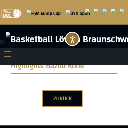
Barrierefreihei
Highlights Bazou Koné
ZURÜCK