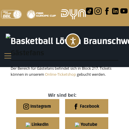
Barrierefreihei
Gästefans
Der Bereich für Gästefans befindet sich in Block 217. Tickets
können in unserem
Online-Ticketshop
gebucht werden.
Wir sind bei:
Instagram
Facebook
LinkedIn
Youtube