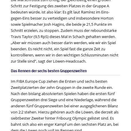
Schritt zur Festigung des zweiten Platzes in der Gruppe A
bedeuten würde, ist also klar: Es gilt laut Ramírez im Eins-
gegen-Eins besser zu verteidigen und insbesondere Horton
sowie Spielmacher Josh Hagins, die beide je 21,5 Punkte im
Schnitt erzielen, zu stoppen. Zudem muss der reboundstarke
Travis Taylor (9,5 RpS) dieses Mal in Schach gehalten werden.
„Aber wir müssen auch besser darin werden, wie wir ein Spiel
beenden. Es reicht nicht, ein Spiel fast die ganze Zeit zu
kontrollieren, wenn wir in den wichtigen Schlussminuten nicht
zur Stelle sind“, sagt der Löwen-Headcoach.
Das Rennen der sechs besten Gruppenzweiten
Im FIBA Europe Cup ziehen die Ersten und sechs besten
Zweitplatzierten der zehn Gruppen in die zweite Runde ein.
Nach den bislang absolvierten Spielen haben die ersten fünf
Gruppenzweiten drei Siege und eine Niederlage, während die
anderen fünf Gruppenzweiten bei einer ausgeglichenen Bilanz
von 2:2 stehen. Hierzu gehören auch die Löwen, die derzeit als
siebtbester Zweiter hinter Fribourg Olympic gelistet sind. Es
bahnt sich also ein enger Kampf um den sechsten Platz an, bei
dem die Löwen noch voll im Rennen sind.