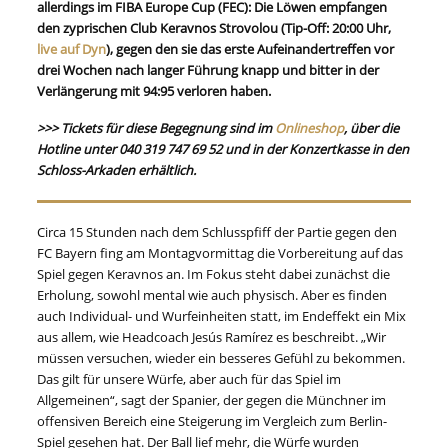
allerdings im FIBA Europe Cup (FEC): Die Löwen empfangen
den zyprischen Club Keravnos Strovolou (Tip-Off: 20:00 Uhr,
live auf Dyn
), gegen den sie das erste Aufeinandertreffen vor
drei Wochen nach langer Führung knapp und bitter in der
Verlängerung mit 94:95 verloren haben.
>>> Tickets für diese Begegnung sind im
Onlineshop
, über die
Hotline unter 040 319 747 69 52 und in der Konzertkasse in den
Schloss-Arkaden erhältlich.
Circa 15 Stunden nach dem Schlusspfiff der Partie gegen den
FC Bayern fing am Montagvormittag die Vorbereitung auf das
Spiel gegen Keravnos an. Im Fokus steht dabei zunächst die
Erholung, sowohl mental wie auch physisch. Aber es finden
auch Individual- und Wurfeinheiten statt, im Endeffekt ein Mix
aus allem, wie Headcoach Jesús Ramírez es beschreibt. „Wir
müssen versuchen, wieder ein besseres Gefühl zu bekommen.
Das gilt für unsere Würfe, aber auch für das Spiel im
Allgemeinen“, sagt der Spanier, der gegen die Münchner im
offensiven Bereich eine Steigerung im Vergleich zum Berlin-
Spiel gesehen hat. Der Ball lief mehr, die Würfe wurden