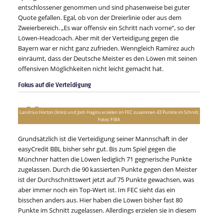
entschlossener genommen und sind phasenweise bei guter
Quote gefallen. Egal, ob von der Dreierlinie oder aus dem
Zweierbereich. „Es war offensiv ein Schritt nach vorne“, so der
Löwen-Headcoach. Aber mit der Verteidigung gegen die
Bayern war er nicht ganz zufrieden. Wenngleich Ramírez auch
einräumt, dass der Deutsche Meister es den Löwen mit seinen
offensiven Möglichkeiten nicht leicht gemacht hat.
Fokus auf die Verteidigung
Landrius Horton (links) und Josh Hagins erzielen im FEC zusammen 43 Punkte im Schnitt.
Fotos: FIBA
Grundsätzlich ist die Verteidigung seiner Mannschaft in der
easyCredit BBL bisher sehr gut. Bis zum Spiel gegen die
Münchner hatten die Löwen lediglich 71 gegnerische Punkte
zugelassen. Durch die 90 kassierten Punkte gegen den Meister
ist der Durchschnittswert jetzt auf 75 Punkte gewachsen, was
aber immer noch ein Top-Wert ist. Im FEC sieht das ein
bisschen anders aus. Hier haben die Löwen bisher fast 80
Punkte im Schnitt zugelassen. Allerdings erzielen sie in diesem