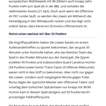
europäischen Wettbewerb mit 86 Zählern auch knapp zehn
Punkte mehr pro Spiel als in der BBL und verteilen die
siebtmeisten Assists (21 ApS). Doch auch wenn die Offensive
im FEC runder läuft, so werden die Löwen am Mittwoch die
Verteidigung in den Mittelpunkt rücken und das liegt nicht
zuletzt daran, dass Keravnos Strovolou offensivstark ist.
Horton schon zweimal mit über 30 Punkten
Die Angriffsqualitäten haben die Löwen bereits im ersten
Aufeinandertreffen zu spüren bekommen, das sie gute 35
Minuten unter Kontrolle hatten, ehe das Ramírez-Team das
Spiel in den finalen Minuten aus der Hand gab. Die Zyprer
erzielten 95 Punkte und insbesondere Guard Landrius Horten
(34 Punkte) sowie Center Travis Taylor (9 Offensiv-Rebounds)
waren nicht in den Griff zu bekommen. Aber nicht nur gegen
die Löwen, sondern auch vergangene Woche gegen Tofas
Bursa zeigte der zyprische Meister sein offensives Talent und
unterlag dem türkischen Spitzenteam nur knapp mit 96:99.
Horton kam in diesem Spiel übrigens auf 35 Punkte bei 67-
prozentiger Feldtrefferquote.
Die Marschroute zum Erfolg, der gleichzeitig einen großen