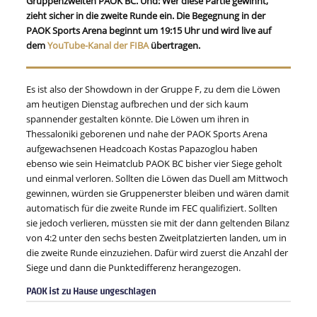
Gruppenzweiten PAOK BC. Und: Wer diese Partie gewinnt,
zieht sicher in die zweite Runde ein. Die Begegnung in der
PAOK Sports Arena beginnt um 19:15 Uhr und wird live auf
dem
YouTube-Kanal der FIBA
übertragen.
Es ist also der Showdown in der Gruppe F, zu dem die Löwen
am heutigen Dienstag aufbrechen und der sich kaum
spannender gestalten könnte. Die Löwen um ihren in
Thessaloniki geborenen und nahe der PAOK Sports Arena
aufgewachsenen Headcoach Kostas Papazoglou haben
ebenso wie sein Heimatclub PAOK BC bisher vier Siege geholt
und einmal verloren. Sollten die Löwen das Duell am Mittwoch
gewinnen, würden sie Gruppenerster bleiben und wären damit
automatisch für die zweite Runde im FEC qualifiziert. Sollten
sie jedoch verlieren, müssten sie mit der dann geltenden Bilanz
von 4:2 unter den sechs besten Zweitplatzierten landen, um in
die zweite Runde einzuziehen. Dafür wird zuerst die Anzahl der
Siege und dann die Punktedifferenz herangezogen.
PAOK ist zu Hause ungeschlagen