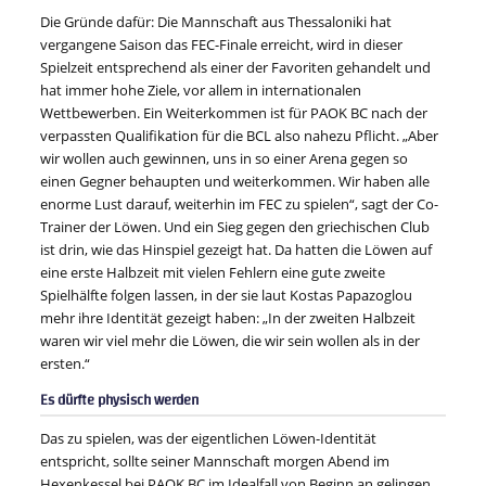
Die Gründe dafür: Die Mannschaft aus Thessaloniki hat
vergangene Saison das FEC-Finale erreicht, wird in dieser
Spielzeit entsprechend als einer der Favoriten gehandelt und
hat immer hohe Ziele, vor allem in internationalen
Wettbewerben. Ein Weiterkommen ist für PAOK BC nach der
verpassten Qualifikation für die BCL also nahezu Pflicht. „Aber
wir wollen auch gewinnen, uns in so einer Arena gegen so
einen Gegner behaupten und weiterkommen. Wir haben alle
enorme Lust darauf, weiterhin im FEC zu spielen“, sagt der Co-
Trainer der Löwen. Und ein Sieg gegen den griechischen Club
ist drin, wie das Hinspiel gezeigt hat. Da hatten die Löwen auf
eine erste Halbzeit mit vielen Fehlern eine gute zweite
Spielhälfte folgen lassen, in der sie laut Kostas Papazoglou
mehr ihre Identität gezeigt haben: „In der zweiten Halbzeit
waren wir viel mehr die Löwen, die wir sein wollen als in der
ersten.“
Es dürfte physisch werden
Das zu spielen, was der eigentlichen Löwen-Identität
entspricht, sollte seiner Mannschaft morgen Abend im
Hexenkessel bei PAOK BC im Idealfall von Beginn an gelingen.