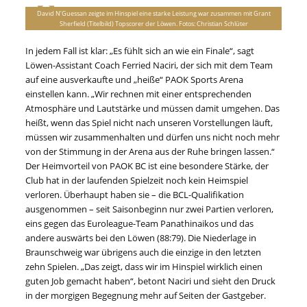
David N’Guessan zeigte im Hinspiel eine starke Leistung war zusammen mit Grant
Sherfield (Titelbild) Topscorer der Löwen. Fotos: Christian Schlüter
In jedem Fall ist klar: „Es fühlt sich an wie ein Finale“, sagt
Löwen-Assistant Coach Ferried Naciri, der sich mit dem Team
auf eine ausverkaufte und „heiße“ PAOK Sports Arena
einstellen kann. „Wir rechnen mit einer entsprechenden
Atmosphäre und Lautstärke und müssen damit umgehen. Das
heißt, wenn das Spiel nicht nach unseren Vorstellungen läuft,
müssen wir zusammenhalten und dürfen uns nicht noch mehr
von der Stimmung in der Arena aus der Ruhe bringen lassen.“
Der Heimvorteil von PAOK BC ist eine besondere Stärke, der
Club hat in der laufenden Spielzeit noch kein Heimspiel
verloren. Überhaupt haben sie – die BCL-Qualifikation
ausgenommen – seit Saisonbeginn nur zwei Partien verloren,
eins gegen das Euroleague-Team Panathinaikos und das
andere auswärts bei den Löwen (88:79). Die Niederlage in
Braunschweig war übrigens auch die einzige in den letzten
zehn Spielen. „Das zeigt, dass wir im Hinspiel wirklich einen
guten Job gemacht haben“, betont Naciri und sieht den Druck
in der morgigen Begegnung mehr auf Seiten der Gastgeber.