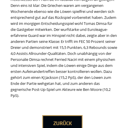
Denn eins ist klar: Die Griechen waren am vergangenen
Wochenende ebenso wie die Löwen spielfrei und werden sich
entsprechend gut auf das Rückspiel vorbereitet haben. Zudem
wird im morgigen Entscheidungsspiel wohl Tomas Dimsa für
die Gastgeber mitwirken. Der wurfstarke und Euroleague-
erfahrene Guard war im Hinspiel nicht dabei, zeigte aber in den
anderen Partien seine Klasse: Er trifft im FEC 50 Prozent seiner
Dreier und demonstriert mit 15,5 Punkten, 6,3 Rebounds sowie
4,0 Assists Allrounder-Qualitäten. Doch unabhängig von der
Personalie Dimsa rechnet Ferried Naciri mit einem physischen
und intensiven Spiel, indem die Löwen einige Dinge aus dem
ersten Aufeinandertreffen besser kontrollieren wollen. Dazu
gehört zum einen KJ Jackson (15,2 PpS), der den Löwen zum
Ende der Partie wehgetan hat, und zum anderen das
gegnerische Post-Up-Spiel um Akteure wie Ben Moore (10,2
PpS).
ZURÜCK