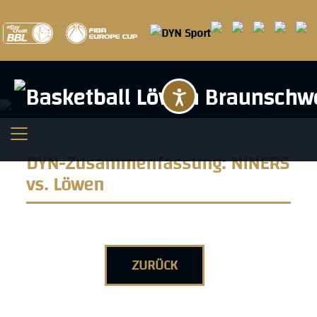
Barrierefreihei
DYN-Zusammenfassung: NINERS
vs. Löwen
ZURÜCK