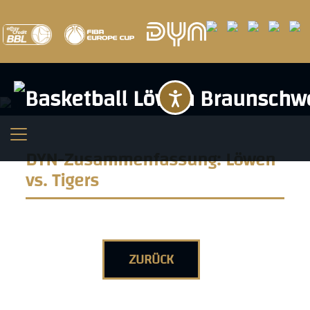
Barrierefreihei
DYN-Zusammenfassung: Löwen
vs. Tigers
ZURÜCK