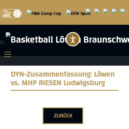
Barrierefreihei
DYN-Zusammenfassung: Löwen
vs. MHP RIESEN Ludwigsburg
ZURÜCK