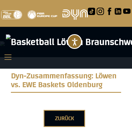
Barrierefreihei
Dyn-Zusammenfassung: Löwen
vs. EWE Baskets Oldenburg
ZURÜCK