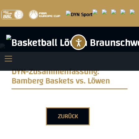
Barrierefreihei
DYN-Zusammenfassung:
Bamberg Baskets vs. Löwen
ZURÜCK