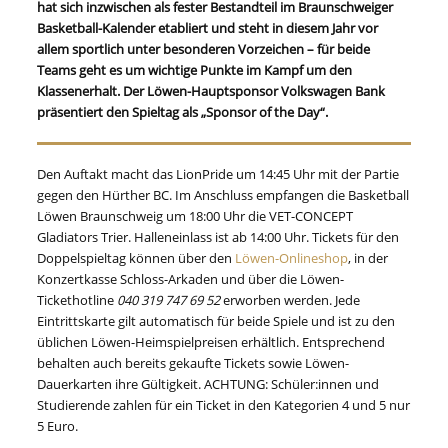
hat sich inzwischen als fester Bestandteil im Braunschweiger
Basketball-Kalender etabliert und steht in diesem Jahr vor
allem sportlich unter besonderen Vorzeichen – für beide
Teams geht es um wichtige Punkte im Kampf um den
Klassenerhalt. Der Löwen-Hauptsponsor Volkswagen Bank
präsentiert den Spieltag als „Sponsor of the Day“.
Den Auftakt macht das LionPride um 14:45 Uhr mit der Partie
gegen den Hürther BC. Im Anschluss empfangen die Basketball
Löwen Braunschweig um 18:00 Uhr die VET-CONCEPT
Gladiators Trier. Halleneinlass ist ab 14:00 Uhr. Tickets für den
Doppelspieltag können über den
Löwen-Onlineshop
, in der
Konzertkasse Schloss-Arkaden und über die Löwen-
Tickethotline
040 319 747 69 52
erworben werden. Jede
Eintrittskarte gilt automatisch für beide Spiele und ist zu den
üblichen Löwen-Heimspielpreisen erhältlich. Entsprechend
behalten auch bereits gekaufte Tickets sowie Löwen-
Dauerkarten ihre Gültigkeit. ACHTUNG: Schüler:innen und
Studierende zahlen für ein Ticket in den Kategorien 4 und 5 nur
5 Euro.