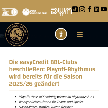
Barrierefreihei
Die easyCredit BBL-Clubs
beschließen: Playoff-Rhythmus
wird bereits für die Saison
2025/26 geändert
Playoffs (Best-of-5) künftig wieder im Rhythmus 2-2-1
Weniger Reiseaufwand für Teams und Spieler
Nachhaltiger, straffer, kürzer, flexibler