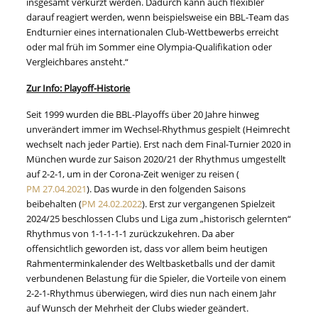
insgesamt verkürzt werden. Dadurch kann auch flexibler
darauf reagiert werden, wenn beispielsweise ein BBL-Team das
Endturnier eines internationalen Club-Wettbewerbs erreicht
oder mal früh im Sommer eine Olympia-Qualifikation oder
Vergleichbares ansteht.“
Zur Info: Playoff-Historie
Seit 1999 wurden die BBL-Playoffs über 20 Jahre hinweg
unverändert immer im Wechsel-Rhythmus gespielt (Heimrecht
wechselt nach jeder Partie). Erst nach dem Final-Turnier 2020 in
München wurde zur Saison 2020/21 der Rhythmus umgestellt
auf 2-2-1, um in der Corona-Zeit weniger zu reisen (
PM 27.04.2021
). Das wurde in den folgenden Saisons
beibehalten (
PM 24.02.2022
). Erst zur vergangenen Spielzeit
2024/25 beschlossen Clubs und Liga zum „historisch gelernten“
Rhythmus von 1-1-1-1-1 zurückzukehren. Da aber
offensichtlich geworden ist, dass vor allem beim heutigen
Rahmenterminkalender des Weltbasketballs und der damit
verbundenen Belastung für die Spieler, die Vorteile von einem
2-2-1-Rhythmus überwiegen, wird dies nun nach einem Jahr
auf Wunsch der Mehrheit der Clubs wieder geändert.