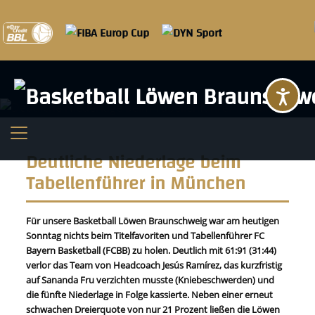
Ba
Deutliche Niederlage beim
Tabellenführer in München
Für unsere Basketball Löwen Braunschweig war am heutigen
Sonntag nichts beim Titelfavoriten und Tabellenführer FC
Bayern Basketball (FCBB) zu holen. Deutlich mit 61:91 (31:44)
verlor das Team von Headcoach Jesús Ramírez, das kurzfristig
auf Sananda Fru verzichten musste (Kniebeschwerden) und
die fünfte Niederlage in Folge kassierte. Neben einer erneut
schwachen Dreierquote von nur 21 Prozent ließen die Löwen