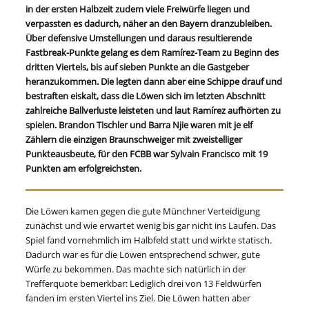
in der ersten Halbzeit zudem viele Freiwürfe liegen und
verpassten es dadurch, näher an den Bayern dranzubleiben.
Über defensive Umstellungen und daraus resultierende
Fastbreak-Punkte gelang es dem Ramírez-Team zu Beginn des
dritten Viertels, bis auf sieben Punkte an die Gastgeber
heranzukommen. Die legten dann aber eine Schippe drauf und
bestraften eiskalt, dass die Löwen sich im letzten Abschnitt
zahlreiche Ballverluste leisteten und laut Ramírez aufhörten zu
spielen. Brandon Tischler und Barra Njie waren mit je elf
Zählern die einzigen Braunschweiger mit zweistelliger
Punkteausbeute, für den FCBB war Sylvain Francisco mit 19
Punkten am erfolgreichsten.
Die Löwen kamen gegen die gute Münchner Verteidigung
zunächst und wie erwartet wenig bis gar nicht ins Laufen. Das
Spiel fand vornehmlich im Halbfeld statt und wirkte statisch.
Dadurch war es für die Löwen entsprechend schwer, gute
Würfe zu bekommen. Das machte sich natürlich in der
Trefferquote bemerkbar: Lediglich drei von 13 Feldwürfen
fanden im ersten Viertel ins Ziel. Die Löwen hatten aber