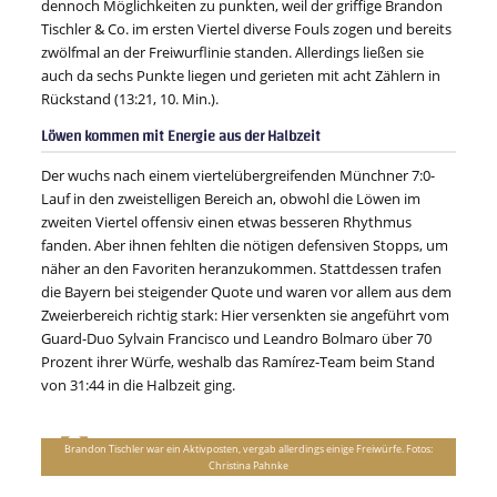
dennoch Möglichkeiten zu punkten, weil der griffige Brandon
Tischler & Co. im ersten Viertel diverse Fouls zogen und bereits
zwölfmal an der Freiwurflinie standen. Allerdings ließen sie
auch da sechs Punkte liegen und gerieten mit acht Zählern in
Rückstand (13:21, 10. Min.).
Löwen kommen mit Energie aus der Halbzeit
Der wuchs nach einem viertelübergreifenden Münchner 7:0-
Lauf in den zweistelligen Bereich an, obwohl die Löwen im
zweiten Viertel offensiv einen etwas besseren Rhythmus
fanden. Aber ihnen fehlten die nötigen defensiven Stopps, um
näher an den Favoriten heranzukommen. Stattdessen trafen
die Bayern bei steigender Quote und waren vor allem aus dem
Zweierbereich richtig stark: Hier versenkten sie angeführt vom
Guard-Duo Sylvain Francisco und Leandro Bolmaro über 70
Prozent ihrer Würfe, weshalb das Ramírez-Team beim Stand
von 31:44 in die Halbzeit ging.
Brandon Tischler war ein Aktivposten, vergab allerdings einige Freiwürfe. Fotos:
Christina Pahnke