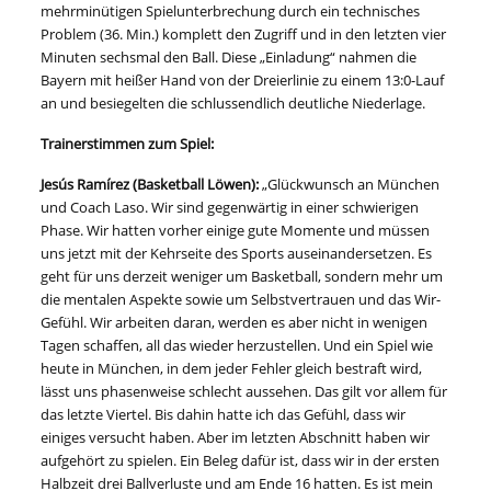
mehrminütigen Spielunterbrechung durch ein technisches
Problem (36. Min.) komplett den Zugriff und in den letzten vier
Minuten sechsmal den Ball. Diese „Einladung“ nahmen die
Bayern mit heißer Hand von der Dreierlinie zu einem 13:0-Lauf
an und besiegelten die schlussendlich deutliche Niederlage.
Trainerstimmen zum Spiel:
Jesús Ramírez (Basketball Löwen):
„Glückwunsch an München
und Coach Laso. Wir sind gegenwärtig in einer schwierigen
Phase. Wir hatten vorher einige gute Momente und müssen
uns jetzt mit der Kehrseite des Sports auseinandersetzen. Es
geht für uns derzeit weniger um Basketball, sondern mehr um
die mentalen Aspekte sowie um Selbstvertrauen und das Wir-
Gefühl. Wir arbeiten daran, werden es aber nicht in wenigen
Tagen schaffen, all das wieder herzustellen. Und ein Spiel wie
heute in München, in dem jeder Fehler gleich bestraft wird,
lässt uns phasenweise schlecht aussehen. Das gilt vor allem für
das letzte Viertel. Bis dahin hatte ich das Gefühl, dass wir
einiges versucht haben. Aber im letzten Abschnitt haben wir
aufgehört zu spielen. Ein Beleg dafür ist, dass wir in der ersten
Halbzeit drei Ballverluste und am Ende 16 hatten. Es ist mein