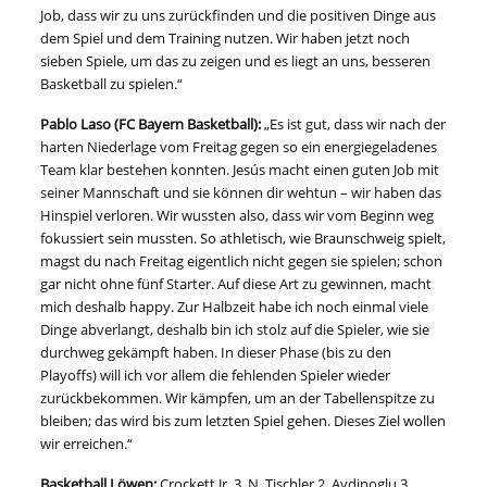
Job, dass wir zu uns zurückfinden und die positiven Dinge aus
dem Spiel und dem Training nutzen. Wir haben jetzt noch
sieben Spiele, um das zu zeigen und es liegt an uns, besseren
Basketball zu spielen.“
Pablo Laso (FC Bayern Basketball):
„Es ist gut, dass wir nach der
harten Niederlage vom Freitag gegen so ein energiegeladenes
Team klar bestehen konnten. Jesús macht einen guten Job mit
seiner Mannschaft und sie können dir wehtun – wir haben das
Hinspiel verloren. Wir wussten also, dass wir vom Beginn weg
fokussiert sein mussten. So athletisch, wie Braunschweig spielt,
magst du nach Freitag eigentlich nicht gegen sie spielen; schon
gar nicht ohne fünf Starter. Auf diese Art zu gewinnen, macht
mich deshalb happy. Zur Halbzeit habe ich noch einmal viele
Dinge abverlangt, deshalb bin ich stolz auf die Spieler, wie sie
durchweg gekämpft haben. In dieser Phase (bis zu den
Playoffs) will ich vor allem die fehlenden Spieler wieder
zurückbekommen. Wir kämpfen, um an der Tabellenspitze zu
bleiben; das wird bis zum letzten Spiel gehen. Dieses Ziel wollen
wir erreichen.“
Basketball Löwen:
Crockett Jr. 3, N. Tischler 2, Aydinoglu 3,