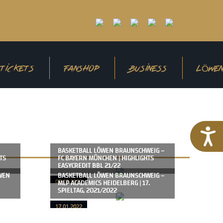
TICKETS
FANSHOP
BUSINESS
LÖWEN
BASKETBALL LÖWEN BRAUNSCHWEIG –
TS
FC BAYERN MÜNCHEN | HIGHLIGHTS
EASYCREDIT BBL 21/22
WEN
BASKETBALL LÖWEN BRAUNSCHWEIG –
MLP ACADEMICS HEIDELBERG | 17.
07.02.2022
SPIELTAG, 2021/2022
17.01.2022