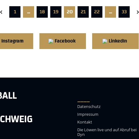
1
…
18
19
20
21
22
…
33
Instagram
Facebook
LinkedIn
BALL
____
Datenschutz
CHWEIG
Impressum
Kontakt
Die Löwen live und auf Abruf bei
Dyn