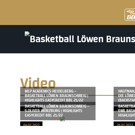
Video
MLP ACADEMICS HEIDELBERG –
HAUTNAH,
BASKETBALL LÖWEN BRAUNSCHWEIG |
DIE LÖWE
HIGHLIGHTS EASYCREDIT BBL 21/22
(BACKSTAG
BASKETBALL LÖWEN BRAUNSCHWEIG –
BASKETBA
S.OLIVER WÜRZBURG | HIGHLIGHTS
EWE BASK
14.03.2022
09.03.2022
EASYCREDIT BBL 21/22
HIGHLIGH
04.02.2022
26.01.2022