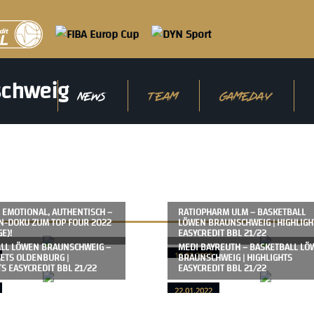
NEWS
TEAM
GAMEDAY
 EMOTIONAL, AUTHENTISCH –
RATIOPHARM ULM – BASKETBALL
N-DOKU ZUM TOP FOUR 2022
LÖWEN BRAUNSCHWEIG | HIGHLIGH
E)!
EASYCREDIT BBL 21/22
LL LÖWEN BRAUNSCHWEIG –
MEDI BAYREUTH – BASKETBALL LÖ
ETS OLDENBURG |
BRAUNSCHWEIG | HIGHLIGHTS
16.02.2022
TS EASYCREDIT BBL 21/22
EASYCREDIT BBL 21/22
22.01.2022