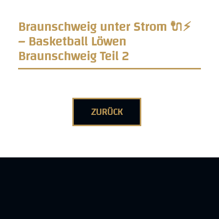
Braunschweig unter Strom 🔌⚡️
– Basketball Löwen
Braunschweig Teil 2
ZURÜCK