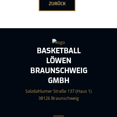
ZURÜCK
BASKETBALL
LÖWEN
BRAUNSCHWEIG
GMBH
Salzdahlumer Straße 137 (Haus 1)
38126 Braunschweig
____