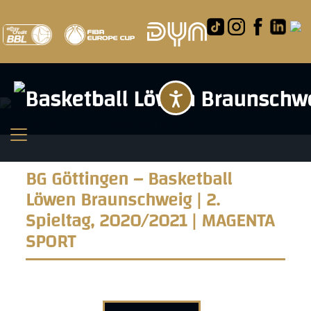
Barrierefreihei
BG Göttingen – Basketball
Löwen Braunschweig | 2.
Spieltag, 2020/2021 | MAGENTA
SPORT