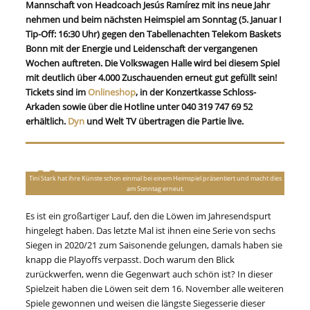
Mannschaft von Headcoach Jesús Ramírez mit ins neue Jahr
nehmen und beim nächsten Heimspiel am Sonntag (5. Januar I
Tip-Off: 16:30 Uhr) gegen den Tabellenachten Telekom Baskets
Bonn mit der Energie und Leidenschaft der vergangenen
Wochen auftreten. Die Volkswagen Halle wird bei diesem Spiel
mit deutlich über 4.000 Zuschauenden erneut gut gefüllt sein!
Tickets sind im
Onlineshop
, in der Konzertkasse Schloss-
Arkaden sowie über die Hotline unter 040 319 747 69 52
erhältlich.
Dyn
und Welt TV übertragen die Partie live.
Tini Stark hat ihre Künste schon einmal bei einem Heimspiel präsentiert und macht dies
am Sonntag erneut.
Es ist ein großartiger Lauf, den die Löwen im Jahresendspurt
hingelegt haben. Das letzte Mal ist ihnen eine Serie von sechs
Siegen in 2020/21 zum Saisonende gelungen, damals haben sie
knapp die Playoffs verpasst. Doch warum den Blick
zurückwerfen, wenn die Gegenwart auch schön ist? In dieser
Spielzeit haben die Löwen seit dem 16. November alle weiteren
Spiele gewonnen und weisen die längste Siegesserie dieser