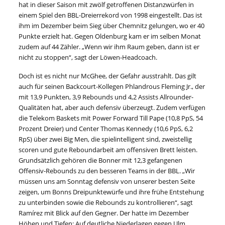
hat in dieser Saison mit zwölf getroffenen Distanzwürfen in
einem Spiel den BBL-Dreierrekord von 1998 eingestellt. Das ist
ihm im Dezember beim Sieg über Chemnitz gelungen, wo er 40
Punkte erzielt hat. Gegen Oldenburg kam er im selben Monat
zudem auf 44 Zähler. „Wenn wir ihm Raum geben, dann ist er
nicht zu stoppen“, sagt der Löwen-Headcoach.
Doch ist es nicht nur McGhee, der Gefahr ausstrahlt. Das gilt
auch für seinen Backcourt-Kollegen Phlandrous Fleming Jr., der
mit 13,9 Punkten, 3,9 Rebounds und 4,2 Assists Allrounder-
Qualitäten hat, aber auch defensiv überzeugt. Zudem verfügen
die Telekom Baskets mit Power Forward Till Pape (10,8 PpS, 54
Prozent Dreier) und Center Thomas Kennedy (10,6 PpS, 6,2
RpS) über zwei Big Men, die spielintelligent sind, zweistellig
scoren und gute Reboundarbeit am offensiven Brett leisten.
Grundsätzlich gehören die Bonner mit 12,3 gefangenen
Offensiv-Rebounds zu den besseren Teams in der BBL. „Wir
müssen uns am Sonntag defensiv von unserer besten Seite
zeigen, um Bonns Dreipunktewürfe und ihre frühe Entstehung
zu unterbinden sowie die Rebounds zu kontrollieren“, sagt
Ramírez mit Blick auf den Gegner. Der hatte im Dezember
Höhen und Tiefen: Auf deutliche Niederlagen gegen Ulm