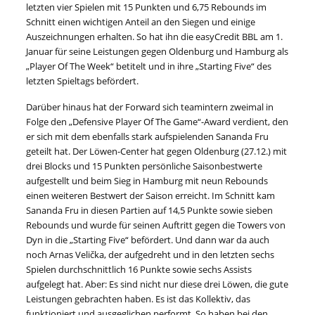
letzten vier Spielen mit 15 Punkten und 6,75 Rebounds im
Schnitt einen wichtigen Anteil an den Siegen und einige
Auszeichnungen erhalten. So hat ihn die easyCredit BBL am 1.
Januar für seine Leistungen gegen Oldenburg und Hamburg als
„Player Of The Week“ betitelt und in ihre „Starting Five“ des
letzten Spieltags befördert.
Darüber hinaus hat der Forward sich teamintern zweimal in
Folge den „Defensive Player Of The Game“-Award verdient, den
er sich mit dem ebenfalls stark aufspielenden Sananda Fru
geteilt hat. Der Löwen-Center hat gegen Oldenburg (27.12.) mit
drei Blocks und 15 Punkten persönliche Saisonbestwerte
aufgestellt und beim Sieg in Hamburg mit neun Rebounds
einen weiteren Bestwert der Saison erreicht. Im Schnitt kam
Sananda Fru in diesen Partien auf 14,5 Punkte sowie sieben
Rebounds und wurde für seinen Auftritt gegen die Towers von
Dyn in die „Starting Five“ befördert. Und dann war da auch
noch Arnas Velička, der aufgedreht und in den letzten sechs
Spielen durchschnittlich 16 Punkte sowie sechs Assists
aufgelegt hat. Aber: Es sind nicht nur diese drei Löwen, die gute
Leistungen gebrachten haben. Es ist das Kollektiv, das
funktioniert und ausgeglichen performt. So haben bei den