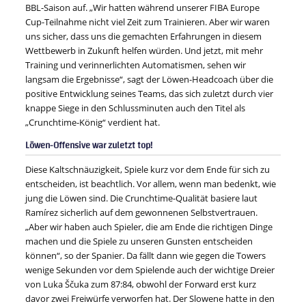
BBL-Saison auf. „Wir hatten während unserer FIBA Europe
Cup-Teilnahme nicht viel Zeit zum Trainieren. Aber wir waren
uns sicher, dass uns die gemachten Erfahrungen in diesem
Wettbewerb in Zukunft helfen würden. Und jetzt, mit mehr
Training und verinnerlichten Automatismen, sehen wir
langsam die Ergebnisse“, sagt der Löwen-Headcoach über die
positive Entwicklung seines Teams, das sich zuletzt durch vier
knappe Siege in den Schlussminuten auch den Titel als
„Crunchtime-König“ verdient hat.
Löwen-Offensive war zuletzt top!
Diese Kaltschnäuzigkeit, Spiele kurz vor dem Ende für sich zu
entscheiden, ist beachtlich. Vor allem, wenn man bedenkt, wie
jung die Löwen sind. Die Crunchtime-Qualität basiere laut
Ramírez sicherlich auf dem gewonnenen Selbstvertrauen.
„Aber wir haben auch Spieler, die am Ende die richtigen Dinge
machen und die Spiele zu unseren Gunsten entscheiden
können“, so der Spanier. Da fällt dann wie gegen die Towers
wenige Sekunden vor dem Spielende auch der wichtige Dreier
von Luka Ščuka zum 87:84, obwohl der Forward erst kurz
davor zwei Freiwürfe verworfen hat. Der Slowene hatte in den