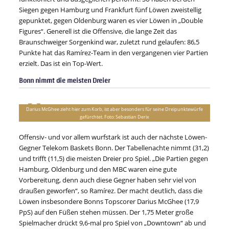
Siegen gegen Hamburg und Frankfurt fünf Löwen zweistellig
gepunktet, gegen Oldenburg waren es vier Löwen in „Double
Figures“. Generell ist die Offensive, die lange Zeit das
Braunschweiger Sorgenkind war, zuletzt rund gelaufen: 86,5
Punkte hat das Ramírez-Team in den vergangenen vier Partien
erzielt. Das ist ein Top-Wert.
Bonn nimmt die meisten Dreier
Darius McGhee zieht hier zum Korb, ist aber besonders für seine Dreipunktewürfe
gefürchtet. Foto: Sebastian Derix
Offensiv- und vor allem wurfstark ist auch der nächste Löwen-
Gegner Telekom Baskets Bonn. Der Tabellenachte nimmt (31,2)
und trifft (11,5) die meisten Dreier pro Spiel. „Die Partien gegen
Hamburg, Oldenburg und den MBC waren eine gute
Vorbereitung, denn auch diese Gegner haben sehr viel von
draußen geworfen“, so Ramírez. Der macht deutlich, dass die
Löwen insbesondere Bonns Topscorer Darius McGhee (17,9
PpS) auf den Füßen stehen müssen. Der 1,75 Meter große
Spielmacher drückt 9,6-mal pro Spiel von „Downtown“ ab und