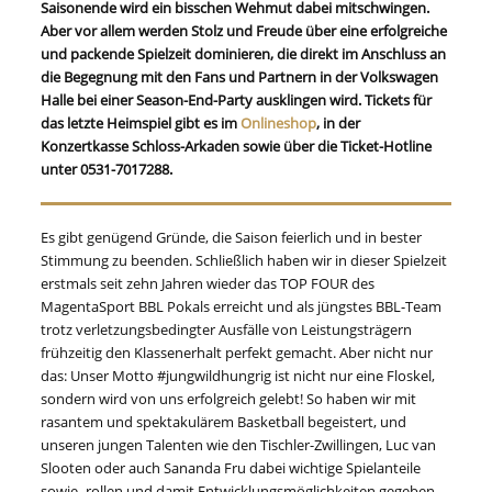
Saisonende wird ein bisschen Wehmut dabei mitschwingen.
Aber vor allem werden Stolz und Freude über eine erfolgreiche
und packende Spielzeit dominieren, die direkt im Anschluss an
die Begegnung mit den Fans und Partnern in der Volkswagen
Halle bei einer Season-End-Party ausklingen wird. Tickets für
das letzte Heimspiel gibt es im
Onlineshop
, in der
Konzertkasse Schloss-Arkaden sowie über die Ticket-Hotline
unter 0531-7017288.
Es gibt genügend Gründe, die Saison feierlich und in bester
Stimmung zu beenden. Schließlich haben wir in dieser Spielzeit
erstmals seit zehn Jahren wieder das TOP FOUR des
MagentaSport BBL Pokals erreicht und als jüngstes BBL-Team
trotz verletzungsbedingter Ausfälle von Leistungsträgern
frühzeitig den Klassenerhalt perfekt gemacht. Aber nicht nur
das: Unser Motto #jungwildhungrig ist nicht nur eine Floskel,
sondern wird von uns erfolgreich gelebt! So haben wir mit
rasantem und spektakulärem Basketball begeistert, und
unseren jungen Talenten wie den Tischler-Zwillingen, Luc van
Slooten oder auch Sananda Fru dabei wichtige Spielanteile
sowie -rollen und damit Entwicklungsmöglichkeiten gegeben.