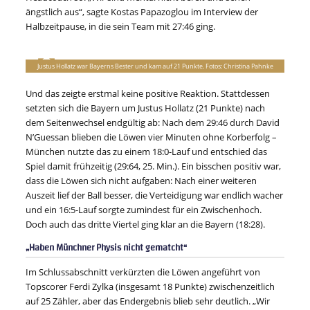
ängstlich aus“, sagte Kostas Papazoglou im Interview der
Halbzeitpause, in die sein Team mit 27:46 ging.
Justus Hollatz war Bayerns Bester und kam auf 21 Punkte. Fotos: Christina Pahnke
Und das zeigte erstmal keine positive Reaktion. Stattdessen
setzten sich die Bayern um Justus Hollatz (21 Punkte) nach
dem Seitenwechsel endgültig ab: Nach dem 29:46 durch David
N’Guessan blieben die Löwen vier Minuten ohne Korberfolg –
München nutzte das zu einem 18:0-Lauf und entschied das
Spiel damit frühzeitig (29:64, 25. Min.). Ein bisschen positiv war,
dass die Löwen sich nicht aufgaben: Nach einer weiteren
Auszeit lief der Ball besser, die Verteidigung war endlich wacher
und ein 16:5-Lauf sorgte zumindest für ein Zwischenhoch.
Doch auch das dritte Viertel ging klar an die Bayern (18:28).
„Haben Münchner Physis nicht gematcht“
Im Schlussabschnitt verkürzten die Löwen angeführt von
Topscorer Ferdi Zylka (insgesamt 18 Punkte) zwischenzeitlich
auf 25 Zähler, aber das Endergebnis blieb sehr deutlich. „Wir