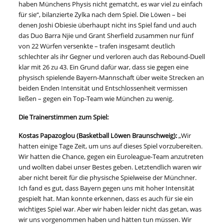
haben Münchens Physis nicht gematcht, es war viel zu einfach
für sie“, bilanzierte Zylka nach dem Spiel. Die Löwen – bei
denen Joshi Obiesie überhaupt nicht ins Spiel fand und auch
das Duo Barra Njie und Grant Sherfield zusammen nur fünf
von 22 Würfen versenkte – trafen insgesamt deutlich
schlechter als ihr Gegner und verloren auch das Rebound-Duell
klar mit 26 zu 43. Ein Grund dafür war, dass sie gegen eine
physisch spielende Bayern-Mannschaft über weite Strecken an
beiden Enden Intensität und Entschlossenheit vermissen
ließen – gegen ein Top-Team wie München zu wenig.
Die Trainerstimmen zum Spiel:
Kostas Papazoglou (Basketball Löwen Braunschweig):
„Wir
hatten einige Tage Zeit, um uns auf dieses Spiel vorzubereiten.
Wir hatten die Chance, gegen ein Euroleague-Team anzutreten
und wollten dabei unser Bestes geben. Letztendlich waren wir
aber nicht bereit für die physische Spielweise der Münchner.
Ich fand es gut, dass Bayern gegen uns mit hoher Intensität
gespielt hat. Man konnte erkennen, dass es auch für sie ein
wichtiges Spiel war. Aber wir haben leider nicht das getan, was
wir uns vorgenommen haben und hätten tun müssen. Wir