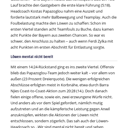
Lauf brachte den Gastgebern die erste klare Führung (5:18).
Headcoach Kostas Papazoglou nahm eine Auszeit und
forderte lautstark mehr Ballbewegung und Teamplay. Auch die
Foulbelastung machte den Löwen zu schaffen: Schon im
ersten Viertel standen acht Teamfouls zu Buche, dazu kamen
acht Punkte der Bayern aus zweiten Chancen. So war es
schwer, den Anschluss zu halten – auch wenn Ferdi Zylka mit
acht Punkten im ersten Abschnitt für Entlastung sorgte.
Löwen mental nicht bereit
Mit einem 14:24-Rückstand ging es ins zweite Viertel. Offensiv
blieb das Papazoglou-Team jedoch weiter kalt – vor allem von
außen (23 Prozent Dreierquote). Die wenigen erfolgreichen
Abschlüsse erfolgten meist in Korbnähe, etwa durch Barra
Njies Coast-to-Coast-Aktion zum 20:28 (14.). Doch danach
fielen einige offene, sowie ein, zwei erzwungene Würfe nicht.
Und anders als vor dem Spiel gefordert, nämlich mutig
aufzutreten und an die kämpferische Leistung gegen Anwil
anzuknüpfen, wirkten die Aktionen der Löwen nicht
entschlossen, sondern zögerlich. Das sah auch der Löwen-
Headcoach so. „Wir sind mental nicht bereit und sehen