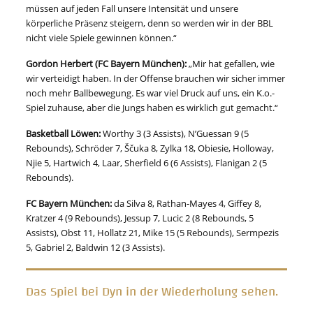
müssen auf jeden Fall unsere Intensität und unsere
körperliche Präsenz steigern, denn so werden wir in der BBL
nicht viele Spiele gewinnen können.“
Gordon Herbert (
FC Bayern München):
„Mir hat gefallen, wie
wir verteidigt haben. In der Offense brauchen wir sicher immer
noch mehr Ballbewegung. Es war viel Druck auf uns, ein K.o.-
Spiel zuhause, aber die Jungs haben es wirklich gut gemacht.“
Basketball Löwen:
Worthy 3 (3 Assists), N’Guessan 9 (5
Rebounds), Schröder 7, Ščuka 8, Zylka 18, Obiesie, Holloway,
Njie 5, Hartwich 4, Laar, Sherfield 6 (6 Assists), Flanigan 2 (5
Rebounds).
FC Bayern München
:
da Silva 8, Rathan-Mayes 4, Giffey 8,
Kratzer 4 (9 Rebounds), Jessup 7, Lucic 2 (8 Rebounds, 5
Assists), Obst 11, Hollatz 21, Mike 15 (5 Rebounds), Sermpezis
5, Gabriel 2, Baldwin 12 (3 Assists).
Das Spiel bei Dyn in der Wiederholung sehen.