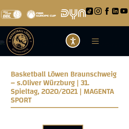
Barrierefreihei
Basketball Löwen Braunschweig
– s.Oliver Würzburg | 31.
Spieltag, 2020/2021 | MAGENTA
SPORT