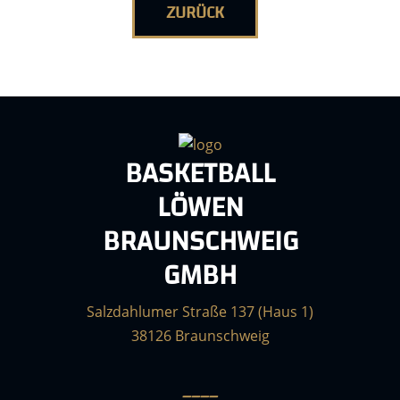
ZURÜCK
BASKETBALL
LÖWEN
BRAUNSCHWEIG
GMBH
Salzdahlumer Straße 137 (Haus 1)
38126 Braunschweig
____