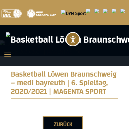
Barrierefreihei
Basketball Löwen Braunschweig
– medi bayreuth | 6. Spieltag,
2020/2021 | MAGENTA SPORT
ZURÜCK