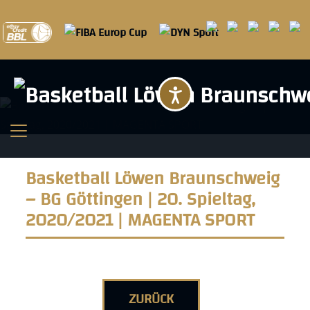
Barrierefreihei
Basketball Löwen Braunschweig
– BG Göttingen | 20. Spieltag,
2020/2021 | MAGENTA SPORT
ZURÜCK