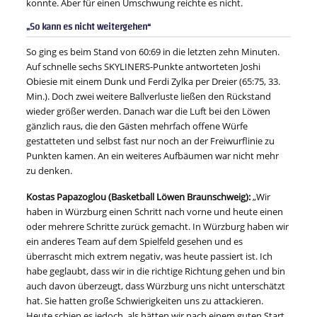
konnte. Aber für einen Umschwung reichte es nicht.
„So kann es nicht weitergehen“
So ging es beim Stand von 60:69 in die letzten zehn Minuten.
Auf schnelle sechs SKYLINERS-Punkte antworteten Joshi
Obiesie mit einem Dunk und Ferdi Zylka per Dreier (65:75, 33.
Min.). Doch zwei weitere Ballverluste ließen den Rückstand
wieder größer werden. Danach war die Luft bei den Löwen
gänzlich raus, die den Gästen mehrfach offene Würfe
gestatteten und selbst fast nur noch an der Freiwurflinie zu
Punkten kamen. An ein weiteres Aufbäumen war nicht mehr
zu denken.
Kostas Papazoglou (Basketball Löwen Braunschweig):
„Wir
haben in Würzburg einen Schritt nach vorne und heute einen
oder mehrere Schritte zurück gemacht. In Würzburg haben wir
ein anderes Team auf dem Spielfeld gesehen und es
überrascht mich extrem negativ, was heute passiert ist. Ich
habe geglaubt, dass wir in die richtige Richtung gehen und bin
auch davon überzeugt, dass Würzburg uns nicht unterschätzt
hat. Sie hatten große Schwierigkeiten uns zu attackieren.
Heute schien es jedoch, als hätten wir nach einem guten Start