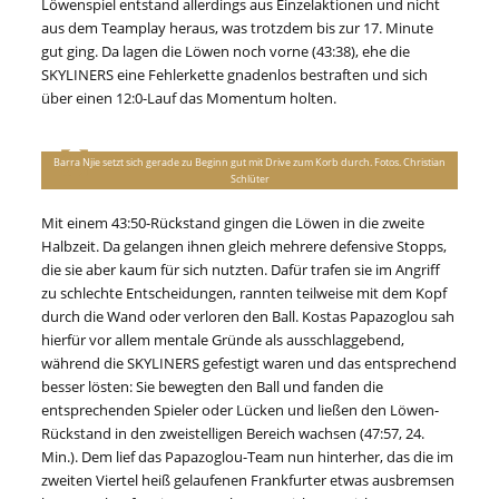
Löwenspiel entstand allerdings aus Einzelaktionen und nicht
aus dem Teamplay heraus, was trotzdem bis zur 17. Minute
gut ging. Da lagen die Löwen noch vorne (43:38), ehe die
SKYLINERS eine Fehlerkette gnadenlos bestraften und sich
über einen 12:0-Lauf das Momentum holten.
Barra Njie setzt sich gerade zu Beginn gut mit Drive zum Korb durch. Fotos. Christian
Schlüter
Mit einem 43:50-Rückstand gingen die Löwen in die zweite
Halbzeit. Da gelangen ihnen gleich mehrere defensive Stopps,
die sie aber kaum für sich nutzten. Dafür trafen sie im Angriff
zu schlechte Entscheidungen, rannten teilweise mit dem Kopf
durch die Wand oder verloren den Ball. Kostas Papazoglou sah
hierfür vor allem mentale Gründe als ausschlaggebend,
während die SKYLINERS gefestigt waren und das entsprechend
besser lösten: Sie bewegten den Ball und fanden die
entsprechenden Spieler oder Lücken und ließen den Löwen-
Rückstand in den zweistelligen Bereich wachsen (47:57, 24.
Min.). Dem lief das Papazoglou-Team nun hinterher, das die im
zweiten Viertel heiß gelaufenen Frankfurter etwas ausbremsen