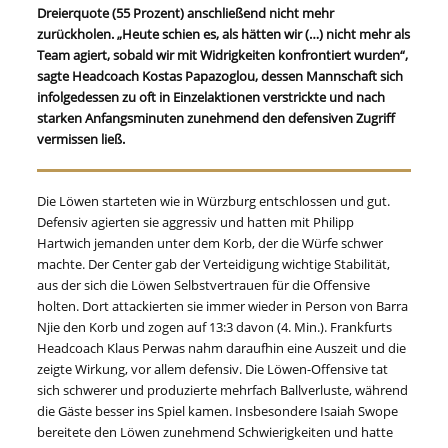
Dreierquote (55 Prozent) anschließend nicht mehr
zurückholen. „Heute schien es, als hätten wir (…) nicht mehr als
Team agiert, sobald wir mit Widrigkeiten konfrontiert wurden“,
sagte Headcoach Kostas Papazoglou, dessen Mannschaft sich
infolgedessen zu oft in Einzelaktionen verstrickte und nach
starken Anfangsminuten zunehmend den defensiven Zugriff
vermissen ließ.
Die Löwen starteten wie in Würzburg entschlossen und gut.
Defensiv agierten sie aggressiv und hatten mit Philipp
Hartwich jemanden unter dem Korb, der die Würfe schwer
machte. Der Center gab der Verteidigung wichtige Stabilität,
aus der sich die Löwen Selbstvertrauen für die Offensive
holten. Dort attackierten sie immer wieder in Person von Barra
Njie den Korb und zogen auf 13:3 davon (4. Min.). Frankfurts
Headcoach Klaus Perwas nahm daraufhin eine Auszeit und die
zeigte Wirkung, vor allem defensiv. Die Löwen-Offensive tat
sich schwerer und produzierte mehrfach Ballverluste, während
die Gäste besser ins Spiel kamen. Insbesondere Isaiah Swope
bereitete den Löwen zunehmend Schwierigkeiten und hatte