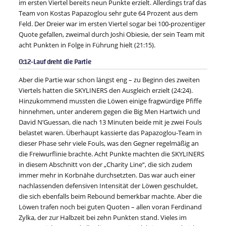
im ersten Viertel bereits neun Punkte erzielt. Allerdings traf das
Team von Kostas Papazoglou sehr gute 64 Prozent aus dem
Feld. Der Dreier war im ersten Viertel sogar bei 100-prozentiger
Quote gefallen, zweimal durch Joshi Obiesie, der sein Team mit
acht Punkten in Folge in Führung hielt (21:15).
0:12-Lauf dreht die Partie
Aber die Partie war schon längst eng – zu Beginn des zweiten
Viertels hatten die SKYLINERS den Ausgleich erzielt (24:24).
Hinzukommend mussten die Löwen einige fragwürdige Pfiffe
hinnehmen, unter anderem gegen die Big Men Hartwich und
David N’Guessan, die nach 13 Minuten beide mit je zwei Fouls
belastet waren. Überhaupt kassierte das Papazoglou-Team in
dieser Phase sehr viele Fouls, was den Gegner regelmäßig an
die Freiwurflinie brachte. Acht Punkte machten die SKYLINERS
in diesem Abschnitt von der „Charity Line“, die sich zudem
immer mehr in Korbnähe durchsetzten. Das war auch einer
nachlassenden defensiven Intensität der Löwen geschuldet,
die sich ebenfalls beim Rebound bemerkbar machte. Aber die
Löwen trafen noch bei guten Quoten – allen voran Ferdinand
Zylka, der zur Halbzeit bei zehn Punkten stand. Vieles im