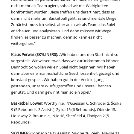
nicht mehr als Team agiert, sobald wir mit Widrigkeiten
konfrontiert wurden. Diese treffen uns derart hart, dass es
dann nicht mehr um Basketball geht. Es sind mentale Dinge.
Zunächst muss ich selbst, aber auch wir als Team, das Spiel
anschauen und analysieren. Und dann müssen wir Wege
finden, es besser zu machen, denn so kann es nicht
weitergehen.“
Klaus Perwas (SKYLINERS)
:
„Wir haben uns den Start nicht so
vorgestellt. Wir wissen zwar, dass wir zurückkommen können.
Dennoch: So wollen wir ein Spiel nicht beginnen. Wir haben
dann aber eine mannschaftliche Geschlossenheit gezeigt und
konstant gespielt. Wir haben gut in der Verteidigung
gestanden, unsere Würfe getroffen und unsere Chancen
genutzt. Und dann gewinnt man so ein Spiel.“
Basketball Löwen:
Worthy n.e., N’Guessan 6, Schröder 2, Ščuka
9 (5 Rebounds, 3 Assists), Zylka 15 (6 Rebounds), Obiesie 15,
Holloway 2, Braun n.e., Njie 18, Sherfield 4, Flanigan 2 (5
Rebounds).
SKYLINERS
:
Johnson 16 (3 Assists), Swope 26, Zeeb, Alleyne 11,