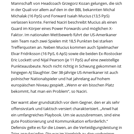
Mannschaft von Headcoach Grzegorz Kozan gelungen, die sich
in der Quali vor allem auf den in der BBL bekannten Michal
Michalak (16 PpS) und Forward Isaiah Mucius (13,5 PpS)
verlassen konnte. Ferried Naciri beschreibt Mucius als einen
Guard im Körper eines Power Forwards und möglichen X-
Faktor. Im nationalen Wettbewerb führt der US-Amerikaner
sein Team nach zwei Spielen mit 18,5 Punkten bei starken
Trefferquoten an. Neben Mucius kommen auch Spielmacher
Elvar Fridriksson (16 PpS, 6 ApS) sowie die beiden Ex-Rostocker
Eric Lockett und Nijal Pearson (je 11 PpS) auf eine zweistellige
Punkteausbeute. Noch nicht richtig in Schwung gekommen ist
hingegen AJ Slaughter. Der 38-jährige US-Amerikaner ist auch
polnischer Nationalspieler und hat jahrelang auf hohem
europäischen Niveau gespielt. „Wenn er ein bisschen Platz
bekommt, hat man ein Problem“, so Naciri.
Der warnt aber grundsätzlich vor dem Gegner, den er als sehr
offensivstark und taktisch versiert charakterisiert. „Anwil hat
ein umfangreiches Playbook. Um sie auszubremsen, sind eine
gute Positionierung und Kommunikation erforderlich.“
Defensiv gelte es für die Löwen, an die Verteidigungsleistung in
Trier anzuknüpfen. Die war im Vergleich zu den vorherigen