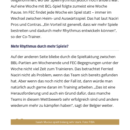
teilgenommen, wo der Spielrhythmus jedoch noch anders war.
Auf eine Woche mit BCL-Spiel folgte zumeist eine Woche
Pause. Im FEC findet jede Woche ein Spiel statt – immer im
Wechsel zwischen Heim- und Auswärtsspiel. Das hat laut Naciri
Pros und Contras. „Ein Vorteil ist generell, dass wir mehr Spiele
bestreiten und dadurch mehr Rhythmus entwickeln können“,
so der Co-Trainer.
Mehr Rhythmus durch mehr Spiele?
Auf der anderen Seite bliebe durch die Spieltaktung zwischen
BBL-Partien am Wochenende und FEC-Begegnungen unter der
Woche nicht viel Zeit zum Trainieren. Das betrachtet Ferried
Naciri nicht als Problem, wenn das Team sich bereits gefunden
hat. Aber wenn das noch nicht der Fall ist, dann würde man
natürlich auch gerne daran im Training arbeiten. „Das ist eine
Herausforderung und auch ein Grund dafür, dass manche
Teams in diesem Wettbewerb sehr erfolgreich sind und andere
wiederum mehr zu kämpfen haben“, sagt der Belgier weiter.
Isaiah Mucius spielt bislang sehr stark. Foto: FIBA