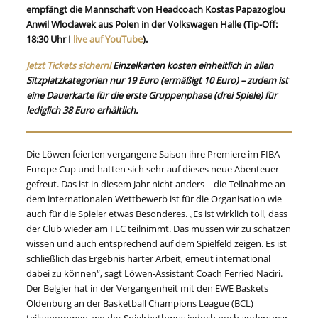
empfängt die Mannschaft von Headcoach Kostas Papazoglou
Anwil Wloclawek aus Polen in der Volkswagen Halle (Tip-Off:
18:30 Uhr I
live auf YouTube
).
Jetzt Tickets sichern!
Einzelkarten kosten einheitlich in allen
Sitzplatzkategorien nur 19 Euro (ermäßigt 10 Euro) – zudem ist
eine Dauerkarte für die erste Gruppenphase (drei Spiele) für
lediglich 38 Euro erhältlich.
Die Löwen feierten vergangene Saison ihre Premiere im FIBA
Europe Cup und hatten sich sehr auf dieses neue Abenteuer
gefreut. Das ist in diesem Jahr nicht anders – die Teilnahme an
dem internationalen Wettbewerb ist für die Organisation wie
auch für die Spieler etwas Besonderes. „Es ist wirklich toll, dass
der Club wieder am FEC teilnimmt. Das müssen wir zu schätzen
wissen und auch entsprechend auf dem Spielfeld zeigen. Es ist
schließlich das Ergebnis harter Arbeit, erneut international
dabei zu können“, sagt Löwen-Assistant Coach Ferried Naciri.
Der Belgier hat in der Vergangenheit mit den EWE Baskets
Oldenburg an der Basketball Champions League (BCL)