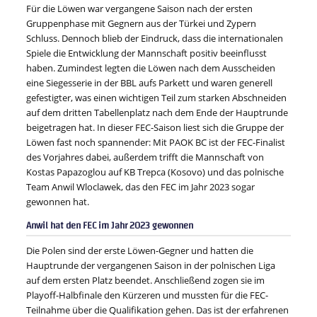
Für die Löwen war vergangene Saison nach der ersten
Gruppenphase mit Gegnern aus der Türkei und Zypern
Schluss. Dennoch blieb der Eindruck, dass die internationalen
Spiele die Entwicklung der Mannschaft positiv beeinflusst
haben. Zumindest legten die Löwen nach dem Ausscheiden
eine Siegesserie in der BBL aufs Parkett und waren generell
gefestigter, was einen wichtigen Teil zum starken Abschneiden
auf dem dritten Tabellenplatz nach dem Ende der Hauptrunde
beigetragen hat. In dieser FEC-Saison liest sich die Gruppe der
Löwen fast noch spannender: Mit PAOK BC ist der FEC-Finalist
des Vorjahres dabei, außerdem trifft die Mannschaft von
Kostas Papazoglou auf KB Trepca (Kosovo) und das polnische
Team Anwil Wloclawek, das den FEC im Jahr 2023 sogar
gewonnen hat.
Anwil hat den FEC im Jahr 2023 gewonnen
Die Polen sind der erste Löwen-Gegner und hatten die
Hauptrunde der vergangenen Saison in der polnischen Liga
auf dem ersten Platz beendet. Anschließend zogen sie im
Playoff-Halbfinale den Kürzeren und mussten für die FEC-
Teilnahme über die Qualifikation gehen. Das ist der erfahrenen