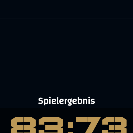
Spielergebnis
83:73