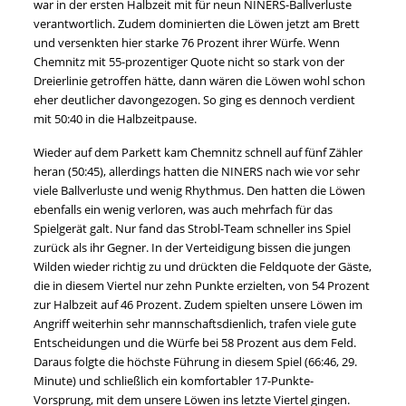
war in der ersten Halbzeit mit für neun NINERS-Ballverluste
verantwortlich. Zudem dominierten die Löwen jetzt am Brett
und versenkten hier starke 76 Prozent ihrer Würfe. Wenn
Chemnitz mit 55-prozentiger Quote nicht so stark von der
Dreierlinie getroffen hätte, dann wären die Löwen wohl schon
eher deutlicher davongezogen. So ging es dennoch verdient
mit 50:40 in die Halbzeitpause.
Wieder auf dem Parkett kam Chemnitz schnell auf fünf Zähler
heran (50:45), allerdings hatten die NINERS nach wie vor sehr
viele Ballverluste und wenig Rhythmus. Den hatten die Löwen
ebenfalls ein wenig verloren, was auch mehrfach für das
Spielgerät galt. Nur fand das Strobl-Team schneller ins Spiel
zurück als ihr Gegner. In der Verteidigung bissen die jungen
Wilden wieder richtig zu und drückten die Feldquote der Gäste,
die in diesem Viertel nur zehn Punkte erzielten, von 54 Prozent
zur Halbzeit auf 46 Prozent. Zudem spielten unsere Löwen im
Angriff weiterhin sehr mannschaftsdienlich, trafen viele gute
Entscheidungen und die Würfe bei 58 Prozent aus dem Feld.
Daraus folgte die höchste Führung in diesem Spiel (66:46, 29.
Minute) und schließlich ein komfortabler 17-Punkte-
Vorsprung, mit dem unsere Löwen ins letzte Viertel gingen.