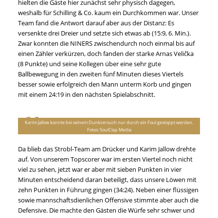
hielten die Gäste hier zunächst sehr physisch dagegen,
weshalb für Schilling & Co. kaum ein Durchkommen war. Unser
Team fand die Antwort darauf aber aus der Distanz: Es
versenkte drei Dreier und setzte sich etwas ab (15:9, 6. Min.).
Zwar konnten die NINERS zwischendurch noch einmal bis auf
einen Zähler verkürzen, doch fanden der starke Arnas Velička
(8 Punkte) und seine Kollegen über eine sehr gute
Ballbewegung in den zweiten fünf Minuten dieses Viertels
besser sowie erfolgreich den Mann unterm Korb und gingen
mit einem 24:19 in den nächsten Spielabschnitt.
Karim Jallow konnte bei seinem Dunkversuch nur durch ein Foul gestoppt werden.
Fotos: SoulClap Media
Da blieb das Strobl-Team am Drücker und Karim Jallow drehte
auf. Von unserem Topscorer war im ersten Viertel noch nicht
viel zu sehen, jetzt war er aber mit sieben Punkten in vier
Minuten entscheidend daran beteiligt, dass unsere Löwen mit
zehn Punkten in Führung gingen (34:24). Neben einer flüssigen
sowie mannschaftsdienlichen Offensive stimmte aber auch die
Defensive. Die machte den Gästen die Würfe sehr schwer und