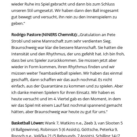
wieder Ruhe ins Spiel gebracht und dann bis zum Schluss
unseren Stil umgesetzt. Wir haben dann den Ball insgesamt
gut bewegt und versucht, ihn rein zu den Innenspielern zu
geben.“
Rodrigo Pastore (NINERS Chemnitz):
„Gratulation an Pete
Strobl und seine Mannschaft zum sehr verdienten Sieg.
Braunschweig war klar die bessere Mannschaft. Sie hatten die
Intensität und den Rhythmus, der uns gefehlt hat. Ich bin froh,
dass bei uns Spieler zurückkommen. Sie müssen jetzt aber
wieder in Form kommen, ihren Rhythmus finden und wir
müssen weiter Teambasketball spielen. Wir haben das einmal
geschafft, dann schaffen wir das auch nochmal. Es nicht
einfach, aus der Quarantäne zu kommen und zu spielen. Aber
ich danke meinen Spielern für ihren Einsatz. Wir haben es
heute versucht und im 4. Viertel gab es den Moment, in dem
wir das Spiel mit einem Lauf fast nochmal spannend gemacht
hätten, aber Braunschweig war heute zu gut für uns.“
Basketball Löwen:
Wank 7, Watkins n.e., Zeeb 3, van Slooten 5
(4 Ballgewinne), Robinson 5 (6 Assists), Göttsche, Peterka 9,
Roosch n.e., Velička 21 (5 Rebounds, 7 Assists), Schilling 14 (7