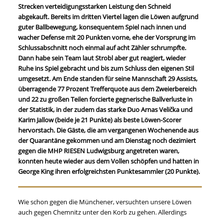
Strecken verteidigungsstarken Leistung den Schneid
abgekauft. Bereits im dritten Viertel lagen die Löwen aufgrund
guter Ballbewegung, konsequentem Spiel nach innen und
wacher Defense mit 20 Punkten vorne, ehe der Vorsprung im
Schlussabschnitt noch einmal auf acht Zähler schrumpfte.
Dann habe sein Team laut Strobl aber gut reagiert, wieder
Ruhe ins Spiel gebracht und bis zum Schluss den eigenen Stil
umgesetzt. Am Ende standen für seine Mannschaft 29 Assists,
überragende 77 Prozent Trefferquote aus dem Zweierbereich
und 22 zu großen Teilen forcierte gegnerische Ballverluste in
der Statistik, in der zudem das starke Duo Arnas Velička und
Karim Jallow (beide je 21 Punkte) als beste Löwen-Scorer
hervorstach. Die Gäste, die am vergangenen Wochenende aus
der Quarantäne gekommen und am Dienstag noch dezimiert
gegen die MHP RIESEN Ludwigsburg angetreten waren,
konnten heute wieder aus dem Vollen schöpfen und hatten in
George King ihren erfolgreichsten Punktesammler (20 Punkte).
Wie schon gegen die Münchener, versuchten unsere Löwen
auch gegen Chemnitz unter den Korb zu gehen. Allerdings