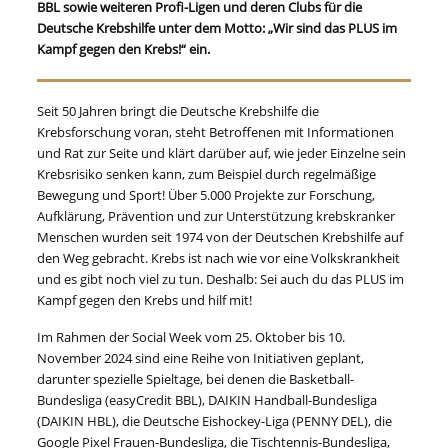
BBL sowie weiteren Profi-Ligen und deren Clubs für die
Deutsche Krebshilfe unter dem Motto: „Wir sind das PLUS im
Kampf gegen den Krebs!“ ein.
Seit 50 Jahren bringt die Deutsche Krebshilfe die
Krebsforschung voran, steht Betroffenen mit Informationen
und Rat zur Seite und klärt darüber auf, wie jeder Einzelne sein
Krebsrisiko senken kann, zum Beispiel durch regelmäßige
Bewegung und Sport! Über 5.000 Projekte zur Forschung,
Aufklärung, Prävention und zur Unterstützung krebskranker
Menschen wurden seit 1974 von der Deutschen Krebshilfe auf
den Weg gebracht. Krebs ist nach wie vor eine Volkskrankheit
und es gibt noch viel zu tun. Deshalb: Sei auch du das PLUS im
Kampf gegen den Krebs und hilf mit!
Im Rahmen der Social Week vom 25. Oktober bis 10.
November 2024 sind eine Reihe von Initiativen geplant,
darunter spezielle Spieltage, bei denen die Basketball-
Bundesliga (easyCredit BBL), DAIKIN Handball-Bundesliga
(DAIKIN HBL), die Deutsche Eishockey-Liga (PENNY DEL), die
Google Pixel Frauen-Bundesliga, die Tischtennis-Bundesliga,