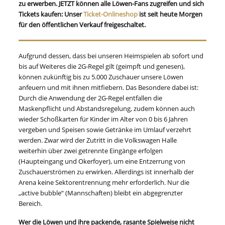
zu erwerben. JETZT können alle Löwen-Fans zugreifen und sich
Tickets kaufen: Unser
Ticket-Onlineshop
ist seit heute Morgen
für den öffentlichen Verkauf freigeschaltet.
Aufgrund dessen, dass bei unseren Heimspielen ab sofort und
bis auf Weiteres die 2G-Regel gilt (geimpft und genesen),
können zukünftig bis zu 5.000 Zuschauer unsere Löwen
anfeuern und mit ihnen mitfiebern. Das Besondere dabei ist:
Durch die Anwendung der 2G-Regel entfallen die
Maskenpflicht und Abstandsregelung, zudem können auch
wieder Schoßkarten für Kinder im Alter von 0 bis 6 Jahren
vergeben und Speisen sowie Getränke im Umlauf verzehrt
werden. Zwar wird der Zutritt in die Volkswagen Halle
weiterhin über zwei getrennte Eingänge erfolgen
(Haupteingang und Okerfoyer), um eine Entzerrung von
Zuschauerströmen zu erwirken. Allerdings ist innerhalb der
Arena keine Sektorentrennung mehr erforderlich. Nur die
„active bubble“ (Mannschaften) bleibt ein abgegrenzter
Bereich.
Wer die Löwen und ihre packende, rasante Spielweise nicht