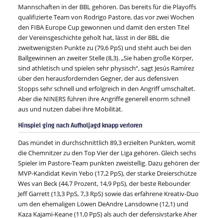
Mannschaften in der BBL gehören. Das bereits für die Playoffs
qualifizierte Team von Rodrigo Pastore, das vor zwei Wochen
den FIBA Europe Cup gewonnen und damit den ersten Titel
der Vereinsgeschichte geholt hat, lässt in der BBL die
zweitwenigsten Punkte zu (79,6 PpS) und steht auch bei den
Ballgewinnen an zweiter Stelle (8,3). „Sie haben große Körper,
sind athletisch und spielen sehr physisch“, sagt Jesús Ramírez
über den herausfordernden Gegner, der aus defensiven
Stopps sehr schnell und erfolgreich in den Angriff umschaltet.
Aber die NINERS führen ihre Angriffe generell enorm schnell
aus und nutzen dabei ihre Mobilität.
Hinspiel ging nach Aufholjagd knapp verloren
Das mündet in durchschnittlich 89,3 erzielten Punkten, womit
die Chemnitzer zu den Top Vier der Liga gehören. Gleich sechs
Spieler im Pastore-Team punkten zweistellig. Dazu gehören der
MVP-Kandidat Kevin Yebo (17,2 PpS), der starke Dreierschütze
Wes van Beck (44,7 Prozent, 14,9 PpS), der beste Rebounder
Jeff Garrett (13,3 PpS, 7,3 RpS) sowie das erfahrene Kreativ-Duo
um den ehemaligen Löwen DeAndre Lansdowne (12,1) und
Kaza Kajami-Keane (11,0 PpS) als auch der defensivstarke Aher