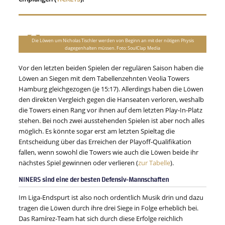
Die Löwen um Nicholas Tischler werden von Beginn an mit der nötigen Physis
dagegenhalten müssen. Foto: SoulClap Media
Vor den letzten beiden Spielen der regulären Saison haben die
Löwen an Siegen mit dem Tabellenzehnten Veolia Towers
Hamburg gleichgezogen (je 15:17). Allerdings haben die Löwen
den direkten Vergleich gegen die Hanseaten verloren, weshalb
die Towers einen Rang vor ihnen auf dem letzten Play-In-Platz
stehen. Bei noch zwei ausstehenden Spielen ist aber noch alles
möglich. Es könnte sogar erst am letzten Spieltag die
Entscheidung über das Erreichen der Playoff-Qualifikation
fallen, wenn sowohl die Towers wie auch die Löwen beide ihr
nächstes Spiel gewinnen oder verlieren (
zur Tabelle
).
NINERS sind eine der besten Defensiv-Mannschaften
Im Liga-Endspurt ist also noch ordentlich Musik drin und dazu
tragen die Löwen durch ihre drei Siege in Folge erheblich bei.
Das Ramírez-Team hat sich durch diese Erfolge reichlich