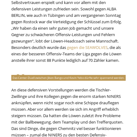
Selbstvertrauen erspielt und kann vor allem mit den
defensiven Leistungen zufrieden sein. Sowohl gegen ALBA
BERLIN, wie auch in Tübingen und am vergangenen Sonntag
gegen Rostock war die Verteidigung der Schlüssel zum Erfolg.
„Wir haben da einen sehr guten Job gemacht und unsere
Gegner zu schwächeren Offensiv-Leistungen und Fehlern
gezwungen“, lobt der Löwen-Headcoach seine Mannschaft.
Besonders deutlich wurde das
gegen die SEAWOLVES
, die als
eines der besseren Offensiv-Teams der Liga gegen die Löwen
anstelle ihrer sonst 88 Punkte lediglich auf 70 Zähler kamen.
Das Center-Duell zwischen Jilson Bango und Kevin Yebo dürfte sehr spannend werden.
An diese defensiven Vorstellungen werden die Tischler-
Zwillinge und ihre Kollegen gegen die enorm starken NINERS
anknüpfen, wenn nicht sogar noch eine Schippe drauflegen
müssen. Aber vor allem werden sie sich im Angriff erheblich
steigern müssen. Da hatten die Löwen zuletzt ihre Probleme
mit der Ballbewegung, dem Teamplay und den Trefferquoten.
Das sind Dinge, die gegen Chemnitz viel besser funktionieren
müssen – zumal die NINERS zu den besten Defensiv-