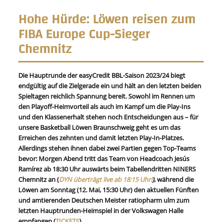
Hohe Hürde: Löwen reisen zum
FIBA Europe Cup-Sieger
Chemnitz
Die Hauptrunde der easyCredit BBL-Saison 2023/24 biegt
endgültig auf die Zielgerade ein und hält an den letzten beiden
Spieltagen reichlich Spannung bereit. Sowohl im Rennen um
den Playoff-Heimvorteil als auch im Kampf um die Play-Ins
und den Klassenerhalt stehen noch Entscheidungen aus – für
unsere Basketball Löwen Braunschweig geht es um das
Erreichen des zehnten und damit letzten Play-In-Platzes.
Allerdings stehen ihnen dabei zwei Partien gegen Top-Teams
bevor: Morgen Abend tritt das Team von Headcoach Jesús
Ramírez ab 18:30 Uhr auswärts beim Tabellendritten NINERS
Chemnitz an (
DYN überträgt live ab 18:15 Uhr!
)
, während die
Löwen am Sonntag (12. Mai, 15:30 Uhr) den aktuellen Fünften
und amtierenden Deutschen Meister ratiopharm ulm zum
letzten Hauptrunden-Heimspiel in der Volkswagen Halle
empfangen (
TICKETS
).