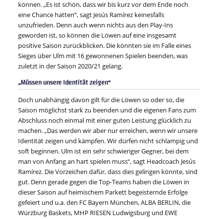
können. „Es ist schön, dass wir bis kurz vor dem Ende noch
eine Chance hatten“, sagt Jesús Ramírez keinesfalls
unzufrieden. Denn auch wenn nichts aus den Play-Ins
geworden ist, so können die Löwen auf eine insgesamt
positive Saison zurückblicken. Die könnten sie im Falle eines
Sieges über Ulm mit 16 gewonnenen Spielen beenden, was
zuletzt in der Saison 2020/21 gelang.
„Müssen unsere Identität zeigen“
Doch unabhängig davon gilt für die Löwen so oder so, die
Saison möglichst stark zu beenden und die eigenen Fans zum
Abschluss noch einmal mit einer guten Leistung glücklich zu
machen. „Das werden wir aber nur erreichen, wenn wir unsere
Identität zeigen und kämpfen. Wir dürfen nicht schlampig und
soft beginnen. Ulm ist ein sehr schwieriger Gegner, bei dem
man von Anfang an hart spielen muss“, sagt Headcoach Jesús
Ramírez. Die Vorzeichen dafür, dass dies gelingen könnte, sind
gut. Denn gerade gegen die Top-Teams haben die Löwen in
dieser Saison auf heimischem Parkett begeisternde Erfolge
gefeiert und u.a. den FC Bayern München, ALBA BERLIN, die
Würzburg Baskets, MHP RIESEN Ludwigsburg und EWE