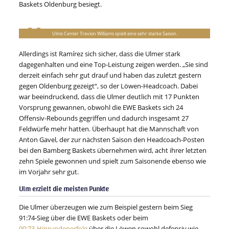
Baskets Oldenburg besiegt.
Ulms Center Trevion Williams spielt eine sehr starke Saison.
Allerdings ist Ramírez sich sicher, dass die Ulmer stark
dagegenhalten und eine Top-Leistung zeigen werden. „Sie sind
derzeit einfach sehr gut drauf und haben das zuletzt gestern
gegen Oldenburg gezeigt“, so der Löwen-Headcoach. Dabei
war beeindruckend, dass die Ulmer deutlich mit 17 Punkten
Vorsprung gewannen, obwohl die EWE Baskets sich 24
Offensiv-Rebounds gegriffen und dadurch insgesamt 27
Feldwürfe mehr hatten. Überhaupt hat die Mannschaft von
Anton Gavel, der zur nächsten Saison den Headcoach-Posten
bei den Bamberg Baskets übernehmen wird, acht ihrer letzten
zehn Spiele gewonnen und spielt zum Saisonende ebenso wie
im Vorjahr sehr gut.
Ulm erzielt die meisten Punkte
Die Ulmer überzeugen wie zum Beispiel gestern beim Sieg
91:74-Sieg über die EWE Baskets oder beim
90:73-Hinrundenerfolg
über die Löwen sowohl defensiv wie