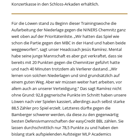
Konzertkasse in den Schloss-Arkaden erhältlich.
Für die Löwen stand zu Beginn dieser Trainingswoche die
Aufarbeitung der Niederlage gegen die NINERS Chemnitz ganz
weit oben auf der Prioritätenliste. „Wir hatten das Spiel wie
schon die Partie gegen den MBC in der Hand und haben beide
weggeworfen“, sagt unser Headcoach Jesús Ramírez. Mental
habe seine junge Mannschaft es aber gut verkraftet, dass sie
bereits mit 20 Punkten gegen die Chemnitzer geführt hatte
und nach 40 Minuten trotzdem als Verlierer dastand. „Wir
lernen von solchen Niederlagen und sind grundsätzlich auf
einem guten Weg. Aber wir müssen weiter hart arbeiten, vor
allem auch an unserer Verteidigung.“ Das sagt Ramírez nicht
ohne Grund: 92,8 gegnerische Punkte im Schnitt haben unsere
Löwen nach vier Spielen kassiert, allerdings auch selbst starke
88,5 Zähler pro Spiel erzielt. Letzteres dürfte gegen die
Bamberger schwerer werden, da diese zu den gegenwärtig
besten Defensivmannschaften der easyCredit BBL zählen. Sie
lassen durchschnittlich nur 78,5 Punkte zu und haben den
bislang stark aufspielenden Aufsteiger MLP Academics