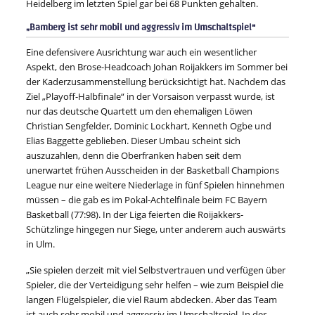
Heidelberg im letzten Spiel gar bei 68 Punkten gehalten.
„Bamberg ist sehr mobil und aggressiv im Umschaltspiel“
Eine defensivere Ausrichtung war auch ein wesentlicher
Aspekt, den Brose-Headcoach Johan Roijakkers im Sommer bei
der Kaderzusammenstellung berücksichtigt hat. Nachdem das
Ziel „Playoff-Halbfinale“ in der Vorsaison verpasst wurde, ist
nur das deutsche Quartett um den ehemaligen Löwen
Christian Sengfelder, Dominic Lockhart, Kenneth Ogbe und
Elias Baggette geblieben. Dieser Umbau scheint sich
auszuzahlen, denn die Oberfranken haben seit dem
unerwartet frühen Ausscheiden in der Basketball Champions
League nur eine weitere Niederlage in fünf Spielen hinnehmen
müssen – die gab es im Pokal-Achtelfinale beim FC Bayern
Basketball (77:98). In der Liga feierten die Roijakkers-
Schützlinge hingegen nur Siege, unter anderem auch auswärts
in Ulm.
„Sie spielen derzeit mit viel Selbstvertrauen und verfügen über
Spieler, die der Verteidigung sehr helfen – wie zum Beispiel die
langen Flügelspieler, die viel Raum abdecken. Aber das Team
ist auch sehr mobil und aggressiv im Umschaltspiel. In der