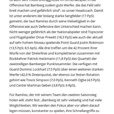
Offensive hat Bamberg zudem gute Werfer, die das Feld sehr
breit machen und gefährlich sind“, so unser Headcoach. Damit
ist unter anderem der bislang starke Sengfelder (17 PpS)
gemeint, der laut Ramírez durch seine Vielseitigkeit in der
Offensive wie auch Defensive den Unterschied machen kann.
Nicht weniger gefährlich als der Nationalspieler sind Topscorer
und Flügelspieler Omar Prewitt (18,3 PpS) wie auch der aktuell
auf sehr hohem Niveau spielende Point Guard Justin Robinson
(13,5 PpS; 8,5 ApS). Alle drei treffen um die 42 Prozent ihrer
Würfe von der Dreierlinie und komplettieren zusammen mit
Rückkehrer Patrick Heckmann (11,8 PpS) das Quartett der
zweistelligen Bamberger Punktesammler. Die verfügen mit
Guard Dominic Lockhart (7,5 PpS) über einen weiteren starken
Werfer (42,9 % Dreierquote), der ebenso zur festen Rotation
gehört wie Trevis Simpson (7,0 PpS), Kenneth Ogbe (4,5 PpS)
und Center Martinas Geben (3,8 PpS; 6 RpS).
Für Ramírez, der mit seinem Team den zweiten Saisonsieg
holen will, steht fest: „Bamberg ist sehr vielseitig und hat viele
Möglichkeiten. Wir werden den Fokus aber vor allem darauf
legen müssen, konstanter zu spielen, ihre Schnellangriffe zu