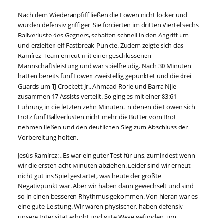
Nach dem Wiederanpfiff ließen die Löwen nicht locker und
wurden defensiv griffiger. Sie forcierten im dritten Viertel sechs
Ballverluste des Gegners, schalten schnell in den Angriff um
und erzielten elf Fastbreak-Punkte. Zudem zeigte sich das
Ramírez-Team erneut mit einer geschlossenen
Mannschaftsleistung und war spielfreudig. Nach 30 Minuten
hatten bereits fünf Löwen zweistellig gepunktet und die drei
Guards um TJ Crockett Jr., Ahmaad Rorie und Barra Njie
zusammen 17 Assists verteilt. So ging es mit einer 83:61-
Führung in die letzten zehn Minuten, in denen die Löwen sich
trotz fünf Ballverlusten nicht mehr die Butter vom Brot
nehmen ließen und den deutlichen Sieg zum Abschluss der
Vorbereitung holten.
Jesús Ramírez: „Es war ein guter Test für uns, zumindest wenn
wir die ersten acht Minuten abziehen. Leider sind wir erneut
nicht gut ins Spiel gestartet, was heute der größte
Negativpunkt war. Aber wir haben dann gewechselt und sind
so in einen besseren Rhythmus gekommen. Von hieran war es
eine gute Leistung. Wir waren physischer, haben defensiv
unsere Intensität erhöht und gute Wege gefunden, um