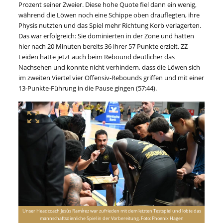
Prozent seiner Zweier. Diese hohe Quote fiel dann ein wenig,
während die Löwen noch eine Schippe oben drauflegten, ihre
Physis nutzten und das Spiel mehr Richtung Korb verlagerten.
Das war erfolgreich: Sie dominierten in der Zone und hatten
hier nach 20 Minuten bereits 36 ihrer 57 Punkte erzielt. ZZ
Leiden hatte jetzt auch beim Rebound deutlicher das
Nachsehen und konnte nicht verhindern, dass die Löwen sich
im zweiten Viertel vier Offensiv-Rebounds griffen und mit einer
13-Punkte-Führung in die Pause gingen (57:44).
Unser Headcoach Jesús Ramírez war zufrieden mit dem letzten Testspiel und lobte das
mannschaftsdienliche Spiel in der Vorbereitung. Foto: Phoenix Hagen