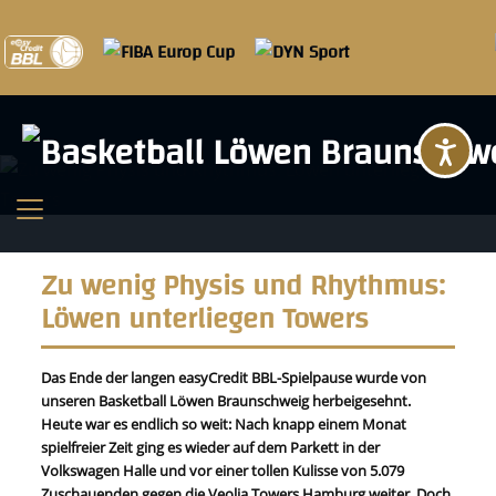
Ba
Zu wenig Physis und Rhythmus:
Löwen unterliegen Towers
Das Ende der langen easyCredit BBL-Spielpause wurde von
unseren Basketball Löwen Braunschweig herbeigesehnt.
Heute war es endlich so weit: Nach knapp einem Monat
spielfreier Zeit ging es wieder auf dem Parkett in der
Volkswagen Halle und vor einer tollen Kulisse von 5.079
Zuschauenden gegen die Veolia Towers Hamburg weiter. Doch