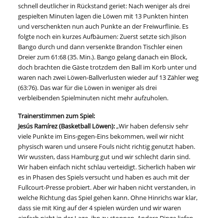
schnell deutlicher in Rückstand geriet: Nach weniger als drei
gespielten Minuten lagen die Löwen mit 13 Punkten hinten
und verschenkten nun auch Punkte an der Freiwurflinie. Es
folgte noch ein kurzes Aufbäumen: Zuerst setzte sich Jilson
Bango durch und dann versenkte Brandon Tischler einen
Dreier zum 61:68 (35. Min.). Bango gelang danach ein Block,
doch brachten die Gäste trotzdem den Ball im Korb unter und
waren nach zwei Löwen-Ballverlusten wieder auf 13 Zähler weg
(63:76). Das war für die Löwen in weniger als drei
verbleibenden Spielminuten nicht mehr aufzuholen.
Trainerstimmen zum Spiel:
Jesús Ramírez (Basketball Löwen):
„Wir haben defensiv sehr
viele Punkte im Eins-gegen-Eins bekommen, weil wir nicht
physisch waren und unsere Fouls nicht richtig genutzt haben.
Wir wussten, dass Hamburg gut und wir schlecht darin sind.
Wir haben einfach nicht schlau verteidigt. Sicherlich haben wir
es in Phasen des Spiels versucht und haben es auch mit der
Fullcourt-Presse probiert. Aber wir haben nicht verstanden, in
welche Richtung das Spiel gehen kann. Ohne Hinrichs war klar,
dass sie mit King auf der 4 spielen würden und wir waren