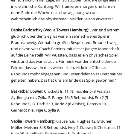
einfach nicht in der Lage, ihn zu stoppen. Andere Dinge liefen
in die ähnliche Richtung. Wir trainieren morgen und fahren
dann Ende der Woche nach Ludwigsburg, wo uns
wahrscheinlich das physischste Spiel der Saison erwartet.“
Benka Barloschky (Veolia Towers Hamburg):
„Wir sind extrem
glücklich über den Sieg. Es war ein sehr schweres Spiel in
Braunschweig. Wir haben großen Respekt vor Braunschweig
und davor, was Coach Ramírez mit dieser jungen Mannschaft
auf die Beine stellt. Wir wussten, dass es ein physisches Spiel
wird, und das war es auch. Für mich war der entscheidende
Faktor, dass wir in der zweiten Halbzeit keine Offensiv-
Rebounds mehr abgegeben und unser defensives Brett sauber
gehalten haben. Das hat uns am Ende das Spiel gewonnen.“
Basketball Löwen:
Crockett Jr. 11, N. Tischler 6 (3 Assists),
Aydinoglu n.e., Zylka 5, Bango 16 (5 Rebounds), Fru 2 (5
Rebounds), B. Tischler 3, Rorie 2 (6 Assists), Peterka 10,
Gerhardt n.e., Njie 6, Sylla 9.
Veolia Towers Hamburg:
Krause n.e., Hughes 12, Brauner,
Möller, Meisner 3 (8 Rebounds), Ivey 5, Dziewa 6, Christmas 11,
King 25, Wohlfarth-Bottermann 5, Durham 14.