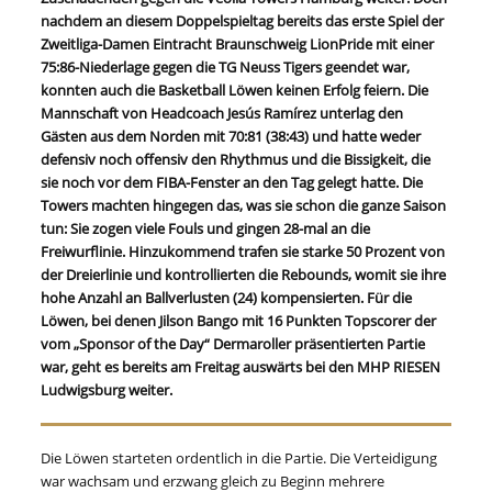
nachdem an diesem Doppelspieltag bereits das erste Spiel der
Zweitliga-Damen Eintracht Braunschweig LionPride mit einer
75:86-Niederlage gegen die TG Neuss Tigers geendet war,
konnten auch die Basketball Löwen keinen Erfolg feiern. Die
Mannschaft von Headcoach Jesús Ramírez unterlag den
Gästen aus dem Norden mit 70:81 (38:43) und hatte weder
defensiv noch offensiv den Rhythmus und die Bissigkeit, die
sie noch vor dem FIBA-Fenster an den Tag gelegt hatte. Die
Towers machten hingegen das, was sie schon die ganze Saison
tun: Sie zogen viele Fouls und gingen 28-mal an die
Freiwurflinie. Hinzukommend trafen sie starke 50 Prozent von
der Dreierlinie und kontrollierten die Rebounds, womit sie ihre
hohe Anzahl an Ballverlusten (24) kompensierten. Für die
Löwen, bei denen Jilson Bango mit 16 Punkten Topscorer der
vom „Sponsor of the Day“ Dermaroller präsentierten Partie
war, geht es bereits am Freitag auswärts bei den MHP RIESEN
Ludwigsburg weiter.
Die Löwen starteten ordentlich in die Partie. Die Verteidigung
war wachsam und erzwang gleich zu Beginn mehrere