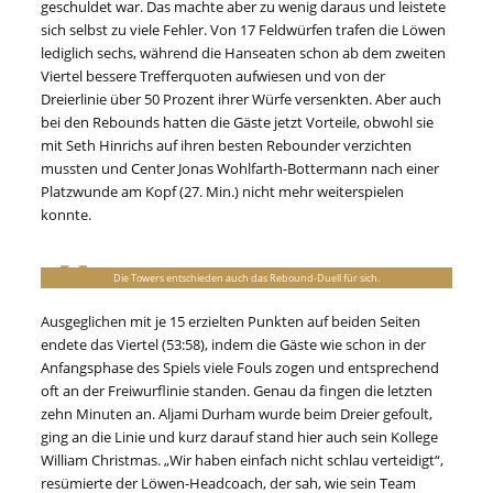
geschuldet war. Das machte aber zu wenig daraus und leistete
sich selbst zu viele Fehler. Von 17 Feldwürfen trafen die Löwen
lediglich sechs, während die Hanseaten schon ab dem zweiten
Viertel bessere Trefferquoten aufwiesen und von der
Dreierlinie über 50 Prozent ihrer Würfe versenkten. Aber auch
bei den Rebounds hatten die Gäste jetzt Vorteile, obwohl sie
mit Seth Hinrichs auf ihren besten Rebounder verzichten
mussten und Center Jonas Wohlfarth-Bottermann nach einer
Platzwunde am Kopf (27. Min.) nicht mehr weiterspielen
konnte.
Die Towers entschieden auch das Rebound-Duell für sich.
Ausgeglichen mit je 15 erzielten Punkten auf beiden Seiten
endete das Viertel (53:58), indem die Gäste wie schon in der
Anfangsphase des Spiels viele Fouls zogen und entsprechend
oft an der Freiwurflinie standen. Genau da fingen die letzten
zehn Minuten an. Aljami Durham wurde beim Dreier gefoult,
ging an die Linie und kurz darauf stand hier auch sein Kollege
William Christmas. „Wir haben einfach nicht schlau verteidigt“,
resümierte der Löwen-Headcoach, der sah, wie sein Team