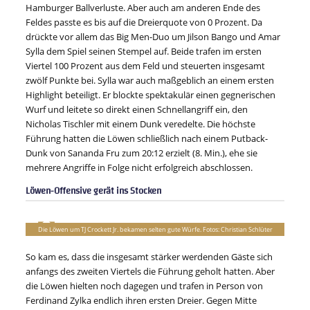
Hamburger Ballverluste. Aber auch am anderen Ende des
Feldes passte es bis auf die Dreierquote von 0 Prozent. Da
drückte vor allem das Big Men-Duo um Jilson Bango und Amar
Sylla dem Spiel seinen Stempel auf. Beide trafen im ersten
Viertel 100 Prozent aus dem Feld und steuerten insgesamt
zwölf Punkte bei. Sylla war auch maßgeblich an einem ersten
Highlight beteiligt. Er blockte spektakulär einen gegnerischen
Wurf und leitete so direkt einen Schnellangriff ein, den
Nicholas Tischler mit einem Dunk veredelte. Die höchste
Führung hatten die Löwen schließlich nach einem Putback-
Dunk von Sananda Fru zum 20:12 erzielt (8. Min.), ehe sie
mehrere Angriffe in Folge nicht erfolgreich abschlossen.
Löwen-Offensive gerät ins Stocken
Die Löwen um TJ Crockett Jr. bekamen selten gute Würfe. Fotos: Christian Schlüter
So kam es, dass die insgesamt stärker werdenden Gäste sich
anfangs des zweiten Viertels die Führung geholt hatten. Aber
die Löwen hielten noch dagegen und trafen in Person von
Ferdinand Zylka endlich ihren ersten Dreier. Gegen Mitte