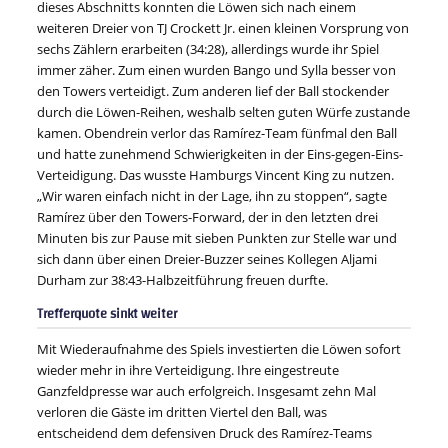
dieses Abschnitts konnten die Löwen sich nach einem
weiteren Dreier von TJ Crockett Jr. einen kleinen Vorsprung von
sechs Zählern erarbeiten (34:28), allerdings wurde ihr Spiel
immer zäher. Zum einen wurden Bango und Sylla besser von
den Towers verteidigt. Zum anderen lief der Ball stockender
durch die Löwen-Reihen, weshalb selten guten Würfe zustande
kamen. Obendrein verlor das Ramírez-Team fünfmal den Ball
und hatte zunehmend Schwierigkeiten in der Eins-gegen-Eins-
Verteidigung. Das wusste Hamburgs Vincent King zu nutzen.
„Wir waren einfach nicht in der Lage, ihn zu stoppen“, sagte
Ramírez über den Towers-Forward, der in den letzten drei
Minuten bis zur Pause mit sieben Punkten zur Stelle war und
sich dann über einen Dreier-Buzzer seines Kollegen Aljami
Durham zur 38:43-Halbzeitführung freuen durfte.
Trefferquote sinkt weiter
Mit Wiederaufnahme des Spiels investierten die Löwen sofort
wieder mehr in ihre Verteidigung. Ihre eingestreute
Ganzfeldpresse war auch erfolgreich. Insgesamt zehn Mal
verloren die Gäste im dritten Viertel den Ball, was
entscheidend dem defensiven Druck des Ramírez-Teams