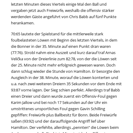
letzten Minuten dieses Viertels einige Mal den Ball und
vergaben jetzt auch Freiwürfe, weshalb die offensiv stärker
werdenden Gäste angeführt von Chris Babb auf fünf Punkte
herankamen.
70:65 lautete der Spielstand für die mittlerweile stark
foulbelasteten Löwen mit Beginn des letzten Viertels, in dem
die Bonner in der 35. Minute auf einen Punkt dran waren
(77:76). Strobl nahm eine Auszeit und kurz darauf traf Arnas
Velička von der Dreierlinie zum 82:78, von der die Löwen seit
der 25. Minute nicht mehr erfolgreich gewesen waren. Doch
dann schlug wieder die Stunde von Hamilton. Er besorgte den
Ausgleich in der 38. Minute, worauf die Löwen konterten und
u.a. nach zwei weiteren Dreiern 35 Sekunden vor dem Ende mit
93:87 vorne lagen. Der Sieg schien perfekt. Allerdings traf Babb
einen Dreier und dann wurde zuerst ein Offensiv-Foul gegen
Karim Jallow und bei noch 17 Sekunden auf der Uhr ein
umstrittenes unsportliches Foul gegen Gavin Schilling
gepfiffen: Freiwürfe plus Ballbesitz für Bonn. Beide Freiwürfe
saßen (93:92) und der darauffolgende Angriff lief über
Hamilton. Der verfehlte, allerdings „pennten“ die Löwen beim