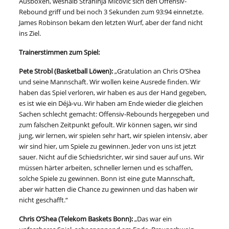
Ausboxen, weshalb Strahinja Micovic sich den Offensiv-
Rebound griff und bei noch 3 Sekunden zum 93:94 einnetzte.
James Robinson bekam den letzten Wurf, aber der fand nicht
ins Ziel.
Trainerstimmen zum Spiel:
Pete Strobl (Basketball Löwen):
„Gratulation an Chris O’Shea
und seine Mannschaft. Wir wollen keine Ausrede finden. Wir
haben das Spiel verloren, wir haben es aus der Hand gegeben,
es ist wie ein Déjà-vu. Wir haben am Ende wieder die gleichen
Sachen schlecht gemacht: Offensiv-Rebounds hergegeben und
zum falschen Zeitpunkt gefoult. Wir können sagen, wir sind
jung, wir lernen, wir spielen sehr hart, wir spielen intensiv, aber
wir sind hier, um Spiele zu gewinnen. Jeder von uns ist jetzt
sauer. Nicht auf die Schiedsrichter, wir sind sauer auf uns. Wir
müssen härter arbeiten, schneller lernen und es schaffen,
solche Spiele zu gewinnen. Bonn ist eine gute Mannschaft,
aber wir hatten die Chance zu gewinnen und das haben wir
nicht geschafft.“
Chris O’Shea (Telekom Baskets Bonn):
„Das war ein