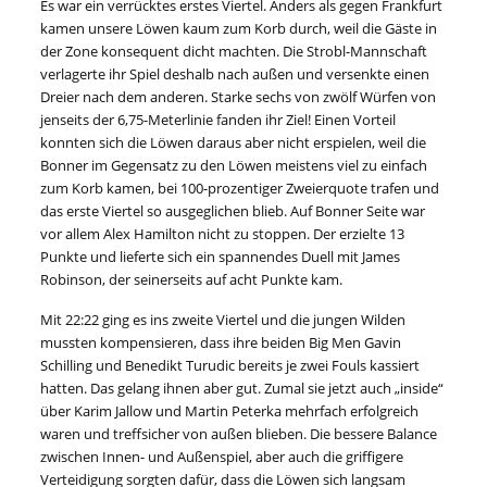
Es war ein verrücktes erstes Viertel. Anders als gegen Frankfurt
kamen unsere Löwen kaum zum Korb durch, weil die Gäste in
der Zone konsequent dicht machten. Die Strobl-Mannschaft
verlagerte ihr Spiel deshalb nach außen und versenkte einen
Dreier nach dem anderen. Starke sechs von zwölf Würfen von
jenseits der 6,75-Meterlinie fanden ihr Ziel! Einen Vorteil
konnten sich die Löwen daraus aber nicht erspielen, weil die
Bonner im Gegensatz zu den Löwen meistens viel zu einfach
zum Korb kamen, bei 100-prozentiger Zweierquote trafen und
das erste Viertel so ausgeglichen blieb. Auf Bonner Seite war
vor allem Alex Hamilton nicht zu stoppen. Der erzielte 13
Punkte und lieferte sich ein spannendes Duell mit James
Robinson, der seinerseits auf acht Punkte kam.
Mit 22:22 ging es ins zweite Viertel und die jungen Wilden
mussten kompensieren, dass ihre beiden Big Men Gavin
Schilling und Benedikt Turudic bereits je zwei Fouls kassiert
hatten. Das gelang ihnen aber gut. Zumal sie jetzt auch „inside“
über Karim Jallow und Martin Peterka mehrfach erfolgreich
waren und treffsicher von außen blieben. Die bessere Balance
zwischen Innen- und Außenspiel, aber auch die griffigere
Verteidigung sorgten dafür, dass die Löwen sich langsam