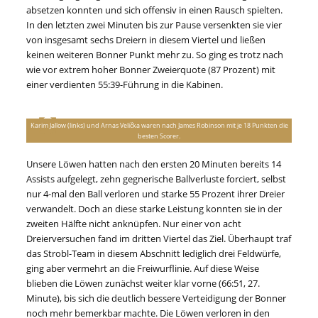
absetzen konnten und sich offensiv in einen Rausch spielten.
In den letzten zwei Minuten bis zur Pause versenkten sie vier
von insgesamt sechs Dreiern in diesem Viertel und ließen
keinen weiteren Bonner Punkt mehr zu. So ging es trotz nach
wie vor extrem hoher Bonner Zweierquote (87 Prozent) mit
einer verdienten 55:39-Führung in die Kabinen.
Karim Jallow (links) und Arnas Velička waren nach James Robinson mit je 18 Punkten die
besten Scorer.
Unsere Löwen hatten nach den ersten 20 Minuten bereits 14
Assists aufgelegt, zehn gegnerische Ballverluste forciert, selbst
nur 4-mal den Ball verloren und starke 55 Prozent ihrer Dreier
verwandelt. Doch an diese starke Leistung konnten sie in der
zweiten Hälfte nicht anknüpfen. Nur einer von acht
Dreierversuchen fand im dritten Viertel das Ziel. Überhaupt traf
das Strobl-Team in diesem Abschnitt lediglich drei Feldwürfe,
ging aber vermehrt an die Freiwurflinie. Auf diese Weise
blieben die Löwen zunächst weiter klar vorne (66:51, 27.
Minute), bis sich die deutlich bessere Verteidigung der Bonner
noch mehr bemerkbar machte. Die Löwen verloren in den