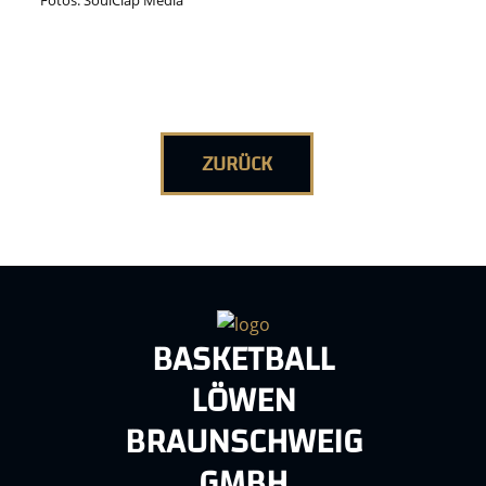
Fotos: SoulClap Media
ZURÜCK
BASKETBALL
LÖWEN
BRAUNSCHWEIG
GMBH