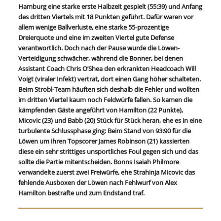
Hamburg eine starke erste Halbzeit gespielt (55:39) und Anfang
des dritten Viertels mit 18 Punkten geführt. Dafür waren vor
allem wenige Ballverluste, eine starke 55-prozentige
Dreierquote und eine im zweiten Viertel gute Defense
verantwortlich. Doch nach der Pause wurde die Löwen-
Verteidigung schwächer, während die Bonner, bei denen
Assistant Coach Chris O’Shea den erkrankten Headcoach Will
Voigt (viraler Infekt) vertrat, dort einen Gang höher schalteten.
Beim Strobl-Team häuften sich deshalb die Fehler und wollten
im dritten Viertel kaum noch Feldwürfe fallen. So kamen die
kämpfenden Gäste angeführt von Hamilton (22 Punkte),
Micovic (23) und Babb (20) Stück für Stück heran, ehe es in eine
turbulente Schlussphase ging: Beim Stand von 93:90 für die
Löwen um ihren Topscorer James Robinson (21) kassierten
diese ein sehr strittiges unsportliches Foul gegen sich und das
sollte die Partie mitentscheiden. Bonns Isaiah Philmore
verwandelte zuerst zwei Freiwürfe, ehe Strahinja Micovic das
fehlende Ausboxen der Löwen nach Fehlwurf von Alex
Hamilton bestrafte und zum Endstand traf.