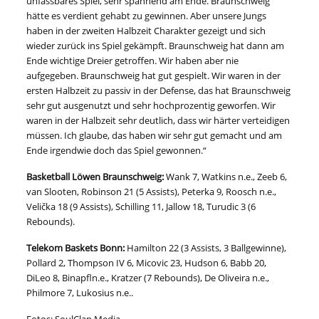
unfassbares Spiel, sehr spannend am Ende. Braunschweig
hätte es verdient gehabt zu gewinnen. Aber unsere Jungs
haben in der zweiten Halbzeit Charakter gezeigt und sich
wieder zurück ins Spiel gekämpft. Braunschweig hat dann am
Ende wichtige Dreier getroffen. Wir haben aber nie
aufgegeben. Braunschweig hat gut gespielt. Wir waren in der
ersten Halbzeit zu passiv in der Defense, das hat Braunschweig
sehr gut ausgenutzt und sehr hochprozentig geworfen. Wir
waren in der Halbzeit sehr deutlich, dass wir härter verteidigen
müssen. Ich glaube, das haben wir sehr gut gemacht und am
Ende irgendwie doch das Spiel gewonnen.“
Basketball Löwen Braunschweig:
Wank 7, Watkins n.e., Zeeb 6,
van Slooten, Robinson 21 (5 Assists), Peterka 9, Roosch n.e.,
Velička 18 (9 Assists), Schilling 11, Jallow 18, Turudic 3 (6
Rebounds).
Telekom Baskets Bonn:
Hamilton 22 (3 Assists, 3 Ballgewinne),
Pollard 2, Thompson IV 6, Micovic 23, Hudson 6, Babb 20,
DiLeo 8, Binapfln.e., Kratzer (7 Rebounds), De Oliveira n.e.,
Philmore 7, Lukosius n.e..