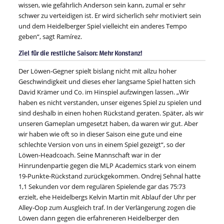
wissen, wie gefährlich Anderson sein kann, zumal er sehr
schwer zu verteidigen ist. Er wird sicherlich sehr motiviert sein
und dem Heidelberger Spiel vielleicht ein anderes Tempo
geben“, sagt Ramírez.
Ziel für die restliche Saison: Mehr Konstanz!
Der Löwen-Gegner spielt bislang nicht mit allzu hoher
Geschwindigkeit und dieses eher langsame Spiel hatten sich
David Krämer und Co. im Hinspiel aufzwingen lassen. „Wir
haben es nicht verstanden, unser eigenes Spiel zu spielen und
sind deshalb in einen hohen Rückstand geraten. Später, als wir
unseren Gameplan umgesetzt haben, da waren wir gut. Aber
wir haben wie oft so in dieser Saison eine gute und eine
schlechte Version von uns in einem Spiel gezeigt“, so der
Löwen-Headcoach. Seine Mannschaft war in der
Hinrundenpartie gegen die MLP Academics stark von einem
19-Punkte-Rückstand zurückgekommen. Ondrej Sehnal hatte
1,1 Sekunden vor dem regulären Spielende gar das 75:73
erzielt, ehe Heidelbergs Kelvin Martin mit Ablauf der Uhr per
Alley-Oop zum Ausgleich traf. In der Verlängerung zogen die
Löwen dann gegen die erfahreneren Heidelberger den