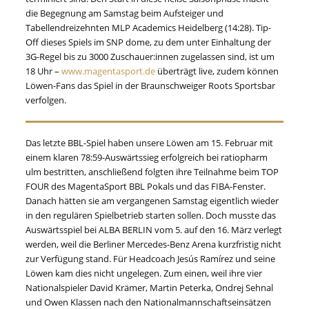
die Begegnung am Samstag beim Aufsteiger und
Tabellendreizehnten MLP Academics Heidelberg (14:28). Tip-
Off dieses Spiels im SNP dome, zu dem unter Einhaltung der
3G-Regel bis zu 3000 Zuschauer:innen zugelassen sind, ist um
18 Uhr –
www.magentasport.de
überträgt live, zudem können
Löwen-Fans das Spiel in der Braunschweiger Roots Sportsbar
verfolgen.
Das letzte BBL-Spiel haben unsere Löwen am 15. Februar mit
einem klaren 78:59-Auswärtssieg erfolgreich bei ratiopharm
ulm bestritten, anschließend folgten ihre Teilnahme beim TOP
FOUR des MagentaSport BBL Pokals und das FIBA-Fenster.
Danach hätten sie am vergangenen Samstag eigentlich wieder
in den regulären Spielbetrieb starten sollen. Doch musste das
Auswärtsspiel bei ALBA BERLIN vom 5. auf den 16. März verlegt
werden, weil die Berliner Mercedes-Benz Arena kurzfristig nicht
zur Verfügung stand. Für Headcoach Jesús Ramírez und seine
Löwen kam dies nicht ungelegen. Zum einen, weil ihre vier
Nationalspieler David Krämer, Martin Peterka, Ondrej Sehnal
und Owen Klassen nach den Nationalmannschaftseinsätzen