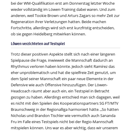
bei der WM-Qualifikation erst am Donnerstag letzter Woche
wieder vollständig im Löwen-Training dabei waren. Und zum
anderen, weil Tookie Brown und Arturs Zagars so mehr Zeit zur
Regeneration ihrer Verletzungen hatten. Beide machen
Fortschritte, allerdings wird sich erst kurzfristig entscheiden,
ob sie gegen Heidelberg mitwirken können.
Löwen verzichteten auf Testspiel
Trotz dieser positiven Aspekte stellt sich nach einer längeren
Spielpause die Frage, inwieweit die Mannschaft dadurch an
Rhythmus verloren haben könnte. Jedoch sieht Ramírez das
eher unproblematisch und hat die spielfreie Zeit genutzt, um
dem Spiel seiner Mannschaft ein paar neue Elemente in der
Defensive wie auch Offensive hinzuzufügen. Der Löwen-
Headcoach räumt aber auch ein, ein Testspiel in Betracht
gezogen zu haben. Allerdings entschied man sich dagegen, weil
es nicht mit den Spielen des Kooperationspartners SG FT/MTV
Braunschweig in der Regionalliga harmoniert hätte. „So hätten
Nicholas und Brandon Tischler wie vermutlich auch Sananda
Fru im Falle eines Testspiels nicht bei der Regio-Mannschaft
mitspielen können. Uns war es aber wichtig, dass wir unserem