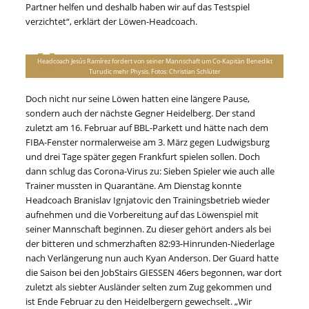
Partner helfen und deshalb haben wir auf das Testspiel
verzichtet“, erklärt der Löwen-Headcoach.
Headcoach Jesús Ramírez fordert von seiner Mannschaft um Co-Kapitän Benedikt
Turudic mehr Physis. Fotos: Christian Schlüter
Doch nicht nur seine Löwen hatten eine längere Pause,
sondern auch der nächste Gegner Heidelberg. Der stand
zuletzt am 16. Februar auf BBL-Parkett und hätte nach dem
FIBA-Fenster normalerweise am 3. März gegen Ludwigsburg
und drei Tage später gegen Frankfurt spielen sollen. Doch
dann schlug das Corona-Virus zu: Sieben Spieler wie auch alle
Trainer mussten in Quarantäne. Am Dienstag konnte
Headcoach Branislav Ignjatovic den Trainingsbetrieb wieder
aufnehmen und die Vorbereitung auf das Löwenspiel mit
seiner Mannschaft beginnen. Zu dieser gehört anders als bei
der bitteren und schmerzhaften 82:93-Hinrunden-Niederlage
nach Verlängerung nun auch Kyan Anderson. Der Guard hatte
die Saison bei den JobStairs GIESSEN 46ers begonnen, war dort
zuletzt als siebter Ausländer selten zum Zug gekommen und
ist Ende Februar zu den Heidelbergern gewechselt. „Wir