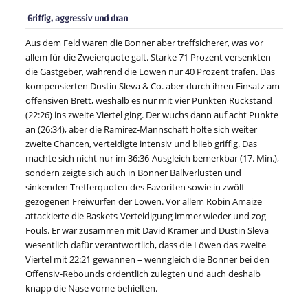
Griffig, aggressiv und dran
Aus dem Feld waren die Bonner aber treffsicherer, was vor
allem für die Zweierquote galt. Starke 71 Prozent versenkten
die Gastgeber, während die Löwen nur 40 Prozent trafen. Das
kompensierten Dustin Sleva & Co. aber durch ihren Einsatz am
offensiven Brett, weshalb es nur mit vier Punkten Rückstand
(22:26) ins zweite Viertel ging. Der wuchs dann auf acht Punkte
an (26:34), aber die Ramírez-Mannschaft holte sich weiter
zweite Chancen, verteidigte intensiv und blieb griffig. Das
machte sich nicht nur im 36:36-Ausgleich bemerkbar (17. Min.),
sondern zeigte sich auch in Bonner Ballverlusten und
sinkenden Trefferquoten des Favoriten sowie in zwölf
gezogenen Freiwürfen der Löwen. Vor allem Robin Amaize
attackierte die Baskets-Verteidigung immer wieder und zog
Fouls. Er war zusammen mit David Krämer und Dustin Sleva
wesentlich dafür verantwortlich, dass die Löwen das zweite
Viertel mit 22:21 gewannen – wenngleich die Bonner bei den
Offensiv-Rebounds ordentlich zulegten und auch deshalb
knapp die Nase vorne behielten.