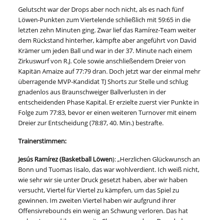
Gelutscht war der Drops aber noch nicht, als es nach fünf
Löwen-Punkten zum Viertelende schließlich mit 59:65 in die
letzten zehn Minuten ging. Zwar lief das Ramírez-Team weiter
dem Rückstand hinterher, kämpfte aber angeführt von David
Krämer um jeden Ball und war in der 37. Minute nach einem
Zirkuswurf von R.J. Cole sowie anschließendem Dreier von
Kapitän Amaize auf 77:79 dran. Doch jetzt war der einmal mehr
überragende MVP-Kandidat TJ Shorts zur Stelle und schlug
gnadenlos aus Braunschweiger Ballverlusten in der
entscheidenden Phase Kapital. Er erzielte zuerst vier Punkte in
Folge zum 77:83, bevor er einen weiteren Turnover mit einem
Dreier zur Entscheidung (78:87, 40. Min.) bestrafte.
Trainerstimmen:
Jesús Ramírez (Basketball Löwen
): „Herzlichen Glückwunsch an
Bonn und Tuomas Iisalo, das war wohlverdient. Ich weiß nicht,
wie sehr wir sie unter Druck gesetzt haben, aber wir haben
versucht, Viertel für Viertel zu kämpfen, um das Spiel zu
gewinnen. Im zweiten Viertel haben wir aufgrund ihrer
Offensivrebounds ein wenig an Schwung verloren. Das hat