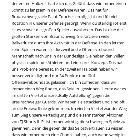
der ersten Halbzeit hatte ich das Gefühl, dass wir immer einen
Schritt zu langsam in der Defense waren. Das hat für
Braunschweig viele Paint-Touches ermöglicht und für viel
Rotation in unserer Defense gesorgt. Wenn du ständig rotierst,
ist es schwer die großen Spieler auszuboxen. Das ist eine der
großen Stärken von Braunschweig. Sie forcieren viele
Ballverluste durch ihre Aktivität in der Defense. In den letzten
zehn Spielen waren sie die zweitbeste Offensivrebound-
Mannschaft nach uns in der Bundesliga. Sie haben den Willen,
physisch spielende Athleten und ein klares Konzept. Das hat
uns Probleme bereitet. In der zweiten Halbzeit haben wir
besser verteidigt und nur 34 Punkte und fünf
Offensivrebounds zugelassen. Ich bin zufrieden, dass wir
immer einen Weg finden, das Spiel zu gewinnen. Heute war es
im dritten Viertel unsere „Bully Aufstellung“ gegen die
Braunschweiger Guards. Wir haben sie attackiert und sind oft
an die Freiwurflinie gekommen. Im vierten Viertel war der Weg
zum Sieg unsere Verteidigung und die sehr starken Aktionen
von TJ Shorts II. Es ist immer wichtig, die schwierigen Spiele zu
gewinnen. Denn die geben dir das Selbstvertrauen zu wissen,
dass wir immer noch eine Chance haben, auch wenn wenig in