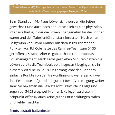
David Krämer und TJ Shorts gehören zu den besten Scorern der Liga und sind auch
heute für ihre Teams vorangegangen. Fotos: Jörn Wolter
Beim Stand von 44:47 aus Löwensicht wurden die Seiten
gewechselt und auch nach der Pause blieb es eine physische,
intensive Partie, in der die Löwen unangenehm für die Bonner
waren und den Tabellenführer stark forderten. Nach einem
Ballgewinn von David Krämer mit daraus resultierenden
Punkten von R.J. Cole hatte das Ramírez-Team zum 54:55
getroffen (25. Min.). Aber es gab auch ein Handicap: das
Foulmanagement. Nach sechs gespielten Minuten hatten die
Löwen bereits die Teamfouls voll, insgesamt begingen sie in
diesem Viertel neun Fouls. Das ermöglichte den Bonnern
einfache Punkte von der Freiwurflinie und war ärgerlich, weil
ihre Feldquote aufgrund der guten Löwen-Verteidigung weiter
sank. So bekamen die Baskets acht Freiwürfe in Folge und
zogen auf 54:63 weg, weil Krämer & Kollegen zu diesem
Zeitpunkt offensiv auch keine guten Entscheidungen trafen
und Fehler machten.
Shorts bestraft Ballverluste