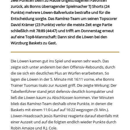
zwei Punkten beim zu Hause ungeschlagenen Favoriten
zurück, als Bonns überragender Spielmacher TJ Shorts (24
Punkte) mehrere Löwen-Ballverluste bestrafte und für die
Entscheidung sorgte. Das Ramírez-Team um seinen Topscorer
David Krämer (23 Punkte) verlor die meiste Zeit enge Partie
schließlich mit 78:89 (44:47) und trifft am Donnerstag erneut
auf eine Top8-Mannschaft: Dann sind die Löwen bei den
Würzburg Baskets zu Gast.
Die Löwen kamen gut ins Spiel und waren sehr wach. Das
zeigte sich unter anderem bei den Offensiv-Rebounds, durch
die sie sich ein deutliches Plus an Würfen erarbeiteten. So
lagen die Löwen in der 5. Minute mit 16:11 vorne, ehe Bonns
Trainer Tuomas Iisalo zur Auszeit griff. Die zeigte Wirkung: Der
Tabellenführer stand jetzt defensiv deutlich kompakter und
ließ die Löwen kaum zu Abschlüssen kommen. Vier Minuten
blieb das Ramírez-Team deshalb ohne Punkte, in denen die
Baskets mit einem 11:0-Lauf auf 16:22 wegzogen (9. Min.).
Löwen-Headcoach Jesús Ramírez reagierte darauf ebenfalls mit
einer Auszeit und auf die folgten endlich wieder Punkte durch
Robin Amaize und R.J. Cole.