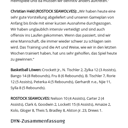
Heimspiele und da müssen wir definitiv anders auftreten.“
Christian Held (ROSTOCK SEAWOLVES):
„Wir haben heute eine
sehr gute Vorstellung abgeliefert und unseren Gameplan von
Anfang bis Ende mit einer kurzen Ausnahme durchgezogen.
Wir haben unglaublich intensiv verteidigt und sind auch
offensiv ins Laufen gekommen. Wenn das passiert, sind wir
eine Mannschaft, die immer wieder schwer zu schlagen sein
wird. Das Training und die Art und Weise, wie wir in den letzten
Wochen trainiert haben, hat uns sehr geholfen, das Spiel heute
zu gewinnen.“
Basketball Löwen:
Crockett Jr., N. Tischler 2, Zylka 12 (3 Assists),
Bango 14 (8 Rebounds), Fru 8 (6 Rebounds), B. Tischler 7, Rorie
12 (5 Assists), Peterka 4 (5 Rebounds), Gerhardt n.e., Njie 11,
Sylla 8 (5 Rebounds).
ROSTOCK SEAWOLVES:
Nelson 10 (4 Assists), Carter 2 (4
Assists), Clark 6, Goodwin 2, Lockett 15 (6 Assists), Amaize 2,
Kolo, Gloger 8, Theis 5, Bradley 8, Alston Jr. 23, Drews 1.
DYN-Zusammenfassung