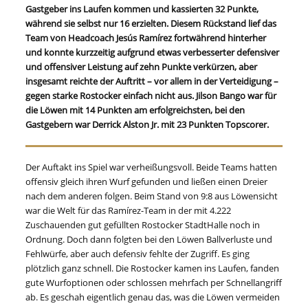
Gastgeber ins Laufen kommen und kassierten 32 Punkte,
während sie selbst nur 16 erzielten. Diesem Rückstand lief das
Team von Headcoach Jesús Ramírez fortwährend hinterher
und konnte kurzzeitig aufgrund etwas verbesserter defensiver
und offensiver Leistung auf zehn Punkte verkürzen, aber
insgesamt reichte der Auftritt – vor allem in der Verteidigung –
gegen starke Rostocker einfach nicht aus. Jilson Bango war für
die Löwen mit 14 Punkten am erfolgreichsten, bei den
Gastgebern war Derrick Alston Jr. mit 23 Punkten Topscorer.
Der Auftakt ins Spiel war verheißungsvoll. Beide Teams hatten
offensiv gleich ihren Wurf gefunden und ließen einen Dreier
nach dem anderen folgen. Beim Stand von 9:8 aus Löwensicht
war die Welt für das Ramírez-Team in der mit 4.222
Zuschauenden gut gefüllten Rostocker StadtHalle noch in
Ordnung. Doch dann folgten bei den Löwen Ballverluste und
Fehlwürfe, aber auch defensiv fehlte der Zugriff. Es ging
plötzlich ganz schnell. Die Rostocker kamen ins Laufen, fanden
gute Wurfoptionen oder schlossen mehrfach per Schnellangriff
ab. Es geschah eigentlich genau das, was die Löwen vermeiden