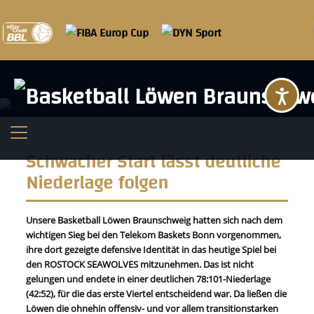
Ba
Schwacher Start lässt deutliche
Niederlage folgen
Unsere Basketball Löwen Braunschweig hatten sich nach dem
wichtigen Sieg bei den Telekom Baskets Bonn vorgenommen,
ihre dort gezeigte defensive Identität in das heutige Spiel bei
den ROSTOCK SEAWOLVES mitzunehmen. Das ist nicht
gelungen und endete in einer deutlichen 78:101-Niederlage
(42:52), für die das erste Viertel entscheidend war. Da ließen die
Löwen die ohnehin offensiv- und vor allem transitionstarken