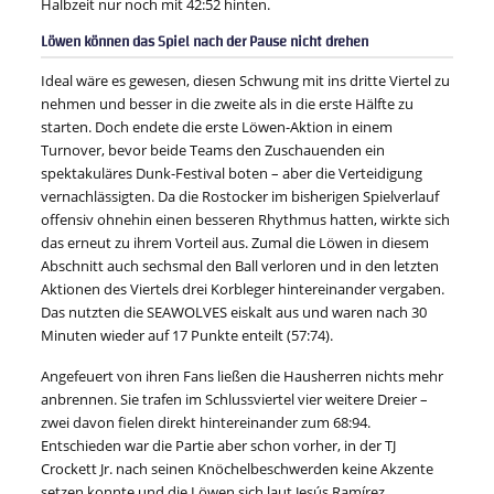
Halbzeit nur noch mit 42:52 hinten.
Löwen können das Spiel nach der Pause nicht drehen
Ideal wäre es gewesen, diesen Schwung mit ins dritte Viertel zu
nehmen und besser in die zweite als in die erste Hälfte zu
starten. Doch endete die erste Löwen-Aktion in einem
Turnover, bevor beide Teams den Zuschauenden ein
spektakuläres Dunk-Festival boten – aber die Verteidigung
vernachlässigten. Da die Rostocker im bisherigen Spielverlauf
offensiv ohnehin einen besseren Rhythmus hatten, wirkte sich
das erneut zu ihrem Vorteil aus. Zumal die Löwen in diesem
Abschnitt auch sechsmal den Ball verloren und in den letzten
Aktionen des Viertels drei Korbleger hintereinander vergaben.
Das nutzten die SEAWOLVES eiskalt aus und waren nach 30
Minuten wieder auf 17 Punkte enteilt (57:74).
Angefeuert von ihren Fans ließen die Hausherren nichts mehr
anbrennen. Sie trafen im Schlussviertel vier weitere Dreier –
zwei davon fielen direkt hintereinander zum 68:94.
Entschieden war die Partie aber schon vorher, in der TJ
Crockett Jr. nach seinen Knöchelbeschwerden keine Akzente
setzen konnte und die Löwen sich laut Jesús Ramírez