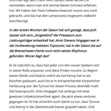
Und man legt auch mehr Wert darauf, diese Sachen zu
vermeiden, wenn man erst einmal diesen Schmerz erfahren
hat. Wir haben das Team teilweise bewusst massiv ans Limit
gebracht, und das hat den Lernprozess insgesamt vielleicht
beschleunigt
In den ersten Wochen der Saison hat sich gezeigt, dass Josh
Gasser sich vom „Sorgenkind“ der Preseason zum
Leistungsträger entwickelt hat. Amin Stevens hingegen war in
der Vorbereitung meistens Topscorer, hat in der Saison bis auf
die Bremerhaven-Partie noch nicht seinen Rhythmus
gefunden. Woran liegt das?
Es ist natürlich so, dass fast jeder von den neuen Spielern sich
in seiner Rolle anpassen und diese finden musste. Zu Beginn
waren Derek und Keaton sofort da, bei Kenny hat es ein
bisschen gedauert, auch bis er in entsprechender körperlicher
Verfassung war. Bei Tyrone hat dieser Prozess ebenfalls mehr
Zeit beansprucht. Amin hingegen hat anfangs mit einer
gewissen Unbekümmertheit agiert, die jetzt etwas verloren
gegangen ist. Es hat sicherlich auch damit zu tun, dass Tyrone
und Kenny in der Zwischenzeit besser gespielt haben. Und