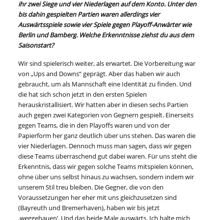
ihr zwei Siege und vier Niederlagen auf dem Konto. Unter den
bis dahin gespielten Partien waren allerdings vier
Auswärtsspiele sowie vier Spiele gegen Playoff-Anwärter wie
Berlin und Bamberg. Welche Erkenntnisse ziehst du aus dem
Saisonstart?
Wir sind spielerisch weiter, als erwartet. Die Vorbereitung war
von „Ups and Downs“ geprägt. Aber das haben wir auch
gebraucht, um als Mannschaft eine Identität zu finden. Und
die hat sich schon jetzt in den ersten Spielen
herauskristallisiert. Wir hatten aber in diesen sechs Partien
auch gegen zwei Kategorien von Gegnern gespielt. Einerseits
gegen Teams, die in den Playoffs waren und von der
Papierform her ganz deutlich über uns stehen. Das waren die
vier Niederlagen. Dennoch muss man sagen, dass wir gegen
diese Teams überraschend gut dabei waren. Für uns steht die
Erkenntnis, dass wir gegen solche Teams mitspielen können,
ohne über uns selbst hinaus zu wachsen, sondern indem wir
unserem Stil treu bleiben. Die Gegner, die von den
Voraussetzungen her eher mit uns gleichzusetzen sind
(Bayreuth und Bremerhaven), haben wir bis jetzt
,weggehauen‘. Und das beide Male auswärts. Ich halte mich